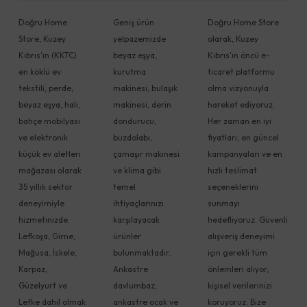
Doğru Home
Geniş ürün
Doğru Home Store
Store, Kuzey
yelpazemizde
olarak, Kuzey
Kıbrıs'ın (KKTC)
beyaz eşya,
Kıbrıs'ın öncü e-
en köklü ev
kurutma
ticaret platformu
tekstili, perde,
makinesi, bulaşık
olma vizyonuyla
beyaz eşya, halı,
makinesi, derin
hareket ediyoruz.
bahçe mobilyası
dondurucu,
Her zaman en iyi
ve elektronik
buzdolabı,
fiyatları, en güncel
küçük ev aletleri
çamaşır makinesi
kampanyaları ve en
mağazası olarak
ve klima gibi
hızlı teslimat
35 yıllık sektör
temel
seçeneklerini
deneyimiyle
ihtiyaçlarınızı
sunmayı
hizmetinizde.
karşılayacak
hedefliyoruz. Güvenli
Lefkoşa, Girne,
ürünler
alışveriş deneyimi
Mağusa, İskele,
bulunmaktadır.
için gerekli tüm
Karpaz,
Ankastre
önlemleri alıyor,
Güzelyurt ve
davlumbaz,
kişisel verilerinizi
Lefke dahil olmak
ankastre ocak ve
koruyoruz. Bize