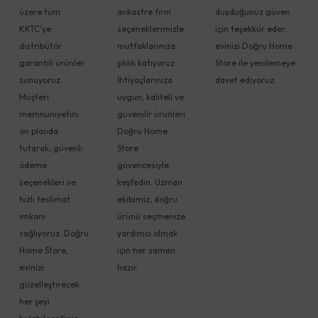
üzere tüm
ankastre fırın
duyduğunuz güven
KKTC'ye
seçeneklerimizle
için teşekkür eder,
distribütör
mutfaklarınıza
evinizi Doğru Home
garantili ürünler
şıklık katıyoruz.
Store ile yenilemeye
sunuyoruz.
İhtiyaçlarınıza
davet ediyoruz.
Müşteri
uygun, kaliteli ve
memnuniyetini
güvenilir ürünleri
ön planda
Doğru Home
tutarak, güvenli
Store
ödeme
güvencesiyle
seçenekleri ve
keşfedin. Uzman
hızlı teslimat
ekibimiz, doğru
imkanı
ürünü seçmenize
sağlıyoruz. Doğru
yardımcı olmak
Home Store,
için her zaman
evinizi
hazır.
güzelleştirecek
her şeyi