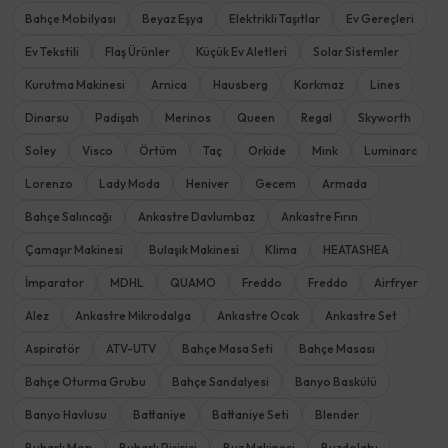
Bahçe Mobilyası
Beyaz Eşya
Elektrikli Taşıtlar
Ev Gereçleri
Ev Tekstili
Flaş Ürünler
Küçük Ev Aletleri
Solar Sistemler
Kurutma Makinesi
Arnica
Hausberg
Korkmaz
Lines
Dinarsu
Padişah
Merinos
Queen
Regal
Skyworth
Soley
Visco
Örtüm
Taç
Orkide
Mink
Luminarc
Lorenzo
Lady Moda
Heniver
Gecem
Armada
Bahçe Salıncağı
Ankastre Davlumbaz
Ankastre Fırın
Çamaşır Makinesi
Bulaşık Makinesi
Klima
HEATASHEA
İmparator
MDHL
QUAMO
Freddo
Freddo
Airfryer
Alez
Ankastre Mikrodalga
Ankastre Ocak
Ankastre Set
Aspiratör
ATV-UTV
Bahçe Masa Seti
Bahçe Masası
Bahçe Oturma Grubu
Bahçe Sandalyesi
Banyo Baskülü
Banyo Havlusu
Battaniye
Battaniye Seti
Blender
Buharlı Mop
Buharlı Pişirici
Buz Makinesi
Buzdolabı