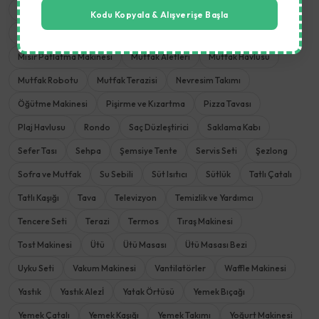
Masaj Koltukları
Meyve Kurutucu
Meyve Sıkacağı
Kodu Kopyala & Alışverişe Başla
Meyve ve Sebze Aletleri
Mikrodalga Fırın
Mikser
Mısır Patlatma Makinesi
Mutfak Aletleri
Mutfak Havlusu
Mutfak Robotu
Mutfak Terazisi
Nevresim Takımı
Öğütme Makinesi
Pişirme ve Kızartma
Pizza Tavası
Plaj Havlusu
Rondo
Saç Düzleştirici
Saklama Kabı
Sefer Tası
Sehpa
Şemsiye Tente
Servis Seti
Şezlong
Sofra ve Mutfak
Su Sebili
Süt Isıtıcı
Sütlük
Tatlı Çatalı
Tatlı Kaşığı
Tava
Televizyon
Temizlik ve Yardımcı
Tencere Seti
Terazi
Termos
Tıraş Makinesi
Tost Makinesi
Ütü
Ütü Masası
Ütü Masası Bezi
Uyku Seti
Vakum Makinesi
Vantilatörler
Waffle Makinesi
Yastık
Yastık Alezİ
Yatak Örtüsü
Yemek Bıçağı
Yemek Çatalı
Yemek Kaşığı
Yemek Takımı
Yoğurt Makinesi