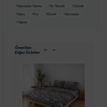
Nevresim Takımı
Ev Tekstili
Orkide
#
#
#
Ness
Fur
Düvet
Nevresim
#
#
#
#
Takımı
#
Önerilen
Diğer Ürünler