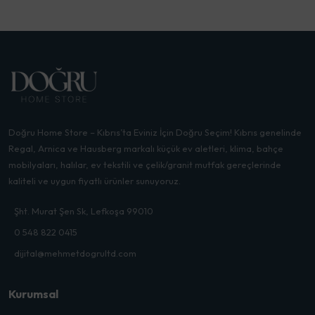
Doğru Home Store – Kıbrıs’ta Eviniz İçin Doğru Seçim! Kıbrıs genelinde
Regal, Arnica ve Hausberg markalı küçük ev aletleri, klima, bahçe
mobilyaları, halılar, ev tekstili ve çelik/granit mutfak gereçlerinde
kaliteli ve uygun fiyatlı ürünler sunuyoruz.
Şht. Murat Şen Sk, Lefkoşa 99010
0 548 822 0415
dijital@mehmetdogrultd.com
Kurumsal