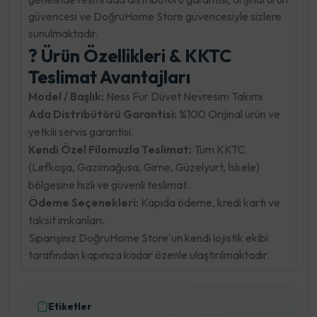
güvencesi ve DoğruHome Store güvencesiyle sizlere
sunulmaktadır.
? Ürün Özellikleri & KKTC
Teslimat Avantajları
Model / Başlık:
Ness Fur Düvet Nevresim Takımı
Ada Distribütörü Garantisi:
%100 Orijinal ürün ve
yetkili servis garantisi.
Kendi Özel Filomuzla Teslimat:
Tüm KKTC
(Lefkoşa, Gazimağusa, Girne, Güzelyurt, İskele)
bölgesine hızlı ve güvenli teslimat.
Ödeme Seçenekleri:
Kapıda ödeme, kredi kartı ve
taksit imkanları.
Siparişiniz DoğruHome Store'un kendi lojistik ekibi
tarafından kapınıza kadar özenle ulaştırılmaktadır.
Etiketler