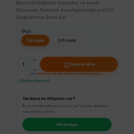
Resmi Distribütör Garantisi ve Kendi
Filomuzla Teslimat Avantajıyla Kıbrıs KKTC
DoğruHome Store'da!
Ölçü:
Tek Kişilik
Çift Kişilik
1
Sepete ekle
veya
hemen sepete ekle ve ödemeye geç →
Stokta Mevcut
Yardıma mı ihtiyacın var?
Bu ürün hakkında sorunuz mu var? Uzman ekibimiz
size yardımcı olsun.
WhatsApp