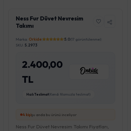
Ness Fur Düvet Nevresim
Takımı
Marka:
Orkide
|
5.0
(17 görüntülenme)
|
SKU:
S.2973
2.400,00
TL
Hızlı Teslimat
(Kendi filomuzla teslimat)
5
kişi
şu anda bu ürünü inceliyor
Ness Fur Düvet Nevresim Takımı Fiyatları,