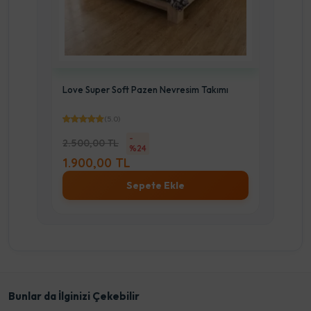
Love Super Soft Pazen Nevresim Takımı
Alten
(5.0)
-
2.500,00 TL
%24
2.50
1.900,00 TL
1.9
Sepete Ekle
Bunlar da İlginizi Çekebilir