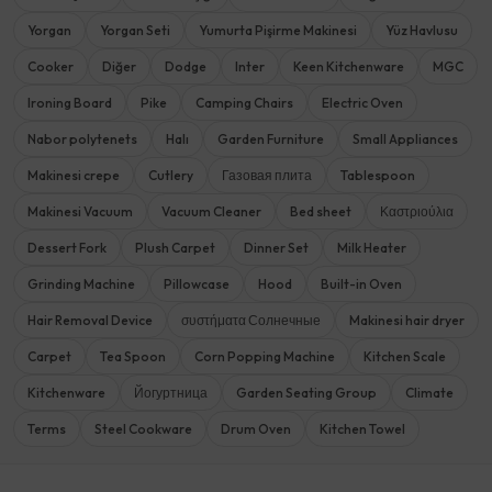
Yorgan
Yorgan Seti
Yumurta Pişirme Makinesi
Yüz Havlusu
Cooker
Diğer
Dodge
Inter
Keen Kitchenware
MGC
Ironing Board
Pike
Camping Chairs
Electric Oven
Nabor polytenets
Halı
Garden Furniture
Small Appliances
Makinesi crepe
Cutlery
Газовая плита
Tablespoon
Makinesi Vacuum
Vacuum Cleaner
Bed sheet
Καστριούλια
Dessert Fork
Plush Carpet
Dinner Set
Milk Heater
Grinding Machine
Pillowcase
Hood
Built-in Oven
Hair Removal Device
συστήματα Солнечные
Makinesi hair dryer
Carpet
Tea Spoon
Corn Popping Machine
Kitchen Scale
Kitchenware
Йогуртница
Garden Seating Group
Climate
Terms
Steel Cookware
Drum Oven
Kitchen Towel