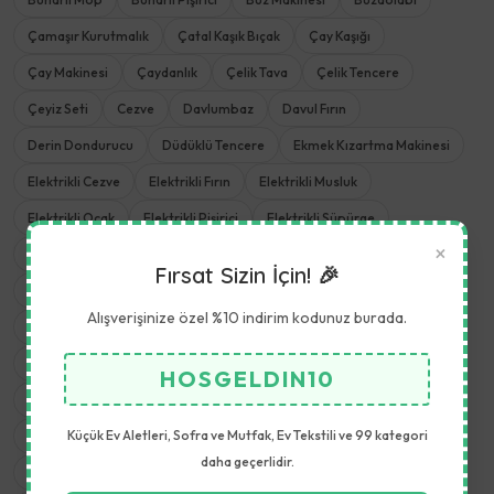
Çamaşır Kurutmalık
Çatal Kaşık Bıçak
Çay Kaşığı
Çay Makinesi
Çaydanlık
Çelik Tava
Çelik Tencere
Çeyiz Seti
Cezve
Davlumbaz
Davul Fırın
Derin Dondurucu
Düdüklü Tencere
Ekmek Kızartma Makinesi
Elektrikli Cezve
Elektrikli Fırın
Elektrikli Musluk
Elektrikli Ocak
Elektrikli Pişirici
Elektrikli Süpürge
×
Elektrikli Tencere
Epilasyon Cihazı
Erişte Makinesi
Fırsat Sizin İçin! 🎉
Fırın Tepsisi
Frappe Makinesi
Fritöz
Gazlı Ocak
Alışverişinize özel %10 indirim kodunuz burada.
Granit Tava
Granit Tencere
Hamur Yoğurma Makinesi
Hava Temizleyiciler
Havlu Seti
İçecek Hazırlama
Isıtıcılar
HOSGELDIN10
Kahvaltı Takımı
Kahve Makinesi
Kamp Sandalyeleri
Kettle
Küçük Ev Aletleri, Sofra ve Mutfak, Ev Tekstili ve 99 kategori
Kişisel Bakım
Kıyma Makinesi
Koruma Örtüsü
daha geçerlidir.
Krep Makinesi
Kurabiye Makinesi
Kuskus Tencere