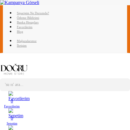
Siparişim Ne Durumda?
Ödeme Bildirimi
Banka Hesapları
Favorilerim
Blog
Mağazalarımız
İletişim
0
Favorilerim
0
Sepetim