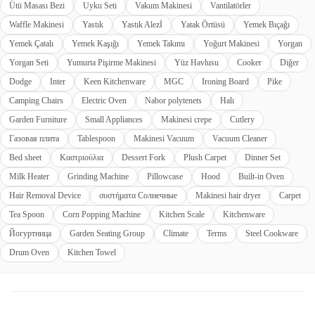
Ütü Masası Bezi
Uyku Seti
Vakum Makinesi
Vantilatörler
Waffle Makinesi
Yastık
Yastık Alezİ
Yatak Örtüsü
Yemek Bıçağı
Yemek Çatalı
Yemek Kaşığı
Yemek Takımı
Yoğurt Makinesi
Yorgan
Yorgan Seti
Yumurta Pişirme Makinesi
Yüz Havlusu
Cooker
Diğer
Dodge
Inter
Keen Kitchenware
MGC
Ironing Board
Pike
Camping Chairs
Electric Oven
Nabor polytenets
Halı
Garden Furniture
Small Appliances
Makinesi crepe
Cutlery
Газовая плита
Tablespoon
Makinesi Vacuum
Vacuum Cleaner
Bed sheet
Καστριούλια
Dessert Fork
Plush Carpet
Dinner Set
Milk Heater
Grinding Machine
Pillowcase
Hood
Built-in Oven
Hair Removal Device
συστήματα Солнечные
Makinesi hair dryer
Carpet
Tea Spoon
Corn Popping Machine
Kitchen Scale
Kitchenware
Йогуртница
Garden Seating Group
Climate
Terms
Steel Cookware
Drum Oven
Kitchen Towel