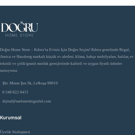
Doğru Home Store – Kıbrıs’ta Eviniz İçin Doğru Seçim! Kıbrıs genelinde Regal,
Arnica ve Hausberg markalı küçük ev aletleri, klima, bahçe mobilyaları, halılar, ev
tekstili ve çelik/granit mutfak gereçlerinde kaliteli ve uygun fiyatlı ürünler
sunuyoruz.
Şht. Murat Şen Sk, Lefkoşa 99010
0 548 822 0415
dijital@mehmetdogrultd.com
Kurumsal
Üyelik Sözleşmesi