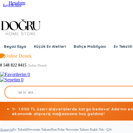
Kayıt & Giriş
Beyaz Eşya
Küçük Ev Aletleri
Bahçe Mobilyası
Ev Tekstili
0 548 822 0415
Online Destek
0
0
✨
1.000 TL üzeri alışverişlerde kargo bedava! Ada'nın en
ekonomik alışveriş mağazasına hoş geldiniz!
Anasayfa
Ev Tekstili
Nevresim Takımı
Nest Polar Nevresim Takımı Kışlık Tek / Çift