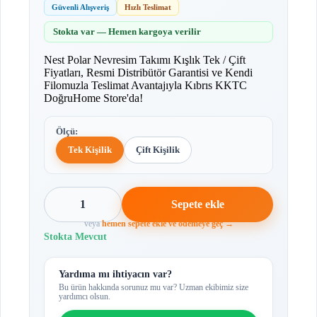
Güvenli Alışveriş
Hızlı Teslimat
Stokta var — Hemen kargoya verilir
Nest Polar Nevresim Takımı Kışlık Tek / Çift
Fiyatları, Resmi Distribütör Garantisi ve Kendi
Filomuzla Teslimat Avantajıyla Kıbrıs KKTC
DoğruHome Store'da!
Ölçü:
Tek Kişilik
Çift Kişilik
1
Sepete ekle
veya
hemen sepete ekle ve ödemeye geç →
Stokta Mevcut
Yardıma mı ihtiyacın var?
Bu ürün hakkında sorunuz mu var? Uzman ekibimiz size
yardımcı olsun.