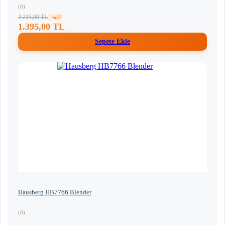
(0)
2.215,00 TL
-%37
1.395,00 TL
Sepete Ekle
Hausberg HB7766 Blender
(0)