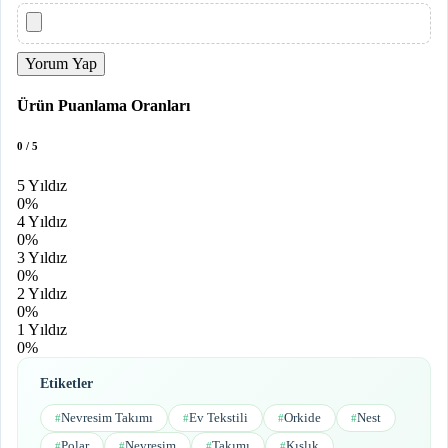
Yorum Yap
Ürün Puanlama Oranları
0 / 5
5 Yıldız
0%
4 Yıldız
0%
3 Yıldız
0%
2 Yıldız
0%
1 Yıldız
0%
Etiketler
Nevresim Takımı
Ev Tekstili
Orkide
Nest
#
#
#
#
Polar
Nevresim
Takımı
Kışlık
#
#
#
#