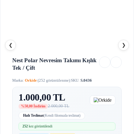
❮
❯
Nest Polar Nevresim Takımı Kışlık
Tek / Çift
Marka:
Orkide
|
(252 görüntülenme)
|
SKU:
S.0436
1.000,00 TL
2.000,00 TL
%50,00 İndirim
Hızlı Teslimat
(Kendi filomuzla teslimat)
252
kez görüntülendi