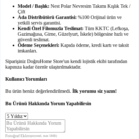
Model / Başlık:
Nest Polar Nevresim Takımı Kışlık Tek /
Çift
Ada Distribütörü Garantisi:
%100 Orijinal ürün ve
yetkili servis garantisi.
Kendi Özel Filomuzla Teslimat:
Tüm KKTC (Lefkoşa,
Gazimağusa, Girne, Güzelyurt, İskele) bölgesine hızlı ve
güvenli teslimat.
Ödeme Seçenekleri:
Kapıda ödeme, kredi kartı ve taksit
imkanları.
Siparişiniz DoğruHome Store'un kendi lojistik ekibi tarafından
kapınıza kadar özenle ulaştırılmaktadır.
Kullanıcı Yorumları
Bu ürün henüz değerlendirilmedi.
İlk yorumu siz yazın!
Bu Ürünü Hakkında Yorum Yapabilirsin
Fotoğraf Ekle
(opsiyonel, max 5MB)