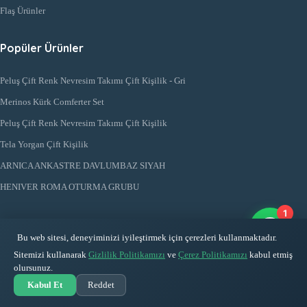
Flaş Ürünler
Popüler Ürünler
Peluş Çift Renk Nevresim Takımı Çift Kişilik - Gri
Merinos Kürk Comferter Set
Peluş Çift Renk Nevresim Takımı Çift Kişilik
Tela Yorgan Çift Kişilik
ARNICA ANKASTRE DAVLUMBAZ SIYAH
HENIVER ROMA OTURMA GRUBU
1
Hızlı Erişim
Bu web sitesi, deneyiminizi iyileştirmek için çerezleri kullanmaktadır.
Sitemizi kullanarak
Gizlilik Politikamızı
ve
Çerez Politikamızı
kabul etmiş
Kayıt Ol
olursunuz.
Giriş Yap
Kabul Et
Reddet
Siparişim Ne Durumda?