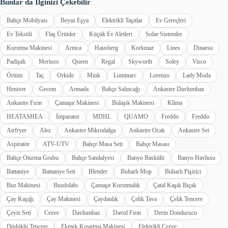
Bunlar da İlginizi Çekebilir
Bahçe Mobilyası
Beyaz Eşya
Elektrikli Taşıtlar
Ev Gereçleri
Ev Tekstili
Flaş Ürünler
Küçük Ev Aletleri
Solar Sistemler
Kurutma Makinesi
Arnica
Hausberg
Korkmaz
Lines
Dinarsu
Padişah
Merinos
Queen
Regal
Skyworth
Soley
Visco
Örtüm
Taç
Orkide
Mink
Luminarc
Lorenzo
Lady Moda
Heniver
Gecem
Armada
Bahçe Salıncağı
Ankastre Davlumbaz
Ankastre Fırın
Çamaşır Makinesi
Bulaşık Makinesi
Klima
HEATASHEA
İmparator
MDHL
QUAMO
Freddo
Freddo
Airfryer
Alez
Ankastre Mikrodalga
Ankastre Ocak
Ankastre Set
Aspiratör
ATV-UTV
Bahçe Masa Seti
Bahçe Masası
Bahçe Oturma Grubu
Bahçe Sandalyesi
Banyo Baskülü
Banyo Havlusu
Battaniye
Battaniye Seti
Blender
Buharlı Mop
Buharlı Pişirici
Buz Makinesi
Buzdolabı
Çamaşır Kurutmalık
Çatal Kaşık Bıçak
Çay Kaşığı
Çay Makinesi
Çaydanlık
Çelik Tava
Çelik Tencere
Çeyiz Seti
Cezve
Davlumbaz
Davul Fırın
Derin Dondurucu
Düdüklü Tencere
Ekmek Kızartma Makinesi
Elektrikli Cezve