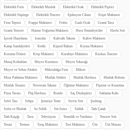
Elektrikli Fırın
Elektrikli Musluk
Elektrikli Ocak
Elektrikli Pişirici
Elektrikli Süpürge
Elektrikli Tencere
Epilasyon Cihazı
Erişte Makinesi
Fırın Tepsisi
Frappe Makinesi
Fritöz
Gazlı Ocak
Granit Tava
Granit Tencere
Hamur Yoğurma Makinesi
Hava Temizleyiciler
Havlu Seti
İçecek Hazırlama
Isıtıcılar
Kahvaltı Takımı
Kahve Makinesi
Kamp Sandalyeleri
Kettle
Kişisel Bakım
Kıyma Makinesi
Koruma Örtüsü
Krep Makinesi
Kurabiye Makinesi
Kuskus Tencere
Masaj Koltukları
Meyve Kurutucu
Meyve Sıkacağı
Meyve ve Sebze Aletleri
Mikrodalga Fırın
Mikser
Mısır Patlatma Makinesi
Mutfak Aletleri
Mutfak Havlusu
Mutfak Robotu
Mutfak Terazisi
Nevresim Takımı
Öğütme Makinesi
Pişirme ve Kızartma
Pizza Tavası
Plaj Havlusu
Rondo
Saç Düzleştirici
Saklama Kabı
Sefer Tası
Sehpa
Şemsiye Tente
Servis Seti
Şezlong
Sofra ve Mutfak
Su Sebili
Süt Isıtıcı
Sütlük
Tatlı Çatalı
Tatlı Kaşığı
Tava
Televizyon
Temizlik ve Yardımcı
Tencere Seti
Terazi
Termos
Tıraş Makinesi
Tost Makinesi
Ütü
Ütü Masası