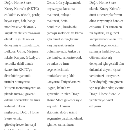
Doğru Home Store,
Geniş ürün yelpazemizde
Doğru Home Store
Kuzey Kıbrıs'ın (KKTC)
beyaz eşya, kurutma
olarak, Kuzey Kıbrıs'ın
en köklü ev tekstili, perde,
makinesi, bulaşık
öncü e-ticaret platformu
beyaz eşya, halı, bahçe
makinesi, derin
olma vizyonuyla hareket
mobilyası ve elektronik
dondurucu, buzdolabı,
ediyoruz. Her zaman en
küçük ev aletleri mağazası
çamaşır makinesi ve klima
iyi fiyatları, en güncel
olarak 35 yıllık sektör
gibi temel ihtiyaçlarınızı
kampanyaları ve en hızlı
deneyimiyle hizmetinizde.
karşılayacak ürünler
teslimat seçeneklerini
Lefkoşa, Girne, Mağusa,
bulunmaktadır. Ankastre
sunmayı hedefliyoruz.
İskele, Karpaz, Güzelyurt
davlumbaz, ankastre ocak
Güvenli alışveriş
ve Lefke dahil olmak
ve ankastre fırın
deneyimi için gerekli tüm
üzere tüm KKTC'ye
seçeneklerimizle
önlemleri alıyor, kişisel
distribütör garantili
mutfaklarınıza şıklık
verilerinizi koruyoruz.
ürünler sunuyoruz.
katıyoruz. İhtiyaçlarınıza
Bize duyduğunuz güven
Müşteri memnuniyetini ön
uygun, kaliteli ve
için teşekkür eder, evinizi
planda tutarak, güvenli
güvenilir ürünleri Doğru
Doğru Home Store ile
ödeme seçenekleri ve hızlı
Home Store güvencesiyle
yenilemeye davet
teslimat imkanı
keşfedin. Uzman
ediyoruz.
sağlıyoruz. Doğru Home
ekibimiz, doğru ürünü
Store, evinizi
seçmenize yardımcı olmak
güzelleştirecek her şeyi
için her zaman hazır.