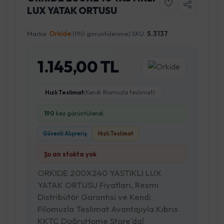
LUX YATAK ORTUSU
Marka:
Orkide
|
(190 görüntülenme)
|
SKU:
S.3137
1.145,00 TL
Hızlı Teslimat
(Kendi filomuzla teslimat)
190
kez görüntülendi
Güvenli Alışveriş
Hızlı Teslimat
Şu an stokta yok
ORKIDE 200X240 YASTIKLI LUX
YATAK ORTUSU Fiyatları, Resmi
Distribütör Garantisi ve Kendi
Filomuzla Teslimat Avantajıyla Kıbrıs
KKTC DoğruHome Store'da!