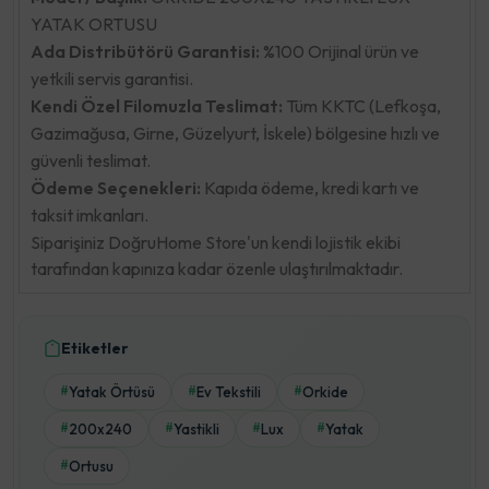
YATAK ORTUSU
Ada Distribütörü Garantisi:
%100 Orijinal ürün ve
yetkili servis garantisi.
Kendi Özel Filomuzla Teslimat:
Tüm KKTC (Lefkoşa,
Gazimağusa, Girne, Güzelyurt, İskele) bölgesine hızlı ve
güvenli teslimat.
Ödeme Seçenekleri:
Kapıda ödeme, kredi kartı ve
taksit imkanları.
Siparişiniz DoğruHome Store'un kendi lojistik ekibi
tarafından kapınıza kadar özenle ulaştırılmaktadır.
Etiketler
Yatak Örtüsü
Ev Tekstili
Orkide
#
#
#
200x240
Yastikli
Lux
Yatak
#
#
#
#
Ortusu
#