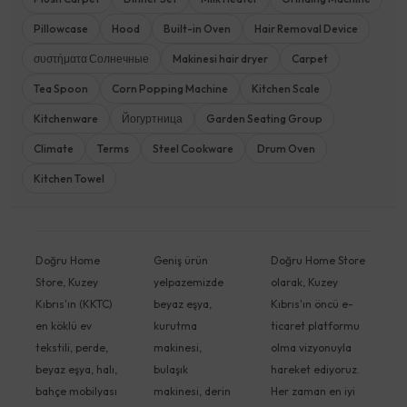
Pillowcase
Hood
Built-in Oven
Hair Removal Device
συστήματα Солнечные
Makinesi hair dryer
Carpet
Tea Spoon
Corn Popping Machine
Kitchen Scale
Kitchenware
Йогуртница
Garden Seating Group
Climate
Terms
Steel Cookware
Drum Oven
Kitchen Towel
Doğru Home
Geniş ürün
Doğru Home Store
Store, Kuzey
yelpazemizde
olarak, Kuzey
Kıbrıs'ın (KKTC)
beyaz eşya,
Kıbrıs'ın öncü e-
en köklü ev
kurutma
ticaret platformu
tekstili, perde,
makinesi,
olma vizyonuyla
beyaz eşya, halı,
bulaşık
hareket ediyoruz.
bahçe mobilyası
makinesi, derin
Her zaman en iyi