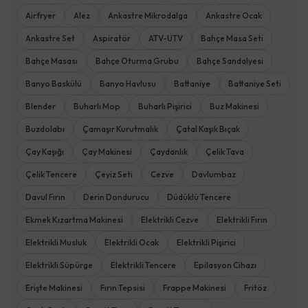
Airfryer
Alez
Ankastre Mikrodalga
Ankastre Ocak
Ankastre Set
Aspiratör
ATV-UTV
Bahçe Masa Seti
Bahçe Masası
Bahçe Oturma Grubu
Bahçe Sandalyesi
Banyo Baskülü
Banyo Havlusu
Battaniye
Battaniye Seti
Blender
Buharlı Mop
Buharlı Pişirici
Buz Makinesi
Buzdolabı
Çamaşır Kurutmalık
Çatal Kaşık Bıçak
Çay Kaşığı
Çay Makinesi
Çaydanlık
Çelik Tava
Çelik Tencere
Çeyiz Seti
Cezve
Davlumbaz
Davul Fırın
Derin Dondurucu
Düdüklü Tencere
Ekmek Kızartma Makinesi
Elektrikli Cezve
Elektrikli Fırın
Elektrikli Musluk
Elektrikli Ocak
Elektrikli Pişirici
Elektrikli Süpürge
Elektrikli Tencere
Epilasyon Cihazı
Erişte Makinesi
Fırın Tepsisi
Frappe Makinesi
Fritöz