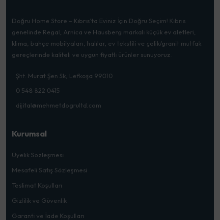
Doğru Home Store – Kıbrıs’ta Eviniz İçin Doğru Seçim! Kıbrıs
genelinde Regal, Arnica ve Hausberg markalı küçük ev aletleri,
klima, bahçe mobilyaları, halılar, ev tekstili ve çelik/granit mutfak
gereçlerinde kaliteli ve uygun fiyatlı ürünler sunuyoruz.
Şht. Murat Şen Sk, Lefkoşa 99010
0 548 822 0415
dijital@mehmetdogrultd.com
Kurumsal
Üyelik Sözleşmesi
Mesafeli Satış Sözleşmesi
Teslimat Koşulları
Gizlilik ve Güvenlik
Garanti ve İade Koşulları