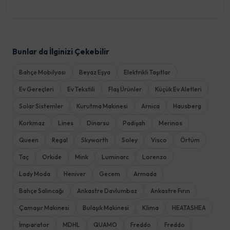
Bunlar da İlginizi Çekebilir
Bahçe Mobilyası
Beyaz Eşya
Elektrikli Taşıtlar
Ev Gereçleri
Ev Tekstili
Flaş Ürünler
Küçük Ev Aletleri
Solar Sistemler
Kurutma Makinesi
Arnica
Hausberg
Korkmaz
Lines
Dinarsu
Padişah
Merinos
Queen
Regal
Skyworth
Soley
Visco
Örtüm
Taç
Orkide
Mink
Luminarc
Lorenzo
Lady Moda
Heniver
Gecem
Armada
Bahçe Salıncağı
Ankastre Davlumbaz
Ankastre Fırın
Çamaşır Makinesi
Bulaşık Makinesi
Klima
HEATASHEA
İmparator
MDHL
QUAMO
Freddo
Freddo