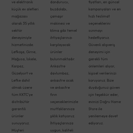
ve elektronik
dondurucu,
fiyatları, en güncel
küçük ev aletleri
buzdolabı,
kampanyaları ve en
mağazası
çamaşır
hızlı teslimat
olarak 35 yıllık
makinesi ve
seçeneklerini
sektör
klima gibi temel
sunmayı
deneyimiyle
ihtiyaçlarınızı
hedefliyoruz.
hizmetinizde.
karşılayacak
Güvenli alışveriş
Lefkoşa, Girne,
ürünler
deneyimi için
Mağusa, İskele,
bulunmaktadır.
gerekli tüm
Karpaz,
Ankastre
önlemleri alıyor,
Güzelyurt ve
davlumbaz,
kişisel verilerinizi
Lefke dahil
ankastre ocak
koruyoruz. Bize
olmak üzere
ve ankastre
duyduğunuz güven
tüm KKTC'ye
fırın
için teşekkür eder,
distribütör
seçeneklerimizle
evinizi Doğru Home
garantili
mutfaklarınıza
Store ile
ürünler
şıklık katıyoruz.
yenilemeye davet
sunuyoruz.
İhtiyaçlarınıza
ediyoruz.
Müşteri
uygun, kaliteli