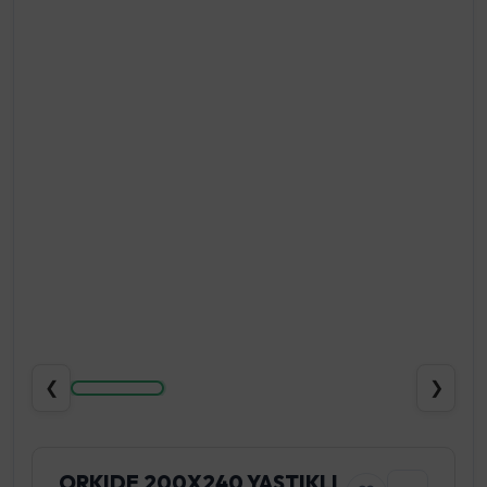
❮
❯
ORKIDE 200X240 YASTIKLI