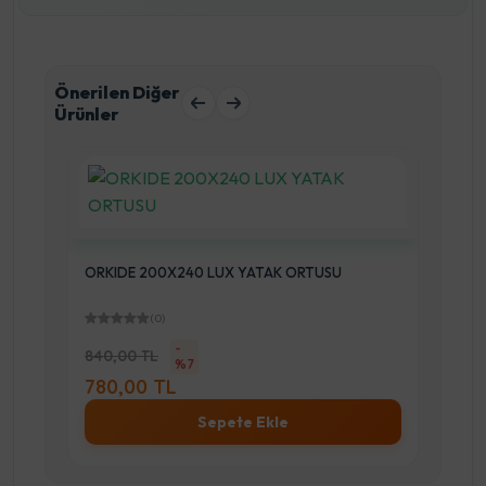
Önerilen Diğer
Ürünler
ORKIDE 200X240 LUX YATAK ORTUSU
OR
(0)
-
840,00 TL
%7
93
780,00 TL
86
Sepete Ekle