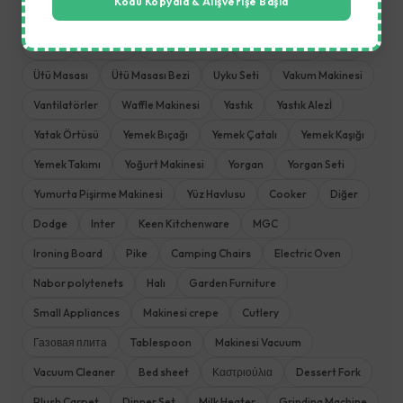
Kodu Kopyala & Alışverişe Başla
Tava
Televizyon
Temizlik ve Yardımcı
Tencere Seti
Terazi
Termos
Tıraş Makinesi
Tost Makinesi
Ütü
Ütü Masası
Ütü Masası Bezi
Uyku Seti
Vakum Makinesi
Vantilatörler
Waffle Makinesi
Yastık
Yastık Alezİ
Yatak Örtüsü
Yemek Bıçağı
Yemek Çatalı
Yemek Kaşığı
Yemek Takımı
Yoğurt Makinesi
Yorgan
Yorgan Seti
Yumurta Pişirme Makinesi
Yüz Havlusu
Cooker
Diğer
Dodge
Inter
Keen Kitchenware
MGC
Ironing Board
Pike
Camping Chairs
Electric Oven
Nabor polytenets
Halı
Garden Furniture
Small Appliances
Makinesi crepe
Cutlery
Газовая плита
Tablespoon
Makinesi Vacuum
Vacuum Cleaner
Bed sheet
Καστριούλια
Dessert Fork
Plush Carpet
Dinner Set
Milk Heater
Grinding Machine