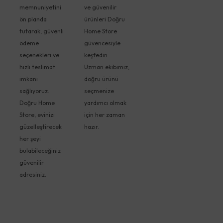
memnuniyetini
ve güvenilir
ön planda
ürünleri Doğru
tutarak, güvenli
Home Store
ödeme
güvencesiyle
seçenekleri ve
keşfedin.
hızlı teslimat
Uzman ekibimiz,
imkanı
doğru ürünü
sağlıyoruz.
seçmenize
Doğru Home
yardımcı olmak
Store, evinizi
için her zaman
güzelleştirecek
hazır.
her şeyi
bulabileceğiniz
güvenilir
adresiniz.