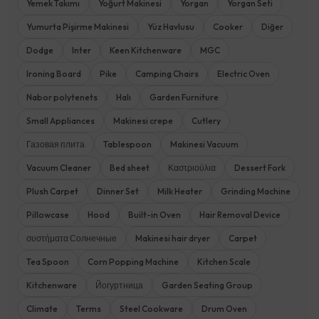
Yemek Takımı
Yoğurt Makinesi
Yorgan
Yorgan Seti
Yumurta Pişirme Makinesi
Yüz Havlusu
Cooker
Diğer
Dodge
Inter
Keen Kitchenware
MGC
Ironing Board
Pike
Camping Chairs
Electric Oven
Nabor polytenets
Halı
Garden Furniture
Small Appliances
Makinesi crepe
Cutlery
Газовая плита
Tablespoon
Makinesi Vacuum
Vacuum Cleaner
Bed sheet
Καστριούλια
Dessert Fork
Plush Carpet
Dinner Set
Milk Heater
Grinding Machine
Pillowcase
Hood
Built-in Oven
Hair Removal Device
συστήματα Солнечные
Makinesi hair dryer
Carpet
Tea Spoon
Corn Popping Machine
Kitchen Scale
Kitchenware
Йогуртница
Garden Seating Group
Climate
Terms
Steel Cookware
Drum Oven