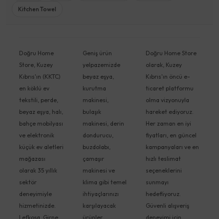
Kitchen Towel
Doğru Home
Geniş ürün
Doğru Home Store
Store, Kuzey
yelpazemizde
olarak, Kuzey
Kıbrıs'ın (KKTC)
beyaz eşya,
Kıbrıs'ın öncü e-
en köklü ev
kurutma
ticaret platformu
tekstili, perde,
makinesi,
olma vizyonuyla
beyaz eşya, halı,
bulaşık
hareket ediyoruz.
bahçe mobilyası
makinesi, derin
Her zaman en iyi
ve elektronik
dondurucu,
fiyatları, en güncel
küçük ev aletleri
buzdolabı,
kampanyaları ve en
mağazası
çamaşır
hızlı teslimat
olarak 35 yıllık
makinesi ve
seçeneklerini
sektör
klima gibi temel
sunmayı
deneyimiyle
ihtiyaçlarınızı
hedefliyoruz.
hizmetinizde.
karşılayacak
Güvenli alışveriş
Lefkoşa, Girne,
ürünler
deneyimi için