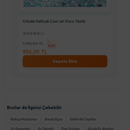
Orkide Hafızalı Cool Jel Visco Yastık
(0)
-
1.190,00 TL
%20
950,00 TL
Sepete Ekle
Bunlar da İlginizi Çekebilir
Bahçe Mobilyası
Beyaz Eşya
Elektrikli Taşıtlar
Ev Gereçleri
Ev Tekstili
Flaş Ürünler
Küçük Ev Aletleri