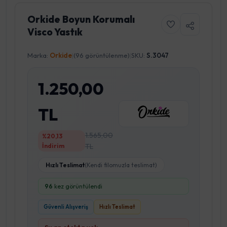
Orkide Boyun Korumalı
Visco Yastık
Marka:
Orkide
|
(96 görüntülenme)
|
SKU:
S.3047
1.250,00
TL
1.565,00
%20,13
İndirim
TL
Hızlı Teslimat
(Kendi filomuzla teslimat)
96
kez görüntülendi
Güvenli Alışveriş
Hızlı Teslimat