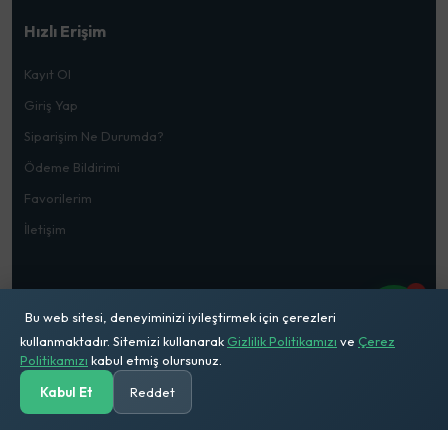
Hızlı Erişim
Kayıt Ol
Giriş Yap
Siparişim Ne Durumda?
Ödeme Bildirimi
Favorilerim
İletişim
1
Bu web sitesi, deneyiminizi iyileştirmek için çerezleri
kullanmaktadır. Sitemizi kullanarak
Gizlilik Politikamızı
ve
Çerez
© 2026
Mehmet Doğru Ticaret
. Tüm Hakları Saklıdır
Politikamızı
kabul etmiş olursunuz.
Kabul Et
Reddet
Anasayfa
Kategoriler
Ara
Solar Hesap
Sepetim
Hesabım