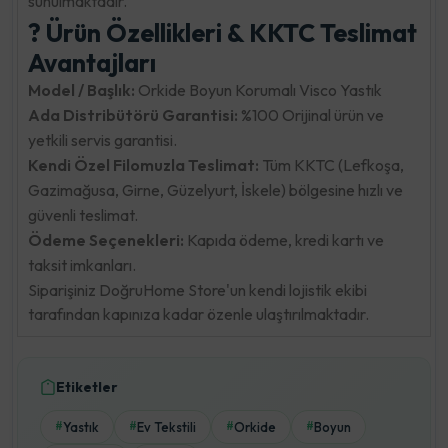
sunulmaktadır.
? Ürün Özellikleri & KKTC Teslimat
Avantajları
Model / Başlık:
Orkide Boyun Korumalı Visco Yastık
Ada Distribütörü Garantisi:
%100 Orijinal ürün ve
yetkili servis garantisi.
Kendi Özel Filomuzla Teslimat:
Tüm KKTC (Lefkoşa,
Gazimağusa, Girne, Güzelyurt, İskele) bölgesine hızlı ve
güvenli teslimat.
Ödeme Seçenekleri:
Kapıda ödeme, kredi kartı ve
taksit imkanları.
Siparişiniz DoğruHome Store'un kendi lojistik ekibi
tarafından kapınıza kadar özenle ulaştırılmaktadır.
Etiketler
Yastık
Ev Tekstili
Orkide
Boyun
#
#
#
#