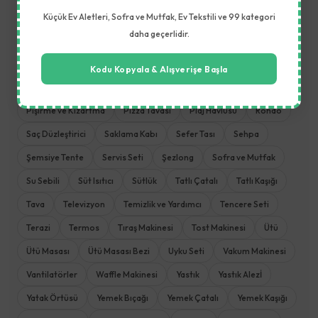
Meyve Kurutucu
Meyve Sıkacağı
Meyve ve Sebze Aletleri
Küçük Ev Aletleri, Sofra ve Mutfak, Ev Tekstili ve 99 kategori
daha geçerlidir.
Mikrodalga Fırın
Mikser
Mısır Patlatma Makinesi
Mutfak Aletleri
Mutfak Havlusu
Mutfak Robotu
Kodu Kopyala & Alışverişe Başla
Mutfak Terazisi
Nevresim Takımı
Öğütme Makinesi
Pişirme ve Kızartma
Pizza Tavası
Plaj Havlusu
Rondo
Saç Düzleştirici
Saklama Kabı
Sefer Tası
Sehpa
Şemsiye Tente
Servis Seti
Şezlong
Sofra ve Mutfak
Su Sebili
Süt Isıtıcı
Sütlük
Tatlı Çatalı
Tatlı Kaşığı
Tava
Televizyon
Temizlik ve Yardımcı
Tencere Seti
Terazi
Termos
Tıraş Makinesi
Tost Makinesi
Ütü
Ütü Masası
Ütü Masası Bezi
Uyku Seti
Vakum Makinesi
Vantilatörler
Waffle Makinesi
Yastık
Yastık Alezİ
Yatak Örtüsü
Yemek Bıçağı
Yemek Çatalı
Yemek Kaşığı