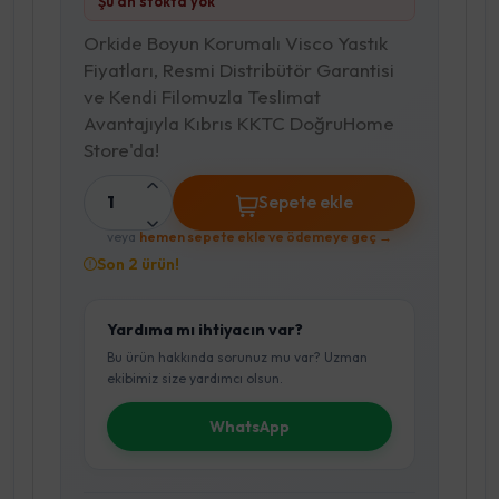
Şu an stokta yok
Orkide Boyun Korumalı Visco Yastık
Fiyatları, Resmi Distribütör Garantisi
ve Kendi Filomuzla Teslimat
Avantajıyla Kıbrıs KKTC DoğruHome
Store'da!
1
Sepete ekle
veya
hemen sepete ekle ve ödemeye geç →
Son 2 ürün!
Yardıma mı ihtiyacın var?
Bu ürün hakkında sorunuz mu var? Uzman
ekibimiz size yardımcı olsun.
WhatsApp