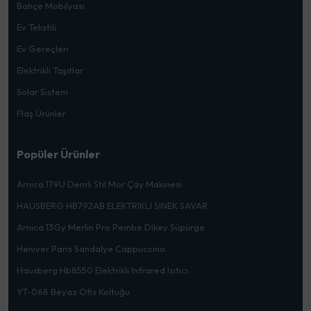
Bahçe Mobilyası
Ev Tekstili
Ev Gereçleri
Elektrikli Taşıtlar
Solar Sistem
Flaş Ürünler
Popüler Ürünler
Arnica 179U Demli Stil Mor Çay Makinesi
HAUSBERG HB792AB ELEKTRIKLI SINEK SAVAR
Arnica 13Gy Merlin Pro Pembe Dikey Süpürge
Heniver Paris Sandalye Cappuccino
Hausberg Hb8550 Elektrikli Infrared Isıtıcı
YT-068 Beyaz Ofis Koltuğu