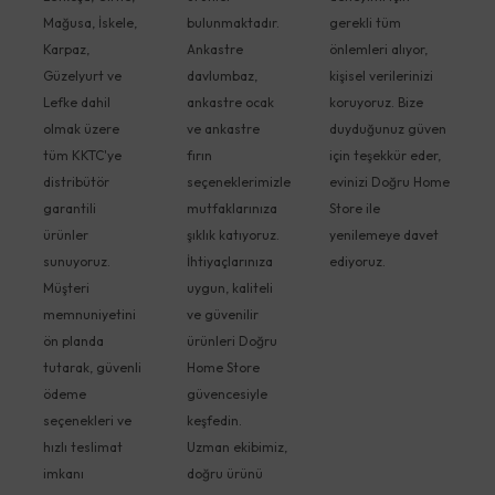
Mağusa, İskele,
bulunmaktadır.
gerekli tüm
Karpaz,
Ankastre
önlemleri alıyor,
Güzelyurt ve
davlumbaz,
kişisel verilerinizi
Lefke dahil
ankastre ocak
koruyoruz. Bize
olmak üzere
ve ankastre
duyduğunuz güven
tüm KKTC'ye
fırın
için teşekkür eder,
distribütör
seçeneklerimizle
evinizi Doğru Home
garantili
mutfaklarınıza
Store ile
ürünler
şıklık katıyoruz.
yenilemeye davet
sunuyoruz.
İhtiyaçlarınıza
ediyoruz.
Müşteri
uygun, kaliteli
memnuniyetini
ve güvenilir
ön planda
ürünleri Doğru
tutarak, güvenli
Home Store
ödeme
güvencesiyle
seçenekleri ve
keşfedin.
hızlı teslimat
Uzman ekibimiz,
imkanı
doğru ürünü