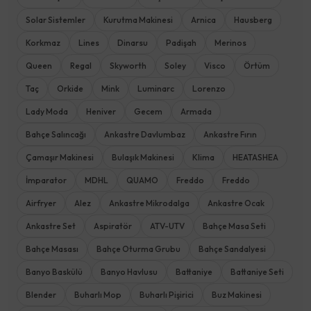
Solar Sistemler
Kurutma Makinesi
Arnica
Hausberg
Korkmaz
Lines
Dinarsu
Padişah
Merinos
Queen
Regal
Skyworth
Soley
Visco
Örtüm
Taç
Orkide
Mink
Luminarc
Lorenzo
Lady Moda
Heniver
Gecem
Armada
Bahçe Salıncağı
Ankastre Davlumbaz
Ankastre Fırın
Çamaşır Makinesi
Bulaşık Makinesi
Klima
HEATASHEA
İmparator
MDHL
QUAMO
Freddo
Freddo
Airfryer
Alez
Ankastre Mikrodalga
Ankastre Ocak
Ankastre Set
Aspiratör
ATV-UTV
Bahçe Masa Seti
Bahçe Masası
Bahçe Oturma Grubu
Bahçe Sandalyesi
Banyo Baskülü
Banyo Havlusu
Battaniye
Battaniye Seti
Blender
Buharlı Mop
Buharlı Pişirici
Buz Makinesi