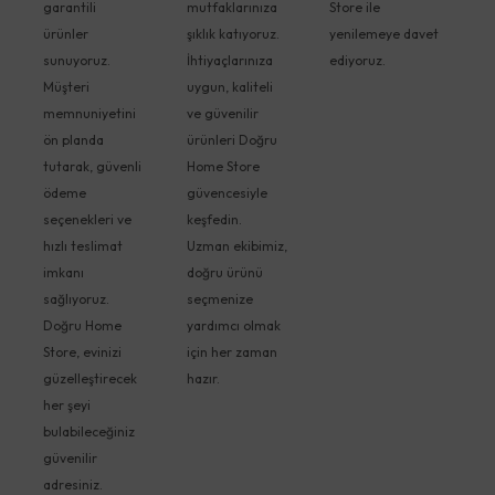
garantili
mutfaklarınıza
Store ile
ürünler
şıklık katıyoruz.
yenilemeye davet
sunuyoruz.
İhtiyaçlarınıza
ediyoruz.
Müşteri
uygun, kaliteli
memnuniyetini
ve güvenilir
ön planda
ürünleri Doğru
tutarak, güvenli
Home Store
ödeme
güvencesiyle
seçenekleri ve
keşfedin.
hızlı teslimat
Uzman ekibimiz,
imkanı
doğru ürünü
sağlıyoruz.
seçmenize
Doğru Home
yardımcı olmak
Store, evinizi
için her zaman
güzelleştirecek
hazır.
her şeyi
bulabileceğiniz
güvenilir
adresiniz.