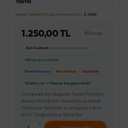
Yastık
Marka:
Orkide
|
(961 görüntülenme)
|
SKU:
Z.2486
1.250,00 TL
Hızlı Teslimat
(Kendi filomuzla teslimat)
961
kez görüntülendi
Güvenli Alışveriş
Hızlı Teslimat
Kolay İade
Stokta var — Hemen kargoya verilir
Ortopedik Kol Boşluklu Yastık Fiyatları,
Resmi Distribütör Garantisi ve Kendi
Filomuzla Teslimat Avantajıyla Kıbrıs
KKTC DoğruHome Store'da!
1
Sepete ekle