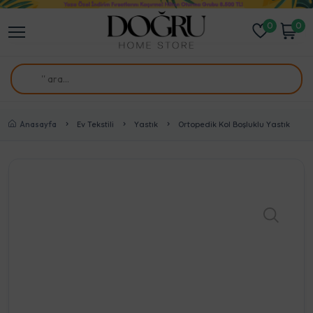
0
0
Anasayfa
Ev Tekstili
Yastık
Ortopedik Kol Boşluklu Yastık