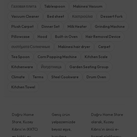
Газовая плита
Tablespoon
Makinesi Vacuum
Vacuum Cleaner
Bed sheet
Καστριούλια
Dessert Fork
Plush Carpet
Dinner Set
Milk Heater
Grinding Machine
Pillowcase
Hood
Built-in Oven
Hair Removal Device
συστήματα Солнечные
Makinesi hair dryer
Carpet
Tea Spoon
Corn Popping Machine
Kitchen Scale
Kitchenware
Йогуртница
Garden Seating Group
Climate
Terms
Steel Cookware
Drum Oven
Kitchen Towel
Doğru Home
Geniş ürün
Doğru Home Store
Store, Kuzey
yelpazemizde
olarak, Kuzey
Kıbrıs'ın (KKTC)
beyaz eşya,
Kıbrıs'ın öncü e-
en köklü ev
kurutma
ticaret platformu