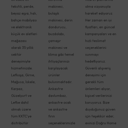
tekstili, perde,
makinesi,
olma vizyonuyla
beyaz eşya, halı,
bulaşık
hareket ediyoruz.
bahçe mobilyası
makinesi, derin
Her zaman en iyi
ve elektronik
dondurucu,
fiyatları, en güncel
küçük ev aletleri
buzdolabı,
kampanyaları ve en
mağazası
çamaşır
hızlı teslimat
olarak 35 yıllık
makinesi ve
seçeneklerini
sektör
klima gibi temel
sunmayı
deneyimiyle
ihtiyaçlarınızı
hedefliyoruz.
hizmetinizde.
karşılayacak
Güvenli alışveriş
Lefkoşa, Girne,
ürünler
deneyimi için
Mağusa, İskele,
bulunmaktadır.
gerekli tüm
Karpaz,
Ankastre
önlemleri alıyor,
Güzelyurt ve
davlumbaz,
kişisel verilerinizi
Lefke dahil
ankastre ocak
koruyoruz. Bize
olmak üzere
ve ankastre
duyduğunuz güven
tüm KKTC'ye
fırın
için teşekkür eder,
distribütör
seçeneklerimizle
evinizi Doğru Home