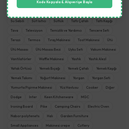
Kodu Kopyala & Alışverişe Başla
Saç Düzleştirici
Saklama Kabı
Sefer Tası
Sehpa
Şemsiye Tente
Servis Seti
Şezlong
Sofra ve Mutfak
Su Sebili
Süt Isıtıcı
Sütlük
Tatlı Çatalı
Tatlı Kaşığı
Tava
Televizyon
Temizlik ve Yardımcı
Tencere Seti
Terazi
Termos
Tıraş Makinesi
Tost Makinesi
Ütü
Ütü Masası
Ütü Masası Bezi
Uyku Seti
Vakum Makinesi
Vantilatörler
Waffle Makinesi
Yastık
Yastık Alezİ
Yatak Örtüsü
Yemek Bıçağı
Yemek Çatalı
Yemek Kaşığı
Yemek Takımı
Yoğurt Makinesi
Yorgan
Yorgan Seti
Yumurta Pişirme Makinesi
Yüz Havlusu
Cooker
Diğer
Dodge
Inter
Keen Kitchenware
MGC
Ironing Board
Pike
Camping Chairs
Electric Oven
Nabor polytenets
Halı
Garden Furniture
Small Appliances
Makinesi crepe
Cutlery