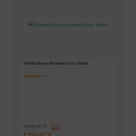
Orkide Hafızalı Cool Jel Visco Yastık
(5.0)
-
1.190,00 TL
%20
950,00 TL