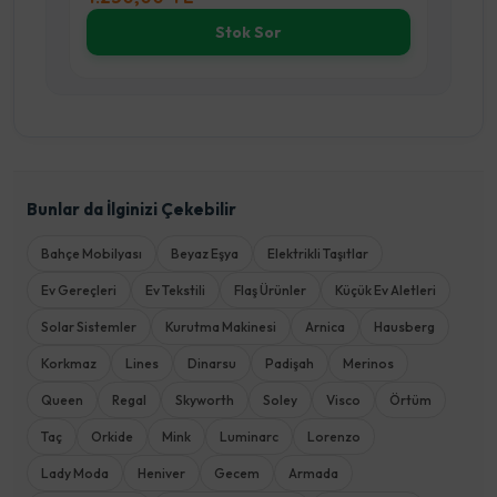
Sepete Ekle
Bunlar da İlginizi Çekebilir
Bahçe Mobilyası
Beyaz Eşya
Elektrikli Taşıtlar
Ev Gereçleri
Ev Tekstili
Flaş Ürünler
Küçük Ev Aletleri
Solar Sistemler
Kurutma Makinesi
Arnica
Hausberg
Korkmaz
Lines
Dinarsu
Padişah
Merinos
Queen
Regal
Skyworth
Soley
Visco
Örtüm
Taç
Orkide
Mink
Luminarc
Lorenzo
Lady Moda
Heniver
Gecem
Armada