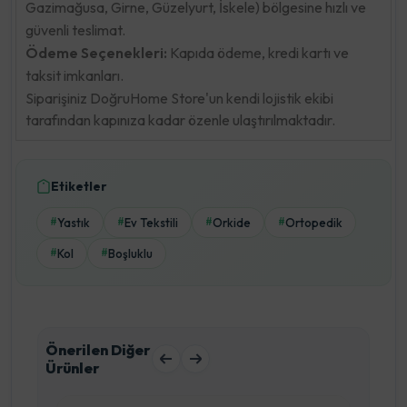
Gazimağusa, Girne, Güzelyurt, İskele) bölgesine hızlı ve
güvenli teslimat.
Ödeme Seçenekleri:
Kapıda ödeme, kredi kartı ve
taksit imkanları.
Siparişiniz DoğruHome Store'un kendi lojistik ekibi
tarafından kapınıza kadar özenle ulaştırılmaktadır.
Etiketler
Yastık
Ev Tekstili
Orkide
Ortopedik
#
#
#
#
Kol
Boşluklu
#
#
Önerilen Diğer
Ürünler