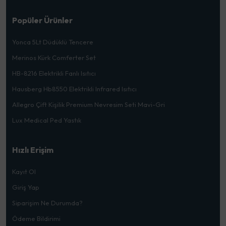
Popüler Ürünler
Yonca 5Lt Düdüklü Tencere
Merinos Kürk Comferter Set
HB-8216 Elektrikli Fanlı Isıtıcı
Hausberg Hb8550 Elektrikli Infrared Isıtıcı
Allegro Çift Kişilik Premium Nevresim Seti Mavi-Gri
Lux Medical Ped Yastık
Hızlı Erişim
Kayıt Ol
Giriş Yap
Siparişim Ne Durumda?
Ödeme Bildirimi