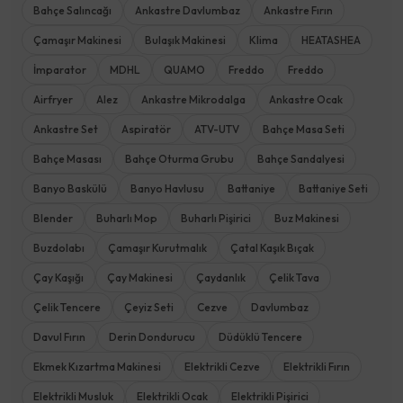
Bahçe Salıncağı
Ankastre Davlumbaz
Ankastre Fırın
Çamaşır Makinesi
Bulaşık Makinesi
Klima
HEATASHEA
İmparator
MDHL
QUAMO
Freddo
Freddo
Airfryer
Alez
Ankastre Mikrodalga
Ankastre Ocak
Ankastre Set
Aspiratör
ATV-UTV
Bahçe Masa Seti
Bahçe Masası
Bahçe Oturma Grubu
Bahçe Sandalyesi
Banyo Baskülü
Banyo Havlusu
Battaniye
Battaniye Seti
Blender
Buharlı Mop
Buharlı Pişirici
Buz Makinesi
Buzdolabı
Çamaşır Kurutmalık
Çatal Kaşık Bıçak
Çay Kaşığı
Çay Makinesi
Çaydanlık
Çelik Tava
Çelik Tencere
Çeyiz Seti
Cezve
Davlumbaz
Davul Fırın
Derin Dondurucu
Düdüklü Tencere
Ekmek Kızartma Makinesi
Elektrikli Cezve
Elektrikli Fırın
Elektrikli Musluk
Elektrikli Ocak
Elektrikli Pişirici