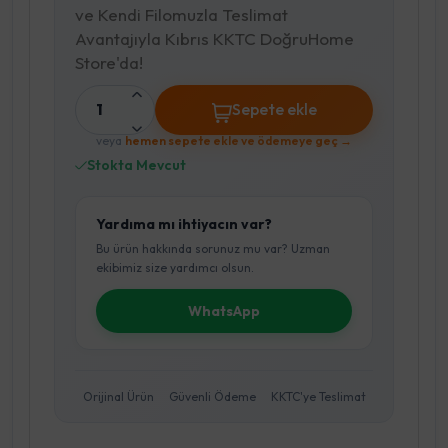
ve Kendi Filomuzla Teslimat
Avantajıyla Kıbrıs KKTC DoğruHome
Store'da!
1
Sepete ekle
veya
hemen sepete ekle ve ödemeye geç →
Stokta Mevcut
Yardıma mı ihtiyacın var?
Bu ürün hakkında sorunuz mu var? Uzman
ekibimiz size yardımcı olsun.
WhatsApp
Orijinal Ürün
Güvenli Ödeme
KKTC'ye Teslimat