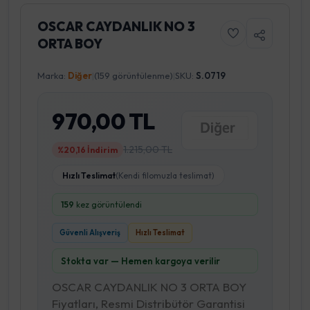
OSCAR CAYDANLIK NO 3
ORTA BOY
Marka:
Diğer
|
(159 görüntülenme)
|
SKU:
S.0719
970,00 TL
1.215,00 TL
%20,16 İndirim
Hızlı Teslimat
(Kendi filomuzla teslimat)
159
kez görüntülendi
Güvenli Alışveriş
Hızlı Teslimat
Stokta var — Hemen kargoya verilir
OSCAR CAYDANLIK NO 3 ORTA BOY
Fiyatları, Resmi Distribütör Garantisi