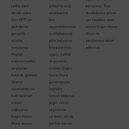
Lefke dahil
ankastre ocak
koruyoruz. Bize
olmak üzere
ve ankastre
duyduğunuz güven
tüm KKTC'ye
fırın
için teşekkür eder,
distribütör
seçeneklerimizle
evinizi Doğru Home
garantili
mutfaklarınıza
Store ile
ürünler
şıklık katıyoruz.
yenilemeye davet
sunuyoruz.
İhtiyaçlarınıza
ediyoruz.
Müşteri
uygun, kaliteli
memnuniyetini
ve güvenilir
ön planda
ürünleri Doğru
tutarak, güvenli
Home Store
ödeme
güvencesiyle
seçenekleri ve
keşfedin.
hızlı teslimat
Uzman ekibimiz,
imkanı
doğru ürünü
sağlıyoruz.
seçmenize
Doğru Home
yardımcı olmak
Store, evinizi
için her zaman