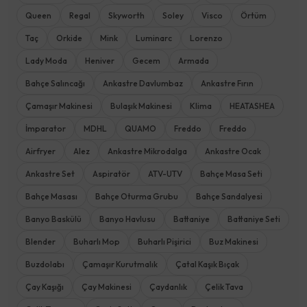
Queen
Regal
Skyworth
Soley
Visco
Örtüm
Taç
Orkide
Mink
Luminarc
Lorenzo
Lady Moda
Heniver
Gecem
Armada
Bahçe Salıncağı
Ankastre Davlumbaz
Ankastre Fırın
Çamaşır Makinesi
Bulaşık Makinesi
Klima
HEATASHEA
İmparator
MDHL
QUAMO
Freddo
Freddo
Airfryer
Alez
Ankastre Mikrodalga
Ankastre Ocak
Ankastre Set
Aspiratör
ATV-UTV
Bahçe Masa Seti
Bahçe Masası
Bahçe Oturma Grubu
Bahçe Sandalyesi
Banyo Baskülü
Banyo Havlusu
Battaniye
Battaniye Seti
Blender
Buharlı Mop
Buharlı Pişirici
Buz Makinesi
Buzdolabı
Çamaşır Kurutmalık
Çatal Kaşık Bıçak
Çay Kaşığı
Çay Makinesi
Çaydanlık
Çelik Tava