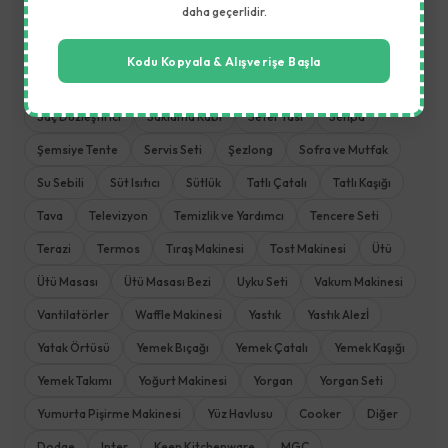
daha geçerlidir.
Mutfak Aletleri
Mutfak Havlusu
Mutfak Robotu
Mutfak Terazisi
Nevresim Takımı
Öğütme Makinesi
Kodu Kopyala & Alışverişe Başla
Pişirme ve Kızartma
Pizza Tavası
Plaj Havlusu
Rondo
Saç Düzleştirici
Saklama Kabı
Sefer Tası
Sehpa
Şemsiye Tente
Servis Seti
Şezlong
Sofra ve Mutfak
Su Sebili
Süt Isıtıcı
Sütlük
Tatlı Çatalı
Tatlı Kaşığı
Tava
Televizyon
Temizlik ve Yardımcı
Tencere Seti
Terazi
Termos
Tıraş Makinesi
Tost Makinesi
Ütü
Ütü Masası
Ütü Masası Bezi
Uyku Seti
Vakum Makinesi
Vantilatörler
Waffle Makinesi
Yastık
Yastık Alezİ
Yatak Örtüsü
Yemek Bıçağı
Yemek Çatalı
Yemek Kaşığı
Yemek Takımı
Yoğurt Makinesi
Yorgan
Yorgan Seti
Yumurta Pişirme Makinesi
Yüz Havlusu
Cooker
Diğer
Dodge
Inter
Keen Kitchenware
MGC