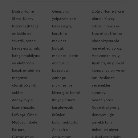
Doğru Home
Geniş ürün
Doğru Home Store
Store, Kuzey
yelpazemizde
olarak, Kuzey
Kıbrıs'ın (KKTC)
beyaz eşya,
Kıbrıs'ın öncü e-
en köklü ev
kurutma
ticaret platformu
tekstili, perde,
makinesi,
olma vizyonuyla
beyaz eşya, halı,
bulaşık
hareket ediyoruz.
bahçe mobilyası
makinesi, derin
Her zaman en iyi
ve elektronik
dondurucu,
fiyatları, en güncel
küçük ev aletleri
buzdolabı,
kampanyaları ve en
mağazası
çamaşır
hızlı teslimat
olarak 35 yıllık
makinesi ve
seçeneklerini
sektör
klima gibi temel
sunmayı
deneyimiyle
ihtiyaçlarınızı
hedefliyoruz.
hizmetinizde.
karşılayacak
Güvenli alışveriş
Lefkoşa, Girne,
ürünler
deneyimi için
Mağusa, İskele,
bulunmaktadır.
gerekli tüm
Karpaz,
Ankastre
önlemleri alıyor,
Güzelyurt ve
davlumbaz,
kişisel verilerinizi