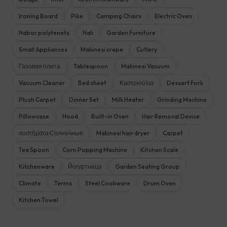
Ironing Board
Pike
Camping Chairs
Electric Oven
Nabor polytenets
Halı
Garden Furniture
Small Appliances
Makinesi crepe
Cutlery
Газовая плита
Tablespoon
Makinesi Vacuum
Vacuum Cleaner
Bed sheet
Καστριούλια
Dessert Fork
Plush Carpet
Dinner Set
Milk Heater
Grinding Machine
Pillowcase
Hood
Built-in Oven
Hair Removal Device
συστήματα Солнечные
Makinesi hair dryer
Carpet
Tea Spoon
Corn Popping Machine
Kitchen Scale
Kitchenware
Йогуртница
Garden Seating Group
Climate
Terms
Steel Cookware
Drum Oven
Kitchen Towel