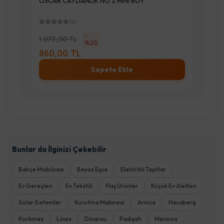
OSCAR CAYDANLIK NO 2 MINI BOY
LI
(0)
-
1.075,00 TL
%20
1.2
860,00 TL
98
Sepete Ekle
Bunlar da İlginizi Çekebilir
Bahçe Mobilyası
Beyaz Eşya
Elektrikli Taşıtlar
Ev Gereçleri
Ev Tekstili
Flaş Ürünler
Küçük Ev Aletleri
Solar Sistemler
Kurutma Makinesi
Arnica
Hausberg
Korkmaz
Lines
Dinarsu
Padişah
Merinos