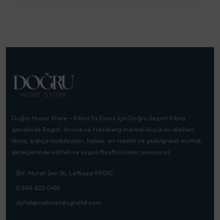
Doğru Home Store – Kıbrıs’ta Eviniz İçin Doğru Seçim! Kıbrıs
genelinde Regal, Arnica ve Hausberg markalı küçük ev aletleri,
klima, bahçe mobilyaları, halılar, ev tekstili ve çelik/granit mutfak
gereçlerinde kaliteli ve uygun fiyatlı ürünler sunuyoruz.
Şht. Murat Şen Sk, Lefkoşa 99010
0 548 822 0415
dijital@mehmetdogrultd.com