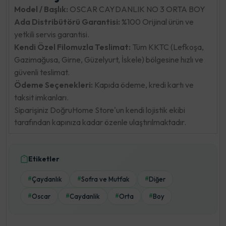
Model / Başlık:
OSCAR CAYDANLIK NO 3 ORTA BOY
Ada Distribütörü Garantisi:
%100 Orijinal ürün ve
yetkili servis garantisi.
Kendi Özel Filomuzla Teslimat:
Tüm KKTC (Lefkoşa,
Gazimağusa, Girne, Güzelyurt, İskele) bölgesine hızlı ve
güvenli teslimat.
Ödeme Seçenekleri:
Kapıda ödeme, kredi kartı ve
taksit imkanları.
Siparişiniz DoğruHome Store'un kendi lojistik ekibi
tarafından kapınıza kadar özenle ulaştırılmaktadır.
Etiketler
Çaydanlık
Sofra ve Mutfak
Diğer
#
#
#
Oscar
Caydanlik
Orta
Boy
#
#
#
#