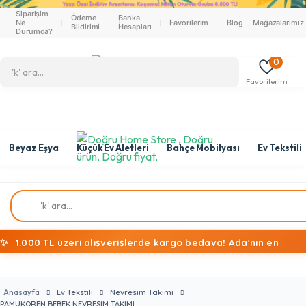
Siparişim
Ödeme
Banka
Ne
Favorilerim
Blog
Mağazalarımız
Bildirimi
Hesapları
Durumda?
0
Favorilerim
Beyaz Eşya
Küçük Ev Aletleri
Bahçe Mobilyası
Ev Tekstili
✨
1.000 TL üzeri alışverişlerde kargo bedava! Ada'nın en
ekonomik alışveriş mağazasına hoş geldiniz!
Anasayfa
Ev Tekstili
Nevresim Takımı
PAMUKOREN BEBEK NEVRESIM TAKIMI