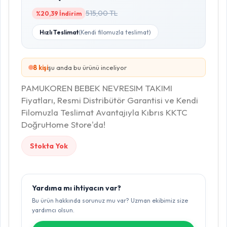
515,00 TL
%20,39 İndirim
Hızlı Teslimat
(Kendi filomuzla teslimat)
8
kişi
şu anda bu ürünü inceliyor
PAMUKOREN BEBEK NEVRESIM TAKIMI
Fiyatları, Resmi Distribütör Garantisi ve Kendi
Filomuzla Teslimat Avantajıyla Kıbrıs KKTC
DoğruHome Store'da!
Stokta Yok
Yardıma mı ihtiyacın var?
Bu ürün hakkında sorunuz mu var? Uzman ekibimiz size
yardımcı olsun.