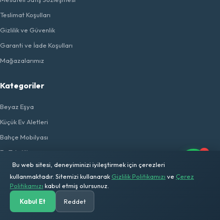
Teslimat Koşulları
Gizlilik ve Güvenlik
Garanti ve İade Koşulları
Mağazalarımız
Kategoriler
Beyaz Eşya
Küçük Ev Aletleri
Bahçe Mobilyası
Ev Tekstili
1
Bu web sitesi, deneyiminizi iyileştirmek için çerezleri
Ev Gereçleri
kullanmaktadır. Sitemizi kullanarak
Gizlilik Politikamızı
ve
Çerez
Elektrikli Taşıtlar
Politikamızı
kabul etmiş olursunuz.
Solar Sistem
Kabul Et
Reddet
Anasayfa
Kategoriler
Ara
Solar Hesap
Sepetim
Hesabım
Flaş Ürünler