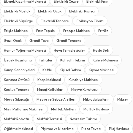
Ekmek Kızartma Makinesi
Elektrikli Cezve
Elektrikli Fırın
Elektrikli Musluk
Elektrikli Ocak
Elektrikli Pişirici
Elektrikli Süpürge
Elektrikli Tencere
Epilasyon Cihazı
Erişte Makinesi
Fırın Tepsisi
Frappe Makinesi
Fritöz
Gazlı Ocak
Granit Tava
Granit Tencere
Hamur Yoğurma Makinesi
Hava Temizleyiciler
Havlu Seti
İçecek Hazırlama
Isıtıcılar
Kahvaltı Takımı
Kahve Makinesi
Kamp Sandalyeleri
Kettle
Kişisel Bakım
Kıyma Makinesi
Koruma Örtüsü
Krep Makinesi
Kurabiye Makinesi
Kuskus Tencere
Masaj Koltukları
Meyve Kurutucu
Meyve Sıkacağı
Meyve ve Sebze Aletleri
Mikrodalga Fırın
Mikser
Mısır Patlatma Makinesi
Mutfak Aletleri
Mutfak Havlusu
Mutfak Robotu
Mutfak Terazisi
Nevresim Takımı
Öğütme Makinesi
Pişirme ve Kızartma
Pizza Tavası
Plaj Havlusu