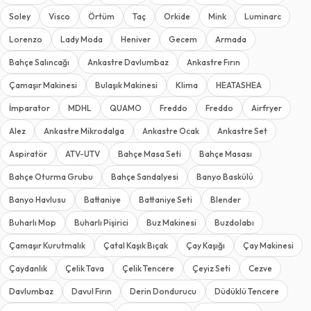
Soley
Visco
Örtüm
Taç
Orkide
Mink
Luminarc
Lorenzo
Lady Moda
Heniver
Gecem
Armada
Bahçe Salıncağı
Ankastre Davlumbaz
Ankastre Fırın
Çamaşır Makinesi
Bulaşık Makinesi
Klima
HEATASHEA
İmparator
MDHL
QUAMO
Freddo
Freddo
Airfryer
Alez
Ankastre Mikrodalga
Ankastre Ocak
Ankastre Set
Aspiratör
ATV-UTV
Bahçe Masa Seti
Bahçe Masası
Bahçe Oturma Grubu
Bahçe Sandalyesi
Banyo Baskülü
Banyo Havlusu
Battaniye
Battaniye Seti
Blender
Buharlı Mop
Buharlı Pişirici
Buz Makinesi
Buzdolabı
Çamaşır Kurutmalık
Çatal Kaşık Bıçak
Çay Kaşığı
Çay Makinesi
Çaydanlık
Çelik Tava
Çelik Tencere
Çeyiz Seti
Cezve
Davlumbaz
Davul Fırın
Derin Dondurucu
Düdüklü Tencere