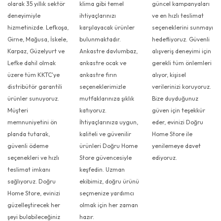
olarak 35 yıllık sektör
klima gibi temel
güncel kampanyaları
deneyimiyle
ihtiyaçlarınızı
ve en hızlı teslimat
hizmetinizde. Lefkoşa,
karşılayacak ürünler
seçeneklerini sunmayı
Girne, Mağusa, İskele,
bulunmaktadır.
hedefliyoruz. Güvenli
Karpaz, Güzelyurt ve
Ankastre davlumbaz,
alışveriş deneyimi için
Lefke dahil olmak
ankastre ocak ve
gerekli tüm önlemleri
üzere tüm KKTC'ye
ankastre fırın
alıyor, kişisel
distribütör garantili
seçeneklerimizle
verilerinizi koruyoruz.
ürünler sunuyoruz.
mutfaklarınıza şıklık
Bize duyduğunuz
Müşteri
katıyoruz.
güven için teşekkür
memnuniyetini ön
İhtiyaçlarınıza uygun,
eder, evinizi Doğru
planda tutarak,
kaliteli ve güvenilir
Home Store ile
güvenli ödeme
ürünleri Doğru Home
yenilemeye davet
seçenekleri ve hızlı
Store güvencesiyle
ediyoruz.
teslimat imkanı
keşfedin. Uzman
sağlıyoruz. Doğru
ekibimiz, doğru ürünü
Home Store, evinizi
seçmenize yardımcı
güzelleştirecek her
olmak için her zaman
şeyi bulabileceğiniz
hazır.