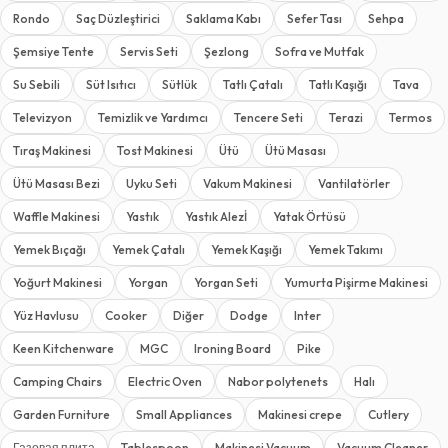
Rondo
Saç Düzleştirici
Saklama Kabı
Sefer Tası
Sehpa
Şemsiye Tente
Servis Seti
Şezlong
Sofra ve Mutfak
Su Sebili
Süt Isıtıcı
Sütlük
Tatlı Çatalı
Tatlı Kaşığı
Tava
Televizyon
Temizlik ve Yardımcı
Tencere Seti
Terazi
Termos
Tıraş Makinesi
Tost Makinesi
Ütü
Ütü Masası
Ütü Masası Bezi
Uyku Seti
Vakum Makinesi
Vantilatörler
Waffle Makinesi
Yastık
Yastık Alezİ
Yatak Örtüsü
Yemek Bıçağı
Yemek Çatalı
Yemek Kaşığı
Yemek Takımı
Yoğurt Makinesi
Yorgan
Yorgan Seti
Yumurta Pişirme Makinesi
Yüz Havlusu
Cooker
Diğer
Dodge
Inter
Keen Kitchenware
MGC
Ironing Board
Pike
Camping Chairs
Electric Oven
Nabor polytenets
Halı
Garden Furniture
Small Appliances
Makinesi crepe
Cutlery
Газовая плита
Tablespoon
Makinesi Vacuum
Vacuum Cleaner