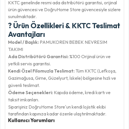
KKTC genelinde resmi ada distribütörü garantisi, orijinal
ürün güvencesi ve DoğruHome Store güvencesiyle sizlere
sunulmaktadır.
? Ürün Özellikleri & KKTC Teslimat
Avantajları
Model / Başlık:
PAMUKOREN BEBEK NEVRESIM
TAKIMI
Ada Distribütörü Garantisi:
%100 Orijinal ürün ve
yetkili servis garantisi.
Kendi Özel Filomuzla Teslimat:
Tüm KKTC (Lefkoşa,
Gazimağusa, Girne, Güzelyurt, İskele) bölgesine hızlı ve
güvenli teslimat.
Ödeme Seçenekleri:
Kapıda ödeme, kredi kartı ve
taksit imkanları.
Siparişiniz DoğruHome Store'un kendi lojistik ekibi
tarafından kapınıza kadar özenle ulaştırılmaktadır.
Kullanıcı Yorumları