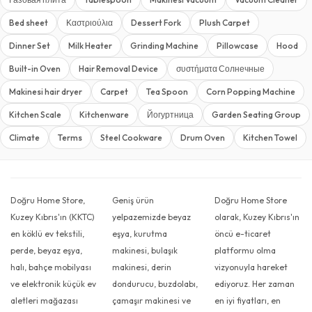
Bed sheet
Καστριούλια
Dessert Fork
Plush Carpet
Dinner Set
Milk Heater
Grinding Machine
Pillowcase
Hood
Built-in Oven
Hair Removal Device
συστήματα Солнечные
Makinesi hair dryer
Carpet
Tea Spoon
Corn Popping Machine
Kitchen Scale
Kitchenware
Йогуртница
Garden Seating Group
Climate
Terms
Steel Cookware
Drum Oven
Kitchen Towel
Doğru Home Store,
Geniş ürün
Doğru Home Store
Kuzey Kıbrıs'ın (KKTC)
yelpazemizde beyaz
olarak, Kuzey Kıbrıs'ın
en köklü ev tekstili,
eşya, kurutma
öncü e-ticaret
perde, beyaz eşya,
makinesi, bulaşık
platformu olma
halı, bahçe mobilyası
makinesi, derin
vizyonuyla hareket
ve elektronik küçük ev
dondurucu, buzdolabı,
ediyoruz. Her zaman
aletleri mağazası
çamaşır makinesi ve
en iyi fiyatları, en