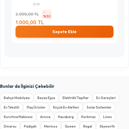
(5.0)
-
2.000,00 TL
%50
1.000,00 TL
Sepete Ekle
Bunlar da İlginizi Çekebilir
Bahçe Mobilyası
Beyaz Eşya
Elektrikli Taşıtlar
Ev Gereçleri
Ev Tekstili
Flaş Ürünler
Küçük Ev Aletleri
Solar Sistemler
Kurutma Makinesi
Arnica
Hausberg
Korkmaz
Lines
Dinarsu
Padişah
Merinos
Queen
Regal
Skyworth