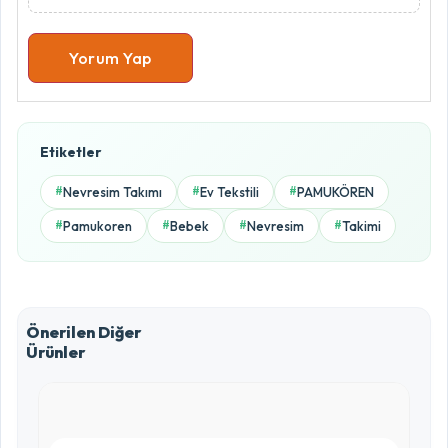
Yorum Yap
Ürün Puanlama Oranları
Etiketler
5.0 / 5
Nevresim Takımı
Ev Tekstili
PAMUKÖREN
#
#
#
5 Yıldız
Pamukoren
Bebek
Nevresim
Takimi
#
#
#
#
0%
4 Yıldız
0%
Önerilen Diğer
Ürünler
3 Yıldız
0%
2 Yıldız