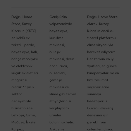
Doğru Home
Geniş ürün
Doğru Home Store
Store, Kuzey
yelpazemizde
olarak, Kuzey
Kıbrıs'ın (KKTC)
beyaz eşya,
Kıbrıs'ın öncü e-
en köklü ev
kurutma
ticaret platformu
tekstili, perde,
makinesi,
olma vizyonuyla
beyaz eşya, halı,
bulaşık
hareket ediyoruz.
bahçe mobilyası
makinesi, derin
Her zaman en iyi
ve elektronik
dondurucu,
fiyatları, en güncel
küçük ev aletleri
buzdolabı,
kampanyaları ve en
mağazası
çamaşır
hızlı teslimat
olarak 35 yıllık
makinesi ve
seçeneklerini
sektör
klima gibi temel
sunmayı
deneyimiyle
ihtiyaçlarınızı
hedefliyoruz.
hizmetinizde.
karşılayacak
Güvenli alışveriş
Lefkoşa, Girne,
ürünler
deneyimi için
Mağusa, İskele,
bulunmaktadır.
gerekli tüm
Karpaz,
Ankastre
önlemleri alıyor,