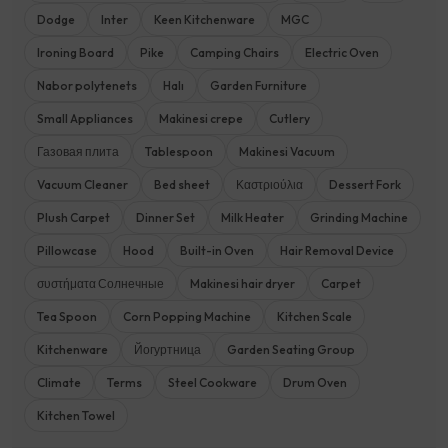
Dodge
Inter
Keen Kitchenware
MGC
Ironing Board
Pike
Camping Chairs
Electric Oven
Nabor polytenets
Halı
Garden Furniture
Small Appliances
Makinesi crepe
Cutlery
Газовая плита
Tablespoon
Makinesi Vacuum
Vacuum Cleaner
Bed sheet
Καστριούλια
Dessert Fork
Plush Carpet
Dinner Set
Milk Heater
Grinding Machine
Pillowcase
Hood
Built-in Oven
Hair Removal Device
συστήματα Солнечные
Makinesi hair dryer
Carpet
Tea Spoon
Corn Popping Machine
Kitchen Scale
Kitchenware
Йогуртница
Garden Seating Group
Climate
Terms
Steel Cookware
Drum Oven
Kitchen Towel