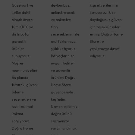
Güzelyurt ve
davlumbaz,
kişisel verilerinizi
Lefke dahil
ankastre ocak
koruyoruz. Bize
olmak üzere
ve ankastre
duyduğunuz güven
tüm KKTC'ye
fırın
için teşekkür eder,
distribütör
seçeneklerimizle
evinizi Doğru Home
garantili
mutfaklarınıza
Store ile
ürünler
şıklık katıyoruz.
yenilemeye davet
sunuyoruz.
İhtiyaçlarınıza
ediyoruz.
Müşteri
uygun, kaliteli
memnuniyetini
ve güvenilir
ön planda
ürünleri Doğru
tutarak, güvenli
Home Store
ödeme
güvencesiyle
seçenekleri ve
keşfedin.
hızlı teslimat
Uzman ekibimiz,
imkanı
doğru ürünü
sağlıyoruz.
seçmenize
Doğru Home
yardımcı olmak