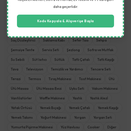
Mikrodalga Fırın
Mikser
Mısır Patlatma Makinesi
daha geçerlidir.
Mutfak Aletleri
Mutfak Havlusu
Mutfak Robotu
Mutfak Terazisi
Nevresim Takımı
Öğütme Makinesi
Kodu Kopyala & Alışverişe Başla
Pişirme ve Kızartma
Pizza Tavası
Plaj Havlusu
Rondo
Saç Düzleştirici
Saklama Kabı
Sefer Tası
Sehpa
Şemsiye Tente
Servis Seti
Şezlong
Sofra ve Mutfak
Su Sebili
Süt Isıtıcı
Sütlük
Tatlı Çatalı
Tatlı Kaşığı
Tava
Televizyon
Temizlik ve Yardımcı
Tencere Seti
Terazi
Termos
Tıraş Makinesi
Tost Makinesi
Ütü
Ütü Masası
Ütü Masası Bezi
Uyku Seti
Vakum Makinesi
Vantilatörler
Waffle Makinesi
Yastık
Yastık Alezİ
Yatak Örtüsü
Yemek Bıçağı
Yemek Çatalı
Yemek Kaşığı
Yemek Takımı
Yoğurt Makinesi
Yorgan
Yorgan Seti
Yumurta Pişirme Makinesi
Yüz Havlusu
Cooker
Diğer