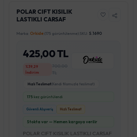
POLAR CIFT KISILIK
LASTIKLI CARSAF
Marka:
Orkide
|
(175 görüntülenme)
|
SKU:
S.1690
425,00 TL
700,00
%39,29
İndirim
TL
Hızlı Teslimat
(Kendi filomuzla teslimat)
175
kez görüntülendi
Güvenli Alışveriş
Hızlı Teslimat
Stokta var — Hemen kargoya verilir
POLAR CIFT KISILIK LASTIKLI CARSAF