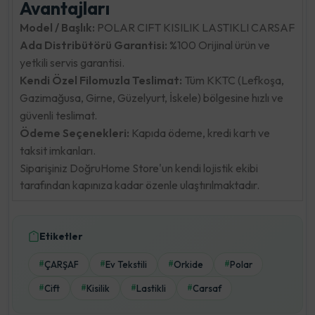
Avantajları
Model / Başlık:
POLAR CIFT KISILIK LASTIKLI CARSAF
Ada Distribütörü Garantisi:
%100 Orijinal ürün ve
yetkili servis garantisi.
Kendi Özel Filomuzla Teslimat:
Tüm KKTC (Lefkoşa,
Gazimağusa, Girne, Güzelyurt, İskele) bölgesine hızlı ve
güvenli teslimat.
Ödeme Seçenekleri:
Kapıda ödeme, kredi kartı ve
taksit imkanları.
Siparişiniz DoğruHome Store'un kendi lojistik ekibi
tarafından kapınıza kadar özenle ulaştırılmaktadır.
Etiketler
ÇARŞAF
Ev Tekstili
Orkide
Polar
#
#
#
#
Cift
Kisilik
Lastikli
Carsaf
#
#
#
#