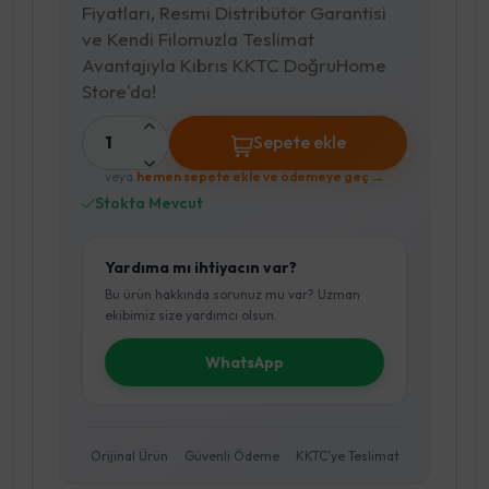
Fiyatları, Resmi Distribütör Garantisi
ve Kendi Filomuzla Teslimat
Avantajıyla Kıbrıs KKTC DoğruHome
Store'da!
1
Sepete ekle
veya
hemen sepete ekle ve ödemeye geç →
Stokta Mevcut
Yardıma mı ihtiyacın var?
Bu ürün hakkında sorunuz mu var? Uzman
ekibimiz size yardımcı olsun.
WhatsApp
Orijinal Ürün
Güvenli Ödeme
KKTC'ye Teslimat