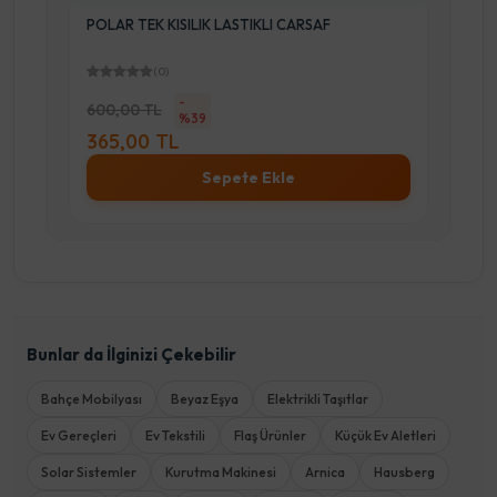
TEK KISILIK POLAR LASTIKLI CARSAF+YASTIK
KLF.
(0)
-
740,00 TL
%39
450,00 TL
Stok Sor
Bunlar da İlginizi Çekebilir
Bahçe Mobilyası
Beyaz Eşya
Elektrikli Taşıtlar
Ev Gereçleri
Ev Tekstili
Flaş Ürünler
Küçük Ev Aletleri
Solar Sistemler
Kurutma Makinesi
Arnica
Hausberg