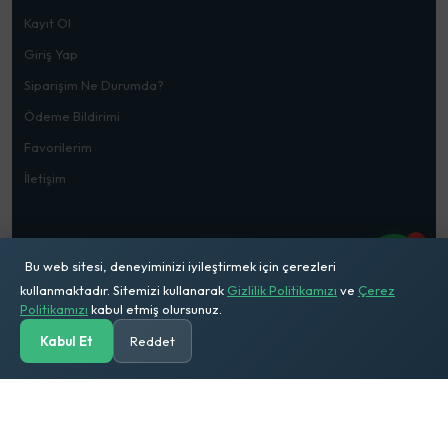
Kayıt Ol
Giriş Yap
Siparişim Ne Durumda?
Ödeme Bildirimi
Favorilerim
İletişim
1
Bu web sitesi, deneyiminizi iyileştirmek için çerezleri
kullanmaktadır. Sitemizi kullanarak
Gizlilik Politikamızı
ve
Çerez
© 2026
Mehmet Doğru Ticaret
. Tüm Hakları Saklıdır
Politikamızı
kabul etmiş olursunuz.
Kabul Et
Reddet
Anasayfa
Kategoriler
Ara
Solar Hesap
Sepetim
Hesabım