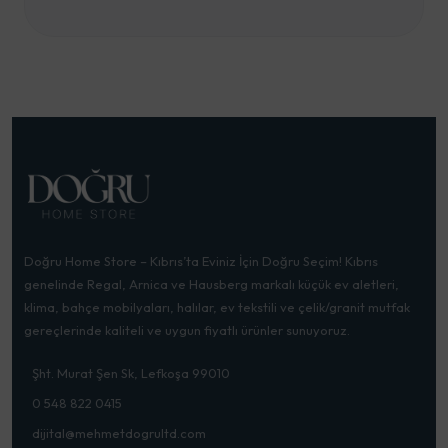
Doğru Home Store – Kıbrıs’ta Eviniz İçin Doğru Seçim! Kıbrıs
genelinde Regal, Arnica ve Hausberg markalı küçük ev aletleri,
klima, bahçe mobilyaları, halılar, ev tekstili ve çelik/granit mutfak
gereçlerinde kaliteli ve uygun fiyatlı ürünler sunuyoruz.
Şht. Murat Şen Sk, Lefkoşa 99010
0 548 822 0415
dijital@mehmetdogrultd.com