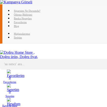
Siparişim Ne Durumda?
Ödeme Bildirimi
Banka Hesapları
Favorilerim
Blog
Mağazalarımız
İletişim
0
Favorilerim
0
Sepetim
Kayıt & Giriş