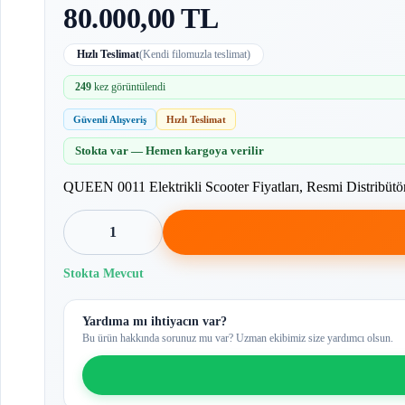
80.000,00 TL
Hızlı Teslimat
(Kendi filomuzla teslimat)
249
kez görüntülendi
Güvenli Alışveriş
Hızlı Teslimat
Stokta var — Hemen kargoya verilir
QUEEN 0011 Elektrikli Scooter Fiyatları, Resmi Distribüt
1
Stokta Mevcut
Yardıma mı ihtiyacın var?
Bu ürün hakkında sorunuz mu var? Uzman ekibimiz size yardımcı olsun.