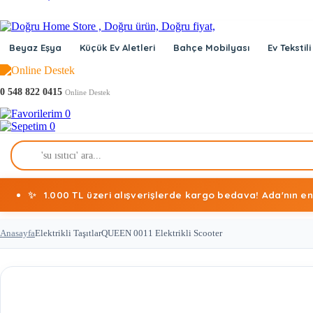
Beyaz Eşya
Küçük Ev Aletleri
Bahçe Mobilyası
Ev Tekstili
0 548 822 0415
Online Destek
0
0
✨
1.000 TL üzeri alışverişlerde kargo bedava! Ada'nın en
Anasayfa
Elektrikli Taşıtlar
QUEEN 0011 Elektrikli Scooter