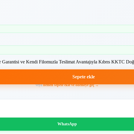
ör Garantisi ve Kendi Filomuzla Teslimat Avantajıyla Kıbrıs KKTC Do
Sepete ekle
veya
hemen sepete ekle ve ödemeye geç →
WhatsApp