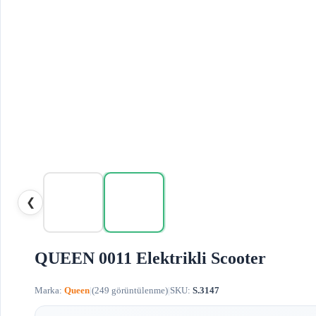
❮
QUEEN 0011 Elektrikli Scooter
Marka:
Queen
|
(249 görüntülenme)
|
SKU:
S.3147