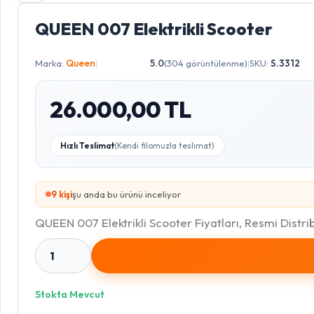
QUEEN 007 Elektrikli Scooter
Marka:
Queen
|
5.0
(304 görüntülenme)
|
SKU:
S.3312
26.000,00 TL
Hızlı Teslimat
(Kendi filomuzla teslimat)
9
kişi
şu anda bu ürünü inceliyor
QUEEN 007 Elektrikli Scooter Fiyatları, Resmi Distr
1
Stokta Mevcut