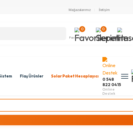
Mağazalarımız
İletişim
0
0
Favorilerim
Sepetim
Kayıt & Giriş
Sistem
Flaş Ürünler
Solar Paket Hesaplayıcı
0 548
822 0415
Online
Destek