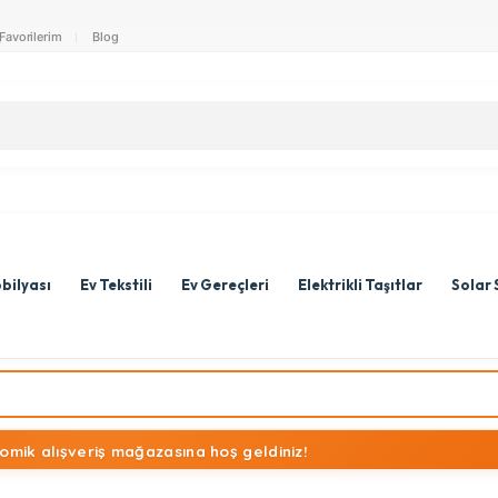
Favorilerim
Blog
bilyası
Ev Tekstili
Ev Gereçleri
Elektrikli Taşıtlar
Solar 
omik alışveriş mağazasına hoş geldiniz!