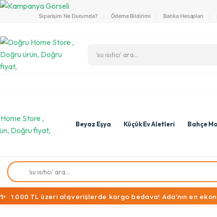
Siparişim Ne Durumda?
Ödeme Bildirimi
Banka Hesapları
Beyaz Eşya
Küçük Ev Aletleri
Bahçe Mo
✨
1.000 TL üzeri alışverişlerde kargo bedava! Ada'nın en ekon