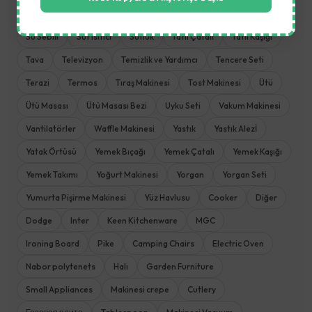
Şemsiye Tente
Servis Seti
Şezlong
Sofra ve Mutfak
Su Sebili
Süt Isıtıcı
Sütlük
Tatlı Çatalı
Tatlı Kaşığı
Tava
Televizyon
Temizlik ve Yardımcı
Tencere Seti
Terazi
Termos
Tıraş Makinesi
Tost Makinesi
Ütü
Ütü Masası
Ütü Masası Bezi
Uyku Seti
Vakum Makinesi
Vantilatörler
Waffle Makinesi
Yastık
Yastık Alezİ
Yatak Örtüsü
Yemek Bıçağı
Yemek Çatalı
Yemek Kaşığı
Yemek Takımı
Yoğurt Makinesi
Yorgan
Yorgan Seti
Yumurta Pişirme Makinesi
Yüz Havlusu
Cooker
Diğer
Dodge
Inter
Keen Kitchenware
MGC
Ironing Board
Pike
Camping Chairs
Electric Oven
Nabor polytenets
Halı
Garden Furniture
Small Appliances
Makinesi crepe
Cutlery