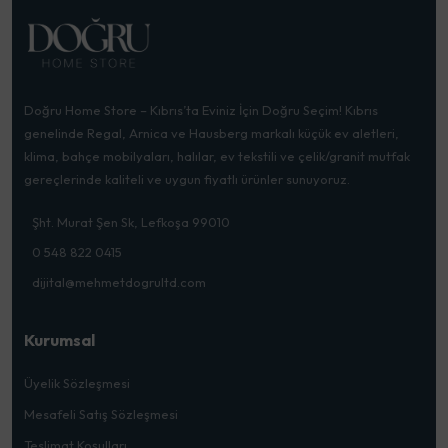
Doğru Home Store – Kıbrıs’ta Eviniz İçin Doğru Seçim! Kıbrıs
genelinde Regal, Arnica ve Hausberg markalı küçük ev aletleri,
klima, bahçe mobilyaları, halılar, ev tekstili ve çelik/granit mutfak
gereçlerinde kaliteli ve uygun fiyatlı ürünler sunuyoruz.
Şht. Murat Şen Sk, Lefkoşa 99010
0 548 822 0415
dijital@mehmetdogrultd.com
Kurumsal
Üyelik Sözleşmesi
Mesafeli Satış Sözleşmesi
Teslimat Koşulları