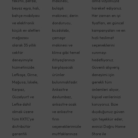
tekstili, perde,
makinesi,
olma vizyonuyla
beyaz eşya, halı,
bulaşık
hareket ediyoruz.
bahçe mobilyası
makinesi, derin
Her zaman en iyi
ve elektronik
dondurucu,
fiyatları, en güncel
küçük ev aletleri
buzdolabı,
kampanyaları ve en
mağazası
çamaşır
hızlı teslimat
olarak 35 yıllık
makinesi ve
seçeneklerini
sektör
klima gibi temel
sunmayı
deneyimiyle
ihtiyaçlarınızı
hedefliyoruz.
hizmetinizde.
karşılayacak
Güvenli alışveriş
Lefkoşa, Girne,
ürünler
deneyimi için
Mağusa, İskele,
bulunmaktadır.
gerekli tüm
Karpaz,
Ankastre
önlemleri alıyor,
Güzelyurt ve
davlumbaz,
kişisel verilerinizi
Lefke dahil
ankastre ocak
koruyoruz. Bize
olmak üzere
ve ankastre
duyduğunuz güven
tüm KKTC'ye
fırın
için teşekkür eder,
distribütör
seçeneklerimizle
evinizi Doğru Home
garantili
mutfaklarınıza
Store ile