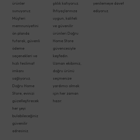
ürünler
şıklık katıyoruz.
yenilemeye davet
sunuyoruz.
İhtiyaçlarınıza
ediyoruz.
Müşteri
uygun, kaliteli
memnuniyetini
ve güvenilir
ön planda
ürünleri Doğru
tutarak, güvenli
Home Store
ödeme
güvencesiyle
seçenekleri ve
keşfedin.
hızlı teslimat
Uzman ekibimiz,
imkanı
doğru ürünü
sağlıyoruz.
seçmenize
Doğru Home
yardımcı olmak
Store, evinizi
için her zaman
güzelleştirecek
hazır.
her şeyi
bulabileceğiniz
güvenilir
adresiniz.