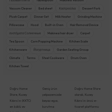
Газовая плита
Tablespoon
Makinesi Vacuum
Vacuum Cleaner
Bed sheet
Καστριούλια
Dessert Fork
Plush Carpet
Dinner Set
Milk Heater
Grinding Machine
Pillowcase
Hood
Built-in Oven
Hair Removal Device
συστήματα Солнечные
Makinesi hair dryer
Carpet
Tea Spoon
Corn Popping Machine
Kitchen Scale
Kitchenware
Йогуртница
Garden Seating Group
Climate
Terms
Steel Cookware
Drum Oven
Kitchen Towel
Doğru Home
Geniş ürün
Doğru Home Store
Store, Kuzey
yelpazemizde
olarak, Kuzey
Kıbrıs'ın (KKTC)
beyaz eşya,
Kıbrıs'ın öncü e-
en köklü ev
kurutma
ticaret platformu