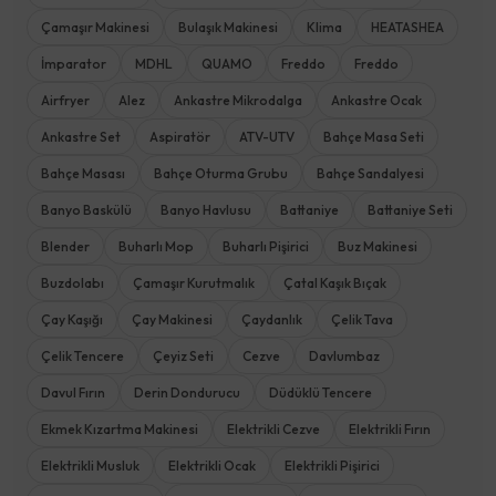
Çamaşır Makinesi
Bulaşık Makinesi
Klima
HEATASHEA
İmparator
MDHL
QUAMO
Freddo
Freddo
Airfryer
Alez
Ankastre Mikrodalga
Ankastre Ocak
Ankastre Set
Aspiratör
ATV-UTV
Bahçe Masa Seti
Bahçe Masası
Bahçe Oturma Grubu
Bahçe Sandalyesi
Banyo Baskülü
Banyo Havlusu
Battaniye
Battaniye Seti
Blender
Buharlı Mop
Buharlı Pişirici
Buz Makinesi
Buzdolabı
Çamaşır Kurutmalık
Çatal Kaşık Bıçak
Çay Kaşığı
Çay Makinesi
Çaydanlık
Çelik Tava
Çelik Tencere
Çeyiz Seti
Cezve
Davlumbaz
Davul Fırın
Derin Dondurucu
Düdüklü Tencere
Ekmek Kızartma Makinesi
Elektrikli Cezve
Elektrikli Fırın
Elektrikli Musluk
Elektrikli Ocak
Elektrikli Pişirici