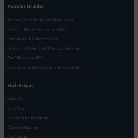
Popüler Ürünler
Heniver Paris Sandalye Cappuccino
Ness Fur Düvet Nevresim Takımı
Merinos Kürk Comferter Set
Arnica 179U Demli Stil Mor Çay Makinesi
Bar Taburesi,A-1812
Hausberg Hb8550 Elektrikli Infrared Isıtıcı
Hızlı Erişim
Kayıt Ol
Giriş Yap
Siparişim Ne Durumda?
Ödeme Bildirimi
Favorilerim