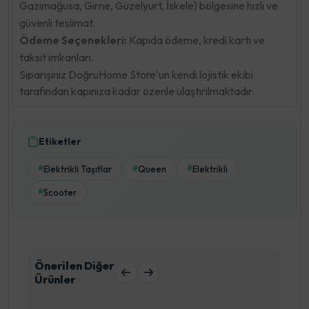
Gazimağusa, Girne, Güzelyurt, İskele) bölgesine hızlı ve
güvenli teslimat.
Ödeme Seçenekleri:
Kapıda ödeme, kredi kartı ve
taksit imkanları.
Siparişiniz DoğruHome Store'un kendi lojistik ekibi
tarafından kapınıza kadar özenle ulaştırılmaktadır.
Etiketler
Elektrikli Taşıtlar
Queen
Elektrikli
#
#
#
Scooter
#
Önerilen Diğer
Ürünler