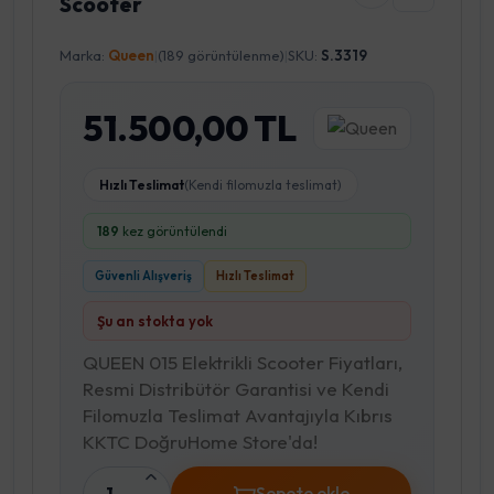
Scooter
Marka:
Queen
|
(189 görüntülenme)
|
SKU:
S.3319
51.500,00 TL
Hızlı Teslimat
(Kendi filomuzla teslimat)
189
kez görüntülendi
Güvenli Alışveriş
Hızlı Teslimat
Şu an stokta yok
QUEEN 015 Elektrikli Scooter Fiyatları,
Resmi Distribütör Garantisi ve Kendi
Filomuzla Teslimat Avantajıyla Kıbrıs
KKTC DoğruHome Store'da!
1
Sepete ekle