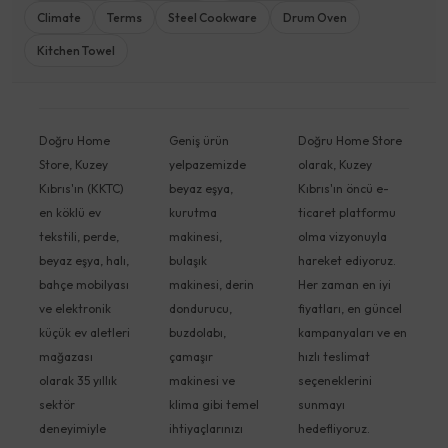
Climate
Terms
Steel Cookware
Drum Oven
Kitchen Towel
Doğru Home
Geniş ürün
Doğru Home Store
Store, Kuzey
yelpazemizde
olarak, Kuzey
Kıbrıs'ın (KKTC)
beyaz eşya,
Kıbrıs'ın öncü e-
en köklü ev
kurutma
ticaret platformu
tekstili, perde,
makinesi,
olma vizyonuyla
beyaz eşya, halı,
bulaşık
hareket ediyoruz.
bahçe mobilyası
makinesi, derin
Her zaman en iyi
ve elektronik
dondurucu,
fiyatları, en güncel
küçük ev aletleri
buzdolabı,
kampanyaları ve en
mağazası
çamaşır
hızlı teslimat
olarak 35 yıllık
makinesi ve
seçeneklerini
sektör
klima gibi temel
sunmayı
deneyimiyle
ihtiyaçlarınızı
hedefliyoruz.