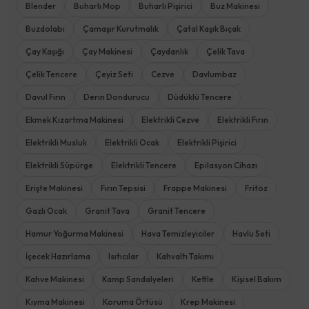
Blender
Buharlı Mop
Buharlı Pişirici
Buz Makinesi
Buzdolabı
Çamaşır Kurutmalık
Çatal Kaşık Bıçak
Çay Kaşığı
Çay Makinesi
Çaydanlık
Çelik Tava
Çelik Tencere
Çeyiz Seti
Cezve
Davlumbaz
Davul Fırın
Derin Dondurucu
Düdüklü Tencere
Ekmek Kızartma Makinesi
Elektrikli Cezve
Elektrikli Fırın
Elektrikli Musluk
Elektrikli Ocak
Elektrikli Pişirici
Elektrikli Süpürge
Elektrikli Tencere
Epilasyon Cihazı
Erişte Makinesi
Fırın Tepsisi
Frappe Makinesi
Fritöz
Gazlı Ocak
Granit Tava
Granit Tencere
Hamur Yoğurma Makinesi
Hava Temizleyiciler
Havlu Seti
İçecek Hazırlama
Isıtıcılar
Kahvaltı Takımı
Kahve Makinesi
Kamp Sandalyeleri
Kettle
Kişisel Bakım
Kıyma Makinesi
Koruma Örtüsü
Krep Makinesi