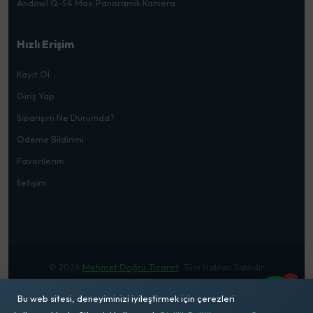
Andowl Q-S4 Max,Panoramik Kamera
Hızlı Erişim
Kayıt Ol
Giriş Yap
Siparişim Ne Durumda?
Ödeme Bildirimi
Favorilerim
İletişim
© 2026
Mehmet Doğru Ticaret
. Tüm Hakları Saklıdır
1
Bu web sitesi, deneyiminizi iyileştirmek için çerezleri