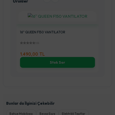
Ürünler
16'' QUEEN F150 VANTILATOR
18'
(0)
1.490,00 TL
2.
Stok Sor
Bunlar da İlginizi Çekebilir
Bahçe Mobilyası
Beyaz Eşya
Elektrikli Taşıtlar