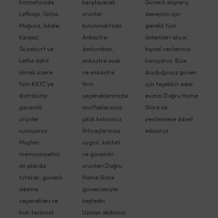
hizmetinizde.
karşılayacak
Güvenli alışveriş
Lefkoşa, Girne,
ürünler
deneyimi için
Mağusa, İskele,
bulunmaktadır.
gerekli tüm
Karpaz,
Ankastre
önlemleri alıyor,
Güzelyurt ve
davlumbaz,
kişisel verilerinizi
Lefke dahil
ankastre ocak
koruyoruz. Bize
olmak üzere
ve ankastre
duyduğunuz güven
tüm KKTC'ye
fırın
için teşekkür eder,
distribütör
seçeneklerimizle
evinizi Doğru Home
garantili
mutfaklarınıza
Store ile
ürünler
şıklık katıyoruz.
yenilemeye davet
sunuyoruz.
İhtiyaçlarınıza
ediyoruz.
Müşteri
uygun, kaliteli
memnuniyetini
ve güvenilir
ön planda
ürünleri Doğru
tutarak, güvenli
Home Store
ödeme
güvencesiyle
seçenekleri ve
keşfedin.
hızlı teslimat
Uzman ekibimiz,