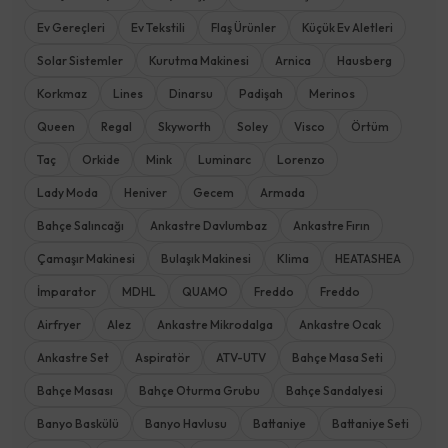
Ev Gereçleri
Ev Tekstili
Flaş Ürünler
Küçük Ev Aletleri
Solar Sistemler
Kurutma Makinesi
Arnica
Hausberg
Korkmaz
Lines
Dinarsu
Padişah
Merinos
Queen
Regal
Skyworth
Soley
Visco
Örtüm
Taç
Orkide
Mink
Luminarc
Lorenzo
Lady Moda
Heniver
Gecem
Armada
Bahçe Salıncağı
Ankastre Davlumbaz
Ankastre Fırın
Çamaşır Makinesi
Bulaşık Makinesi
Klima
HEATASHEA
İmparator
MDHL
QUAMO
Freddo
Freddo
Airfryer
Alez
Ankastre Mikrodalga
Ankastre Ocak
Ankastre Set
Aspiratör
ATV-UTV
Bahçe Masa Seti
Bahçe Masası
Bahçe Oturma Grubu
Bahçe Sandalyesi
Banyo Baskülü
Banyo Havlusu
Battaniye
Battaniye Seti