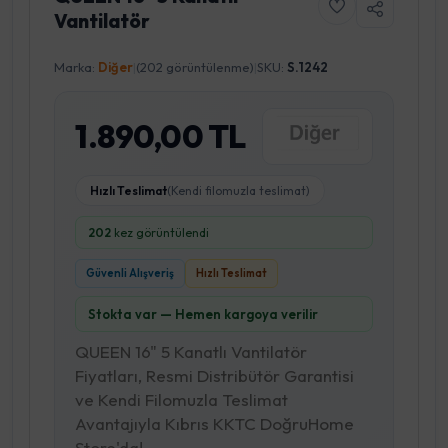
Vantilatör
Marka:
Diğer
|
(202 görüntülenme)
|
SKU:
S.1242
1.890,00 TL
Hızlı Teslimat
(Kendi filomuzla teslimat)
202
kez görüntülendi
Güvenli Alışveriş
Hızlı Teslimat
Stokta var — Hemen kargoya verilir
QUEEN 16" 5 Kanatlı Vantilatör
Fiyatları, Resmi Distribütör Garantisi
ve Kendi Filomuzla Teslimat
Avantajıyla Kıbrıs KKTC DoğruHome
Store'da!