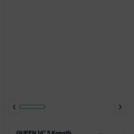
❮
❯
QUEEN 16" 5 Kanatlı