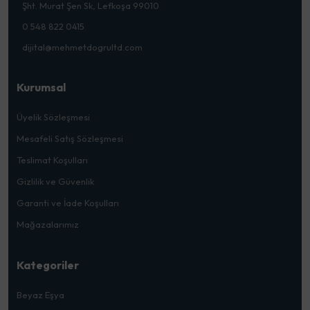
Şht. Murat Şen Sk, Lefkoşa 99010
0 548 822 0415
dijital@mehmetdogrultd.com
Kurumsal
Üyelik Sözleşmesi
Mesafeli Satış Sözleşmesi
Teslimat Koşulları
Gizlilik ve Güvenlik
Garanti ve İade Koşulları
Mağazalarımız
Kategoriler
Beyaz Eşya