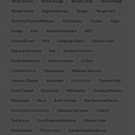
Yatak Örtüsü
Yemek Bıçağı
Yemek Çatalı
Yemek Kaşığı
Yemek Takımı
Yoğurt Makinesi
Yorgan
Yorgan Seti
Yumurta Pişirme Makinesi
Yüz Havlusu
Cooker
Diğer
Dodge
Inter
Keen Kitchenware
MGC
Ironing Board
Pike
Camping Chairs
Electric Oven
Nabor polytenets
Halı
Garden Furniture
Small Appliances
Makinesi crepe
Cutlery
Газовая плита
Tablespoon
Makinesi Vacuum
Vacuum Cleaner
Bed sheet
Καστριούλια
Dessert Fork
Plush Carpet
Dinner Set
Milk Heater
Grinding Machine
Pillowcase
Hood
Built-in Oven
Hair Removal Device
συστήματα Солнечные
Makinesi hair dryer
Carpet
Tea Spoon
Corn Popping Machine
Kitchen Scale
Kitchenware
Йогуртница
Garden Seating Group