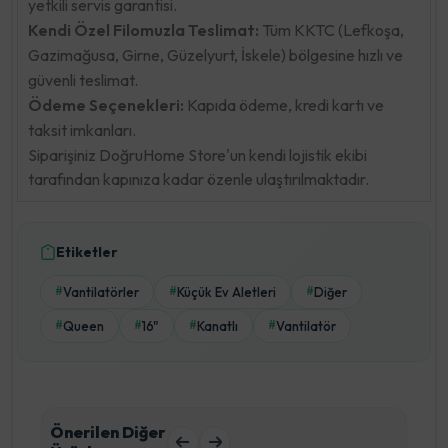
yetkili servis garantisi.
Kendi Özel Filomuzla Teslimat:
Tüm KKTC (Lefkoşa,
Gazimağusa, Girne, Güzelyurt, İskele) bölgesine hızlı ve
güvenli teslimat.
Ödeme Seçenekleri:
Kapıda ödeme, kredi kartı ve
taksit imkanları.
Siparişiniz DoğruHome Store'un kendi lojistik ekibi
tarafından kapınıza kadar özenle ulaştırılmaktadır.
Etiketler
Vantilatörler
Küçük Ev Aletleri
Diğer
#
#
#
Queen
16"
Kanatlı
Vantilatör
#
#
#
#
Önerilen Diğer