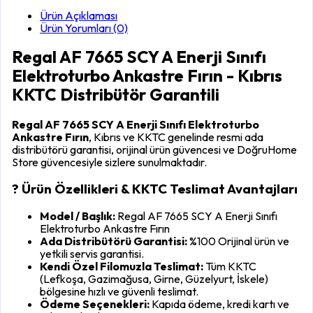
Ürün Açıklaması
Ürün Yorumları (0)
Regal AF 7665 SCY A Enerji Sınıfı
Elektroturbo Ankastre Fırın - Kıbrıs
KKTC Distribütör Garantili
Regal AF 7665 SCY A Enerji Sınıfı Elektroturbo
Ankastre Fırın
, Kıbrıs ve KKTC genelinde resmi ada
distribütörü garantisi, orijinal ürün güvencesi ve DoğruHome
Store güvencesiyle sizlere sunulmaktadır.
? Ürün Özellikleri & KKTC Teslimat Avantajları
Model / Başlık:
Regal AF 7665 SCY A Enerji Sınıfı
Elektroturbo Ankastre Fırın
Ada Distribütörü Garantisi:
%100 Orijinal ürün ve
yetkili servis garantisi.
Kendi Özel Filomuzla Teslimat:
Tüm KKTC
(Lefkoşa, Gazimağusa, Girne, Güzelyurt, İskele)
bölgesine hızlı ve güvenli teslimat.
Ödeme Seçenekleri:
Kapıda ödeme, kredi kartı ve