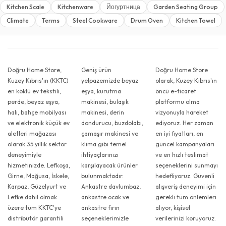
Kitchen Scale
Kitchenware
Йогуртница
Garden Seating Group
Climate
Terms
Steel Cookware
Drum Oven
Kitchen Towel
Doğru Home Store,
Geniş ürün
Doğru Home Store
Kuzey Kıbrıs'ın (KKTC)
yelpazemizde beyaz
olarak, Kuzey Kıbrıs'ın
en köklü ev tekstili,
eşya, kurutma
öncü e-ticaret
perde, beyaz eşya,
makinesi, bulaşık
platformu olma
halı, bahçe mobilyası
makinesi, derin
vizyonuyla hareket
ve elektronik küçük ev
dondurucu, buzdolabı,
ediyoruz. Her zaman
aletleri mağazası
çamaşır makinesi ve
en iyi fiyatları, en
olarak 35 yıllık sektör
klima gibi temel
güncel kampanyaları
deneyimiyle
ihtiyaçlarınızı
ve en hızlı teslimat
hizmetinizde. Lefkoşa,
karşılayacak ürünler
seçeneklerini sunmayı
Girne, Mağusa, İskele,
bulunmaktadır.
hedefliyoruz. Güvenli
Karpaz, Güzelyurt ve
Ankastre davlumbaz,
alışveriş deneyimi için
Lefke dahil olmak
ankastre ocak ve
gerekli tüm önlemleri
üzere tüm KKTC'ye
ankastre fırın
alıyor, kişisel
distribütör garantili
seçeneklerimizle
verilerinizi koruyoruz.