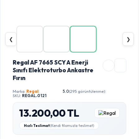
❮
❯
Regal AF 7665 SCY A Enerji
Sınıfı Elektroturbo Ankastre
Fırın
Marka:
Regal
|
5.0
(295 görüntülenme)
|
SKU:
REGAL.0121
13.200,00 TL
Hızlı Teslimat
(Kendi filomuzla teslimat)