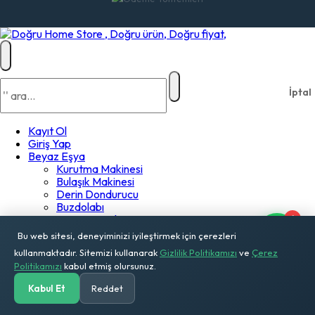
İptal
Kayıt Ol
Giriş Yap
Beyaz Eşya
Kurutma Makinesi
Bulaşık Makinesi
Derin Dondurucu
Buzdolabı
Çamaşır Makinesi
1
Klima
Bu web sitesi, deneyiminizi iyileştirmek için çerezleri
Ankastre Davlumbaz
kullanmaktadır. Sitemizi kullanarak
Gizlilik Politikamızı
ve
Çerez
Ankastre Ocak
Politikamızı
kabul etmiş olursunuz.
Ankastre Fırın
Televizyon
Kabul Et
Reddet
Mikrodalga Fırın
Gazlı Ocak