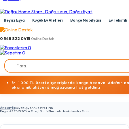
Beyaz Eşya
Küçük Ev Aletleri
Bahçe Mobilyası
Ev Tekstili
0 548 822 0415
Online Destek
0
0
✨
1.000 TL üzeri alışverişlerde kargo bedava! Ada'nın en
ekonomik alışveriş mağazasına hoş geldiniz!
Anasayfa
Beyaz Eşya
Ankastre Fırın
Regal AF 7665 SCY A Enerji Sınıfı Elektroturbo Ankastre Fırın