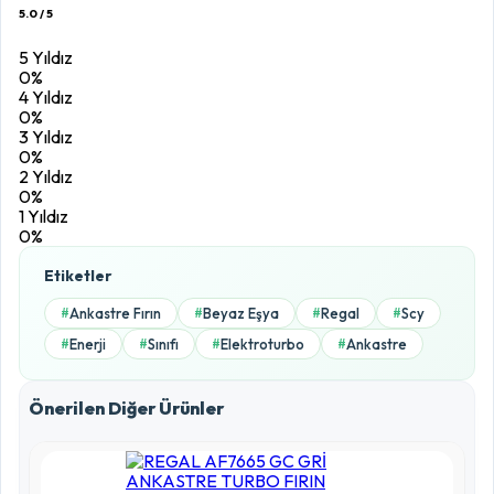
5.0 / 5
5 Yıldız
0%
4 Yıldız
0%
3 Yıldız
0%
2 Yıldız
0%
1 Yıldız
0%
Etiketler
Ankastre Fırın
Beyaz Eşya
Regal
Scy
#
#
#
#
Enerji
Sınıfı
Elektroturbo
Ankastre
#
#
#
#
Önerilen Diğer Ürünler