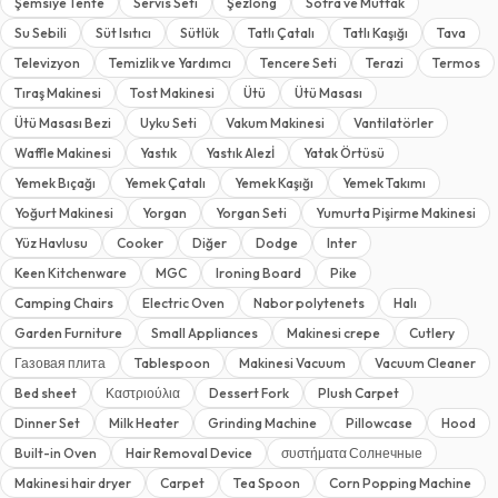
Şemsiye Tente
Servis Seti
Şezlong
Sofra ve Mutfak
Su Sebili
Süt Isıtıcı
Sütlük
Tatlı Çatalı
Tatlı Kaşığı
Tava
Televizyon
Temizlik ve Yardımcı
Tencere Seti
Terazi
Termos
Tıraş Makinesi
Tost Makinesi
Ütü
Ütü Masası
Ütü Masası Bezi
Uyku Seti
Vakum Makinesi
Vantilatörler
Waffle Makinesi
Yastık
Yastık Alezİ
Yatak Örtüsü
Yemek Bıçağı
Yemek Çatalı
Yemek Kaşığı
Yemek Takımı
Yoğurt Makinesi
Yorgan
Yorgan Seti
Yumurta Pişirme Makinesi
Yüz Havlusu
Cooker
Diğer
Dodge
Inter
Keen Kitchenware
MGC
Ironing Board
Pike
Camping Chairs
Electric Oven
Nabor polytenets
Halı
Garden Furniture
Small Appliances
Makinesi crepe
Cutlery
Газовая плита
Tablespoon
Makinesi Vacuum
Vacuum Cleaner
Bed sheet
Καστριούλια
Dessert Fork
Plush Carpet
Dinner Set
Milk Heater
Grinding Machine
Pillowcase
Hood
Built-in Oven
Hair Removal Device
συστήματα Солнечные
Makinesi hair dryer
Carpet
Tea Spoon
Corn Popping Machine