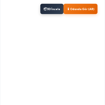
📦
📱
3D İncele
Odanda Gör (AR)