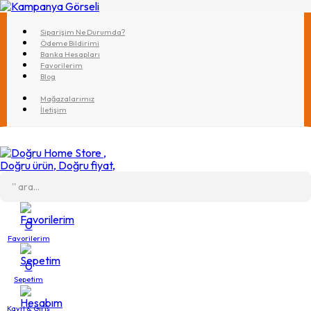
Siparişim Ne Durumda?
Ödeme Bildirimi
Banka Hesapları
Favorilerim
Blog
Mağazalarımız
İletişim
0
Favorilerim
0
Sepetim
Kayıt & Giriş