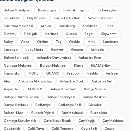
Bahçe Mobilyası
Beyaz Eşya
Elektrikli Taşıtlar
Ev Gereçleri
Ev Tekstili
Flaş Ürünler
Küçük Ev Aletleri
Solar Sistemler
Kurutma Makinesi
Arnica
Hausberg
Korkmaz
Lines
Dinarsu
Padişah
Merinos
Queen
Regal
Skyworth
Soley
Visco
Örtüm
Taç
Orkide
Mink
Luminarc
Lorenzo
Lady Moda
Heniver
Gecem
Armada
Bahçe Salıncağı
Ankastre Davlumbaz
Ankastre Fırın
Çamaşır Makinesi
Bulaşık Makinesi
Klima
HEATASHEA
İmparator
MDHL
QUAMO
Freddo
Freddo
Airfryer
Alez
Ankastre Mikrodalga
Ankastre Ocak
Ankastre Set
Aspiratör
ATV-UTV
Bahçe Masa Seti
Bahçe Masası
Bahçe Oturma Grubu
Bahçe Sandalyesi
Banyo Baskülü
Banyo Havlusu
Battaniye
Battaniye Seti
Blender
Buharlı Mop
Buharlı Pişirici
Buz Makinesi
Buzdolabı
Çamaşır Kurutmalık
Çatal Kaşık Bıçak
Çay Kaşığı
Çay Makinesi
Çaydanlık
Çelik Tava
Çelik Tencere
Çeyiz Seti
Cezve