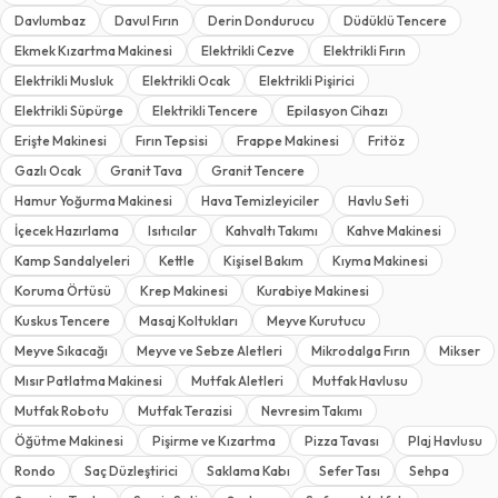
Davlumbaz
Davul Fırın
Derin Dondurucu
Düdüklü Tencere
Ekmek Kızartma Makinesi
Elektrikli Cezve
Elektrikli Fırın
Elektrikli Musluk
Elektrikli Ocak
Elektrikli Pişirici
Elektrikli Süpürge
Elektrikli Tencere
Epilasyon Cihazı
Erişte Makinesi
Fırın Tepsisi
Frappe Makinesi
Fritöz
Gazlı Ocak
Granit Tava
Granit Tencere
Hamur Yoğurma Makinesi
Hava Temizleyiciler
Havlu Seti
İçecek Hazırlama
Isıtıcılar
Kahvaltı Takımı
Kahve Makinesi
Kamp Sandalyeleri
Kettle
Kişisel Bakım
Kıyma Makinesi
Koruma Örtüsü
Krep Makinesi
Kurabiye Makinesi
Kuskus Tencere
Masaj Koltukları
Meyve Kurutucu
Meyve Sıkacağı
Meyve ve Sebze Aletleri
Mikrodalga Fırın
Mikser
Mısır Patlatma Makinesi
Mutfak Aletleri
Mutfak Havlusu
Mutfak Robotu
Mutfak Terazisi
Nevresim Takımı
Öğütme Makinesi
Pişirme ve Kızartma
Pizza Tavası
Plaj Havlusu
Rondo
Saç Düzleştirici
Saklama Kabı
Sefer Tası
Sehpa