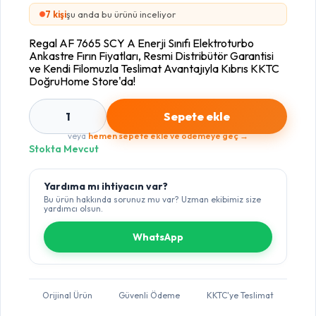
8
kişi
şu anda bu ürünü inceliyor
Regal AF 7665 SCY A Enerji Sınıfı Elektroturbo
Ankastre Fırın Fiyatları, Resmi Distribütör Garantisi
ve Kendi Filomuzla Teslimat Avantajıyla Kıbrıs KKTC
DoğruHome Store'da!
1
Sepete ekle
veya
hemen sepete ekle ve ödemeye geç →
Stokta Mevcut
Yardıma mı ihtiyacın var?
Bu ürün hakkında sorunuz mu var? Uzman ekibimiz size
yardımcı olsun.
WhatsApp
Orijinal Ürün
Güvenli Ödeme
KKTC'ye Teslimat