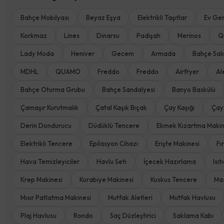
Bahçe Mobilyası
Beyaz Eşya
Elektrikli Taşıtlar
Ev Ger
Korkmaz
Lines
Dinarsu
Padişah
Merinos
Q
Lady Moda
Heniver
Gecem
Armada
Bahçe Salı
MDHL
QUAMO
Freddo
Freddo
Airfryer
Al
Bahçe Oturma Grubu
Bahçe Sandalyesi
Banyo Baskülü
Çamaşır Kurutmalık
Çatal Kaşık Bıçak
Çay Kaşığı
Çay
Derin Dondurucu
Düdüklü Tencere
Ekmek Kızartma Makin
Elektrikli Tencere
Epilasyon Cihazı
Erişte Makinesi
Fı
Hava Temizleyiciler
Havlu Seti
İçecek Hazırlama
Isıt
Krep Makinesi
Kurabiye Makinesi
Kuskus Tencere
Mas
Mısır Patlatma Makinesi
Mutfak Aletleri
Mutfak Havlusu
Plaj Havlusu
Rondo
Saç Düzleştirici
Saklama Kabı