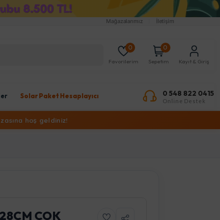
Mağazalarımız
İletişim
0
0
Favorilerim
Sepetim
Kayıt & Giriş
0 548 822 0415
ler
Solar Paket Hesaplayıcı
Online Destek
zasına hoş geldiniz!
 28CM COK