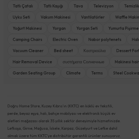
Tatlı Çatalı
Tatlı Kaşığı
Tava
Televizyon
Temizli
Uyku Seti
Vakum Makinesi
Vantilatörler
Waffle Makin
Yoğurt Makinesi
Yorgan
Yorgan Seti
Yumurta Pişirme
Camping Chairs
Electric Oven
Nabor polytenets
Halı
Vacuum Cleaner
Bed sheet
Καστριούλια
Dessert For
Hair Removal Device
συστήματα Солнечные
Makinesi hair
Garden Seating Group
Climate
Terms
Steel Cookw
Doğru Home Store, Kuzey Kıbrıs'ın (KKTC) en köklü ev tekstili,
perde, beyaz eşya, halı, bahçe mobilyası ve elektronik küçük ev
aletleri mağazası olarak 35 yıllık sektör deneyimiyle hizmetinizde.
Lefkoşa, Girne, Mağusa, İskele, Karpaz, Güzelyurt ve Lefke dahil
olmak üzere tüm KKTC'ye distribütör garantili ürünler sunuyoruz.