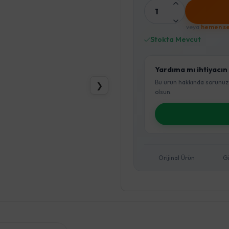
1
veya
hemen se
Stokta Mevcut
Yardıma mı ihtiyacın
Bu ürün hakkında sorunuz
❯
olsun.
Orijinal Ürün
G