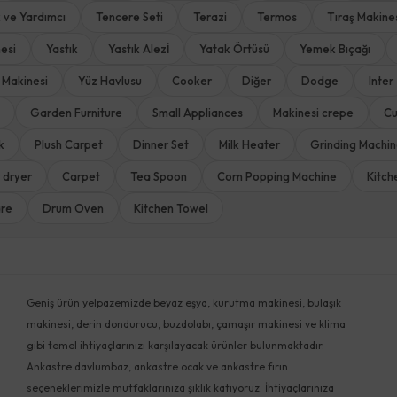
k ve Yardımcı
Tencere Seti
Terazi
Termos
Tıraş Makine
esi
Yastık
Yastık Alezİ
Yatak Örtüsü
Yemek Bıçağı
 Makinesi
Yüz Havlusu
Cooker
Diğer
Dodge
Inter
Garden Furniture
Small Appliances
Makinesi crepe
Cu
k
Plush Carpet
Dinner Set
Milk Heater
Grinding Machi
 dryer
Carpet
Tea Spoon
Corn Popping Machine
Kitch
are
Drum Oven
Kitchen Towel
Geniş ürün yelpazemizde beyaz eşya, kurutma makinesi, bulaşık
makinesi, derin dondurucu, buzdolabı, çamaşır makinesi ve klima
gibi temel ihtiyaçlarınızı karşılayacak ürünler bulunmaktadır.
Ankastre davlumbaz, ankastre ocak ve ankastre fırın
seçeneklerimizle mutfaklarınıza şıklık katıyoruz. İhtiyaçlarınıza