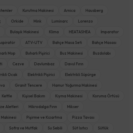
stemler
Kurutma Makinesi
Arnica
Hausberg
ç
Orkide
Mink
Luminarc
Lorenzo
Bulaşık Makinesi
Klima
HEATASHEA
İmparator
Aspiratör
ATV-UTV
Bahçe Masa Seti
Bahçe Masası
harlı Mop
Buharlı Pişirici
Buz Makinesi
Buzdolabı
ti
Cezve
Davlumbaz
Davul Fırın
trikli Ocak
Elektrikli Pişirici
Elektrikli Süpürge
ava
Granit Tencere
Hamur Yoğurma Makinesi
Kettle
Kişisel Bakım
Kıyma Makinesi
Koruma Örtüsü
e Aletleri
Mikrodalga Fırın
Mikser
Makinesi
Pişirme ve Kızartma
Pizza Tavası
Sofra ve Mutfak
Su Sebili
Süt Isıtıcı
Sütlük