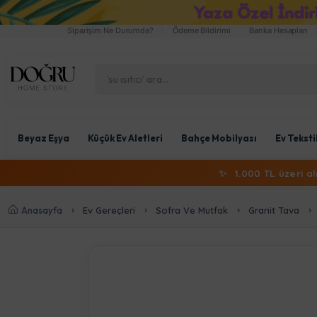
Siparişim Ne Durumda?
Ödeme Bildirimi
Banka Hesapları
Beyaz Eşya
Küçük Ev Aletleri
Bahçe Mobilyası
Ev Teksti
✨
1.000 TL üzeri a
Anasayfa
Ev Gereçleri
Sofra Ve Mutfak
Granit Tava