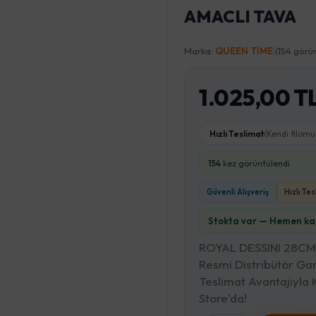
AMACLI TAVA
Marka:
QUEEN TİME
|
(154 görü
1.025,00 T
Hızlı Teslimat
(Kendi filomu
154
kez görüntülendi
Güvenli Alışveriş
Hızlı Te
Stokta var — Hemen kar
ROYAL DESSINI 28CM 
Resmi Distribütör Gar
Teslimat Avantajıyl
Store'da!