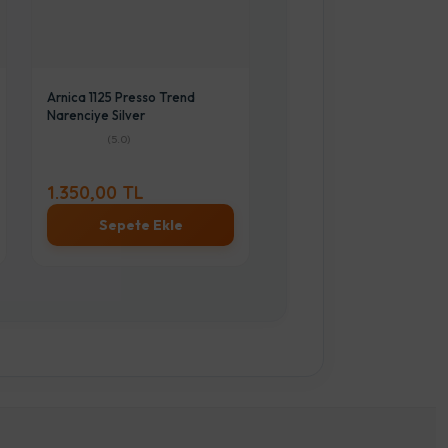
Arnica 1125 Presso Trend
Narenciye Silver
REGAL BT 14090 OFİS TİP
STATİK BUZDOLABI
(5.0)
(5.0)
1.350,00 TL
11.890,00 TL
Sepete Ekle
Sepete Ekle