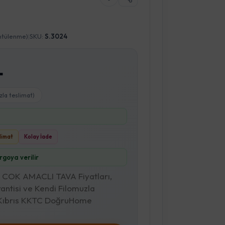
ntülenme)
|
SKU:
S.3024
L
zla teslimat)
slimat
Kolay İade
goya verilir
COK AMACLI TAVA Fiyatları,
antisi ve Kendi Filomuzla
a Kıbrıs KKTC DoğruHome