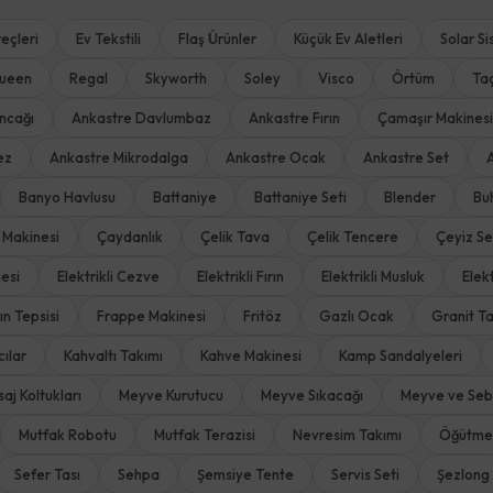
eçleri
Ev Tekstili
Flaş Ürünler
Küçük Ev Aletleri
Solar Si
ueen
Regal
Skyworth
Soley
Visco
Örtüm
Ta
ncağı
Ankastre Davlumbaz
Ankastre Fırın
Çamaşır Makinesi
ez
Ankastre Mikrodalga
Ankastre Ocak
Ankastre Set
Banyo Havlusu
Battaniye
Battaniye Seti
Blender
Bu
 Makinesi
Çaydanlık
Çelik Tava
Çelik Tencere
Çeyiz Se
esi
Elektrikli Cezve
Elektrikli Fırın
Elektrikli Musluk
Elek
rın Tepsisi
Frappe Makinesi
Fritöz
Gazlı Ocak
Granit T
ıcılar
Kahvaltı Takımı
Kahve Makinesi
Kamp Sandalyeleri
aj Koltukları
Meyve Kurutucu
Meyve Sıkacağı
Meyve ve Sebz
Mutfak Robotu
Mutfak Terazisi
Nevresim Takımı
Öğütme 
Sefer Tası
Sehpa
Şemsiye Tente
Servis Seti
Şezlong