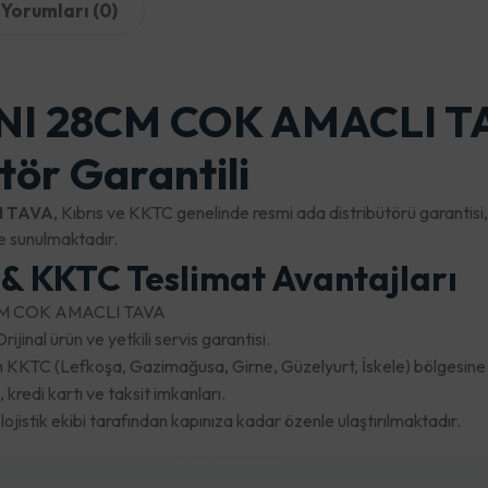
Yorumları (0)
I 28CM COK AMACLI TAV
tör Garantili
I TAVA
, Kıbrıs ve KKTC genelinde resmi ada distribütörü garantisi,
 sunulmaktadır.
i & KKTC Teslimat Avantajları
M COK AMACLI TAVA
ijinal ürün ve yetkili servis garantisi.
KKTC (Lefkoşa, Gazimağusa, Girne, Güzelyurt, İskele) bölgesine hı
redi kartı ve taksit imkanları.
jistik ekibi tarafından kapınıza kadar özenle ulaştırılmaktadır.