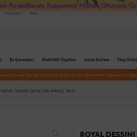
Favorilerim
Blog
li
Ev Gereçleri
Elektrikli Taşıtlar
Solar Sistem
Flaş Ürün
lışverişlerde kargo bedava! Ada'nın en ekonomik alışveriş mağa
ROYAL DESSINI 28CM COK AMACLI TAVA
ROYAL DESSINI