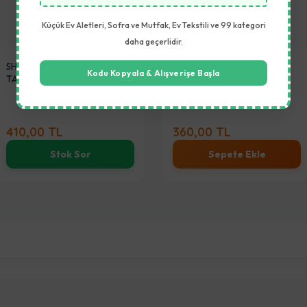
Küçük Ev Aletleri, Sofra ve Mutfak, Ev Tekstili ve 99 kategori
daha geçerlidir.
SHURIDEBRO 24CM GRANIT
SHURIDEBRO 22CM GRANIT
Kodu Kopyala & Alışverişe Başla
TAVA
TAVA
(5.0)
(5.0)
410,00 TL
360,00 TL
Stok Sor
Sepete Ekle