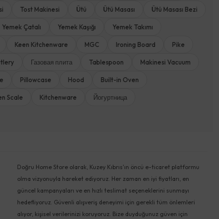
si
Tost Makinesi
Ütü
Ütü Masası
Ütü Masası Bezi
Yemek Çatalı
Yemek Kaşığı
Yemek Takımı
Keen Kitchenware
MGC
Ironing Board
Pike
tlery
Газовая плита
Tablespoon
Makinesi Vacuum
ne
Pillowcase
Hood
Built-in Oven
en Scale
Kitchenware
Йогуртница
Doğru Home Store olarak, Kuzey Kıbrıs'ın öncü e-ticaret platformu
olma vizyonuyla hareket ediyoruz. Her zaman en iyi fiyatları, en
güncel kampanyaları ve en hızlı teslimat seçeneklerini sunmayı
hedefliyoruz. Güvenli alışveriş deneyimi için gerekli tüm önlemleri
alıyor, kişisel verilerinizi koruyoruz. Bize duyduğunuz güven için