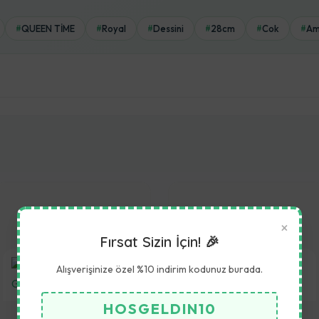
QUEEN TİME
Royal
Dessini
28cm
Cok
Am
#
#
#
#
#
#
×
Fırsat Sizin İçin! 🎉
Alışverişinize özel %10 indirim kodunuz burada.
HOSGELDIN10