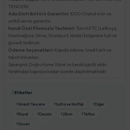
TENCERE
Ada Distribütörü Garantisi:
%100 Orijinal ürün ve
yetkili servis garantisi.
Kendi Özel Filomuzla Teslimat:
Tüm KKTC (Lefkoşa,
Gazimağusa, Girne, Güzelyurt, İskele) bölgesine hızlı ve
güvenli teslimat.
Ödeme Seçenekleri:
Kapıda ödeme, kredi kartı ve
taksit imkanları.
Siparişiniz DoğruHome Store'un kendi lojistik ekibi
tarafından kapınıza kadar özenle ulaştırılmaktadır.
Etiketler
Granit Tencere
Sofra ve Mutfak
Diğer
#
#
#
Royal
Dessini
28cm
Teflon
#
#
#
#
Guvec
#