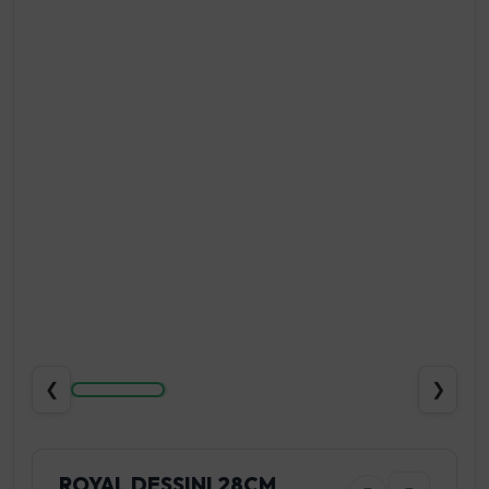
❮
❯
ROYAL DESSINI 28CM