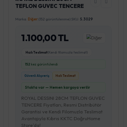
TEFLON GUVEC TENCERE
Marka:
Diğer
|
(152 görüntülenme)
|
SKU:
S.3029
1.100,00 TL
Hızlı Teslimat
(Kendi filomuzla teslimat)
152
kez görüntülendi
Güvenli Alışveriş
Hızlı Teslimat
Stokta var — Hemen kargoya verilir
ROYAL DESSINI 28CM TEFLON GUVEC
TENCERE Fiyatları, Resmi Distribütör
Garantisi ve Kendi Filomuzla Teslimat
Avantajıyla Kıbrıs KKTC DoğruHome
Store'da!