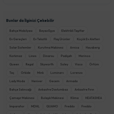
Bunlar da İlginizi Çekebilir
Bahçe Mobilyası
Beyaz Eşya
Elektrikli Taşıtlar
Ev Gereçleri
Ev Tekstili
Flaş Ürünler
Küçük Ev Aletleri
Solar Sistemler
Kurutma Makinesi
Arnica
Hausberg
Korkmaz
Lines
Dinarsu
Padişah
Merinos
Queen
Regal
Skyworth
Soley
Visco
Örtüm
Taç
Orkide
Mink
Luminarc
Lorenzo
Lady Moda
Heniver
Gecem
Armada
Bahçe Salıncağı
Ankastre Davlumbaz
Ankastre Fırın
Çamaşır Makinesi
Bulaşık Makinesi
Klima
HEATASHEA
İmparator
MDHL
QUAMO
Freddo
Freddo