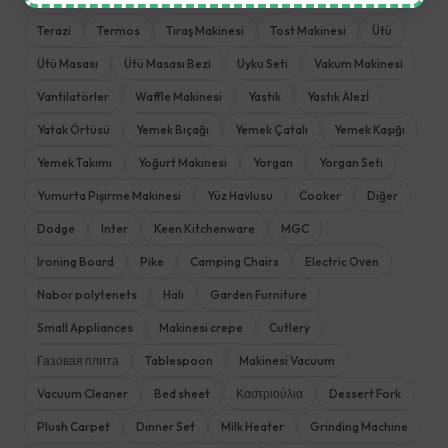
Terazi
Termos
Tıraş Makinesi
Tost Makinesi
Ütü
Ütü Masası
Ütü Masası Bezi
Uyku Seti
Vakum Makinesi
Vantilatörler
Waffle Makinesi
Yastık
Yastık Alezİ
Yatak Örtüsü
Yemek Bıçağı
Yemek Çatalı
Yemek Kaşığı
Yemek Takımı
Yoğurt Makinesi
Yorgan
Yorgan Seti
Yumurta Pişirme Makinesi
Yüz Havlusu
Cooker
Diğer
Dodge
Inter
Keen Kitchenware
MGC
Ironing Board
Pike
Camping Chairs
Electric Oven
Nabor polytenets
Halı
Garden Furniture
Small Appliances
Makinesi crepe
Cutlery
Газовая плита
Tablespoon
Makinesi Vacuum
Vacuum Cleaner
Bed sheet
Καστριούλια
Dessert Fork
Plush Carpet
Dinner Set
Milk Heater
Grinding Machine