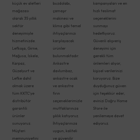
küçük ev aletleri
buzdolabı,
kampanyaları ve en
mağazası
çamaşır
hızlı teslimat
olarak 35 yıllık
makinesi ve
seçeneklerini
sektör
klima gibi temel
sunmayı
deneyimiyle
ihtiyaçlarınızı
hedefliyoruz.
hizmetinizde.
karşılayacak
Güvenli alışveriş
Lefkoşa, Girne,
ürünler
deneyimi için
Mağusa, İskele,
bulunmaktadır.
gerekli tüm
Karpaz,
Ankastre
önlemleri alıyor,
Güzelyurt ve
davlumbaz,
kişisel verilerinizi
Lefke dahil
ankastre ocak
koruyoruz. Bize
olmak üzere
ve ankastre
duyduğunuz güven
tüm KKTC'ye
fırın
için teşekkür eder,
distribütör
seçeneklerimizle
evinizi Doğru Home
garantili
mutfaklarınıza
Store ile
ürünler
şıklık katıyoruz.
yenilemeye davet
sunuyoruz.
İhtiyaçlarınıza
ediyoruz.
Müşteri
uygun, kaliteli
memnuniyetini
ve güvenilir