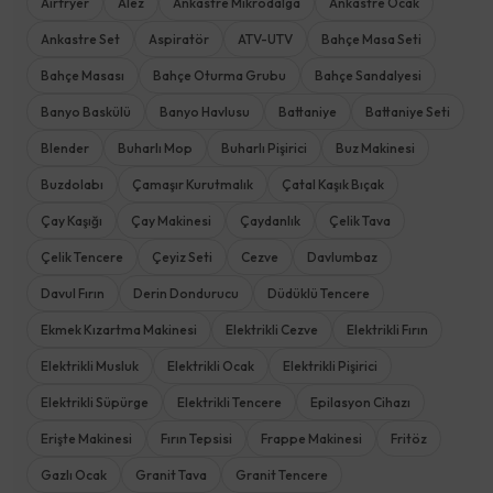
Airfryer
Alez
Ankastre Mikrodalga
Ankastre Ocak
Ankastre Set
Aspiratör
ATV-UTV
Bahçe Masa Seti
Bahçe Masası
Bahçe Oturma Grubu
Bahçe Sandalyesi
Banyo Baskülü
Banyo Havlusu
Battaniye
Battaniye Seti
Blender
Buharlı Mop
Buharlı Pişirici
Buz Makinesi
Buzdolabı
Çamaşır Kurutmalık
Çatal Kaşık Bıçak
Çay Kaşığı
Çay Makinesi
Çaydanlık
Çelik Tava
Çelik Tencere
Çeyiz Seti
Cezve
Davlumbaz
Davul Fırın
Derin Dondurucu
Düdüklü Tencere
Ekmek Kızartma Makinesi
Elektrikli Cezve
Elektrikli Fırın
Elektrikli Musluk
Elektrikli Ocak
Elektrikli Pişirici
Elektrikli Süpürge
Elektrikli Tencere
Epilasyon Cihazı
Erişte Makinesi
Fırın Tepsisi
Frappe Makinesi
Fritöz
Gazlı Ocak
Granit Tava
Granit Tencere