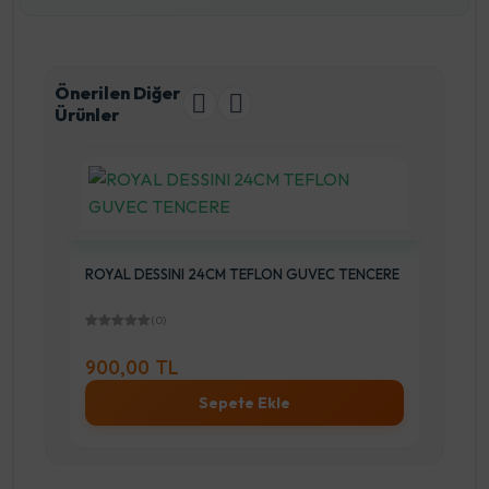
Önerilen Diğer
Ürünler
ERE
ROYAL DESSINI 24CM TEFLON GUVEC TENCERE
RO
(0)
900,00 TL
99
Sepete Ekle