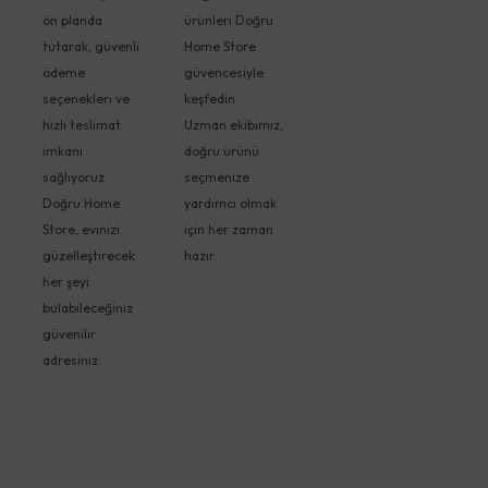
ön planda
ürünleri Doğru
tutarak, güvenli
Home Store
ödeme
güvencesiyle
seçenekleri ve
keşfedin.
hızlı teslimat
Uzman ekibimiz,
imkanı
doğru ürünü
sağlıyoruz.
seçmenize
Doğru Home
yardımcı olmak
Store, evinizi
için her zaman
güzelleştirecek
hazır.
her şeyi
bulabileceğiniz
güvenilir
adresiniz.