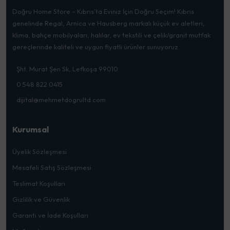
Doğru Home Store – Kıbrıs’ta Eviniz İçin Doğru Seçim! Kıbrıs
genelinde Regal, Arnica ve Hausberg markalı küçük ev aletleri,
klima, bahçe mobilyaları, halılar, ev tekstili ve çelik/granit mutfak
gereçlerinde kaliteli ve uygun fiyatlı ürünler sunuyoruz.
Şht. Murat Şen Sk, Lefkoşa 99010
0 548 822 0415
dijital@mehmetdogrultd.com
Kurumsal
Üyelik Sözleşmesi
Mesafeli Satış Sözleşmesi
Teslimat Koşulları
Gizlilik ve Güvenlik
Garanti ve İade Koşulları