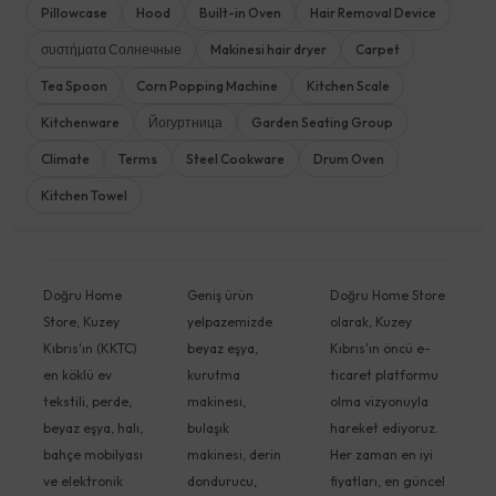
Pillowcase
Hood
Built-in Oven
Hair Removal Device
συστήματα Солнечные
Makinesi hair dryer
Carpet
Tea Spoon
Corn Popping Machine
Kitchen Scale
Kitchenware
Йогуртница
Garden Seating Group
Climate
Terms
Steel Cookware
Drum Oven
Kitchen Towel
Doğru Home
Geniş ürün
Doğru Home Store
Store, Kuzey
yelpazemizde
olarak, Kuzey
Kıbrıs'ın (KKTC)
beyaz eşya,
Kıbrıs'ın öncü e-
en köklü ev
kurutma
ticaret platformu
tekstili, perde,
makinesi,
olma vizyonuyla
beyaz eşya, halı,
bulaşık
hareket ediyoruz.
bahçe mobilyası
makinesi, derin
Her zaman en iyi
ve elektronik
dondurucu,
fiyatları, en güncel