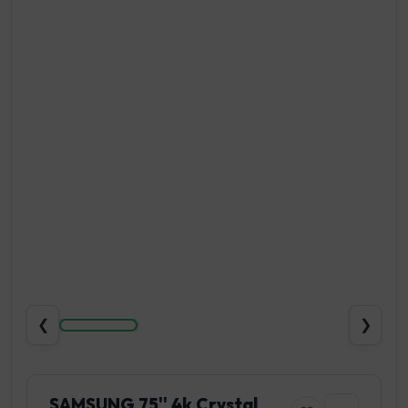
❮
❯
SAMSUNG 75'' 4k Crystal