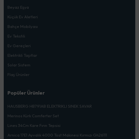
Beyaz Eşya
Küçük Ev Aletleri
Bahçe Mobilyası
Ev Tekstili
Ev Gereçleri
Elektrikli Taşıtlar
Solar Sistem
Flaş Ürünler
Popüler Ürünler
HAUSBERG HB791AB ELEKTRIKLI SINEK SAVAR
Merinos Kürk Comferter Set
Lines 34Cm Kare Fırın Tepsisi
Arnica 17E1 Ayvalık 4000 Tost Makinesi Kırmızı Gh26111