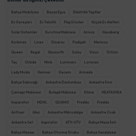
Bahçe Mobilyası
Beyaz Eşya
Elektrikli Taşıtlar
Ev Gereçleri
Ev Tekstili
Flaş Ürünler
Küçük Ev Aletleri
Solar Sistemler
Kurutma Makinesi
Arnica
Hausberg
Korkmaz
Lines
Dinarsu
Padişah
Merinos
Queen
Regal
Skyworth
Soley
Visco
Örtüm
Taç
Orkide
Mink
Luminarc
Lorenzo
Lady Moda
Heniver
Gecem
Armada
Bahçe Salıncağı
Ankastre Davlumbaz
Ankastre Fırın
Çamaşır Makinesi
Bulaşık Makinesi
Klima
HEATASHEA
İmparator
MDHL
QUAMO
Freddo
Freddo
Airfryer
Alez
Ankastre Mikrodalga
Ankastre Ocak
Ankastre Set
Aspiratör
ATV-UTV
Bahçe Masa Seti
Bahçe Masası
Bahçe Oturma Grubu
Bahçe Sandalyesi