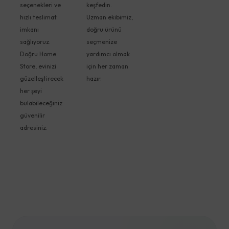
seçenekleri ve
keşfedin.
hızlı teslimat
Uzman ekibimiz,
imkanı
doğru ürünü
sağlıyoruz.
seçmenize
Doğru Home
yardımcı olmak
Store, evinizi
için her zaman
güzelleştirecek
hazır.
her şeyi
bulabileceğiniz
güvenilir
adresiniz.