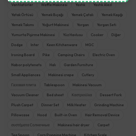
Vantilatörler
Waffle Makinesi
Yastık
Yastık Alezİ
Yatak Örtüsü
Yemek Bıçağı
Yemek Çatalı
Yemek Kaşığı
Yemek Takımı
Yoğurt Makinesi
Yorgan
Yorgan Seti
Yumurta Pişirme Makinesi
Yüz Havlusu
Cooker
Diğer
Dodge
Inter
Keen Kitchenware
MGC
Ironing Board
Pike
Camping Chairs
Electric Oven
Nabor polytenets
Halı
Garden Furniture
Small Appliances
Makinesi crepe
Cutlery
Газовая плита
Tablespoon
Makinesi Vacuum
Vacuum Cleaner
Bed sheet
Καστριούλια
Dessert Fork
Plush Carpet
Dinner Set
Milk Heater
Grinding Machine
Pillowcase
Hood
Built-in Oven
Hair Removal Device
συστήματα Солнечные
Makinesi hair dryer
Carpet
Tea Spoon
Corn Popping Machine
Kitchen Scale