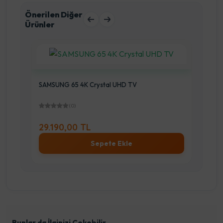
Önerilen Diğer
Ürünler
SAMSUNG 65 4K Crystal UHD TV
SAM
(0)
29.190,00 TL
56
Sepete Ekle
Bunlar da İlginizi Çekebilir