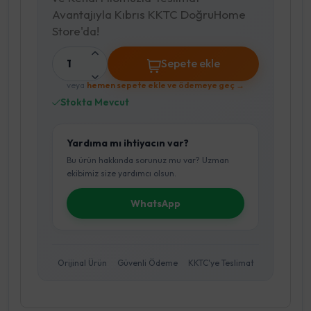
Avantajıyla Kıbrıs KKTC DoğruHome
Store'da!
1
Sepete ekle
veya
hemen sepete ekle ve ödemeye geç →
Stokta Mevcut
Yardıma mı ihtiyacın var?
Bu ürün hakkında sorunuz mu var? Uzman
ekibimiz size yardımcı olsun.
WhatsApp
Orijinal Ürün
Güvenli Ödeme
KKTC'ye Teslimat