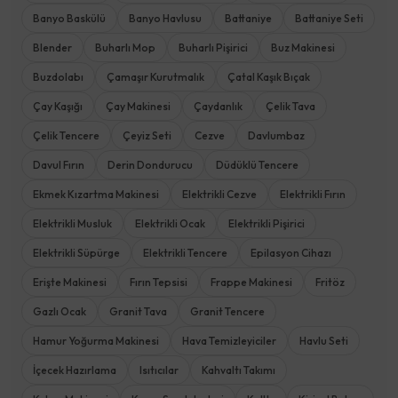
Banyo Baskülü
Banyo Havlusu
Battaniye
Battaniye Seti
Blender
Buharlı Mop
Buharlı Pişirici
Buz Makinesi
Buzdolabı
Çamaşır Kurutmalık
Çatal Kaşık Bıçak
Çay Kaşığı
Çay Makinesi
Çaydanlık
Çelik Tava
Çelik Tencere
Çeyiz Seti
Cezve
Davlumbaz
Davul Fırın
Derin Dondurucu
Düdüklü Tencere
Ekmek Kızartma Makinesi
Elektrikli Cezve
Elektrikli Fırın
Elektrikli Musluk
Elektrikli Ocak
Elektrikli Pişirici
Elektrikli Süpürge
Elektrikli Tencere
Epilasyon Cihazı
Erişte Makinesi
Fırın Tepsisi
Frappe Makinesi
Fritöz
Gazlı Ocak
Granit Tava
Granit Tencere
Hamur Yoğurma Makinesi
Hava Temizleyiciler
Havlu Seti
İçecek Hazırlama
Isıtıcılar
Kahvaltı Takımı