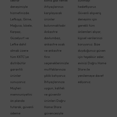
sektör
klima gibi temel
sunmayı
deneyimiyle
ihtiyaçlarınızı
hedefliyoruz.
hizmetinizde.
karşılayacak
Güvenli alışveriş
Lefkoşa, Girne,
ürünler
deneyimi için
Mağusa, İskele,
bulunmaktadır.
gerekli tüm
Karpaz,
Ankastre
önlemleri alıyor,
Güzelyurt ve
davlumbaz,
kişisel verilerinizi
Lefke dahil
ankastre ocak
koruyoruz. Bize
olmak üzere
ve ankastre
duyduğunuz güven
tüm KKTC'ye
fırın
için teşekkür eder,
distribütör
seçeneklerimizle
evinizi Doğru Home
garantili
mutfaklarınıza
Store ile
ürünler
şıklık katıyoruz.
yenilemeye davet
sunuyoruz.
İhtiyaçlarınıza
ediyoruz.
Müşteri
uygun, kaliteli
memnuniyetini
ve güvenilir
ön planda
ürünleri Doğru
tutarak, güvenli
Home Store
ödeme
güvencesiyle