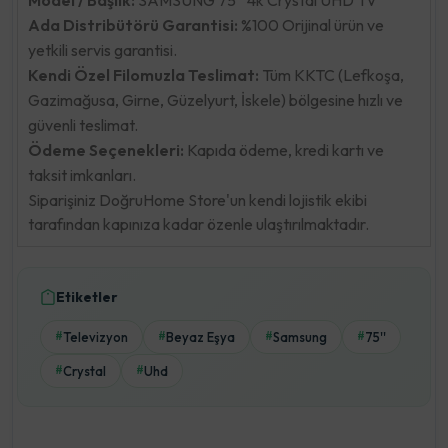
Ada Distribütörü Garantisi:
%100 Orijinal ürün ve
yetkili servis garantisi.
Kendi Özel Filomuzla Teslimat:
Tüm KKTC (Lefkoşa,
Gazimağusa, Girne, Güzelyurt, İskele) bölgesine hızlı ve
güvenli teslimat.
Ödeme Seçenekleri:
Kapıda ödeme, kredi kartı ve
taksit imkanları.
Siparişiniz DoğruHome Store'un kendi lojistik ekibi
tarafından kapınıza kadar özenle ulaştırılmaktadır.
Etiketler
Televizyon
Beyaz Eşya
Samsung
75''
#
#
#
#
Crystal
Uhd
#
#