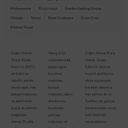
Kitchenware
Йогуртница
Garden Seating Group
Climate
Terms
Steel Cookware
Drum Oven
Kitchen Towel
Doğru Home
Geniş ürün
Doğru Home Store
Store, Kuzey
yelpazemizde
olarak, Kuzey
Kıbrıs'ın (KKTC)
beyaz eşya,
Kıbrıs'ın öncü e-
en köklü ev
kurutma
ticaret platformu
tekstili, perde,
makinesi,
olma vizyonuyla
beyaz eşya, halı,
bulaşık
hareket ediyoruz.
bahçe mobilyası
makinesi, derin
Her zaman en iyi
ve elektronik
dondurucu,
fiyatları, en güncel
küçük ev aletleri
buzdolabı,
kampanyaları ve en
mağazası
çamaşır
hızlı teslimat
olarak 35 yıllık
makinesi ve
seçeneklerini