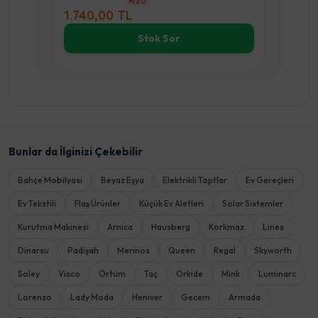
%20
1.740,00 TL
1.2
Stok Sor
Bunlar da İlginizi Çekebilir
Bahçe Mobilyası
Beyaz Eşya
Elektrikli Taşıtlar
Ev Gereçleri
Ev Tekstili
Flaş Ürünler
Küçük Ev Aletleri
Solar Sistemler
Kurutma Makinesi
Arnica
Hausberg
Korkmaz
Lines
Dinarsu
Padişah
Merinos
Queen
Regal
Skyworth
Soley
Visco
Örtüm
Taç
Orkide
Mink
Luminarc
Lorenzo
Lady Moda
Heniver
Gecem
Armada