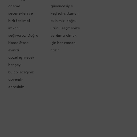
ödeme
güvencesiyle
seçenekleri ve
keşfedin. Uzman
hızlı teslimat
ekibimiz, doğru
imkanı
ürünü seçmenize
sağlıyoruz. Doğru
yardımcı olmak
Home Store,
için her zaman
evinizi
hazır.
güzelleştirecek
her şeyi
bulabileceğiniz
güvenilir
adresiniz.