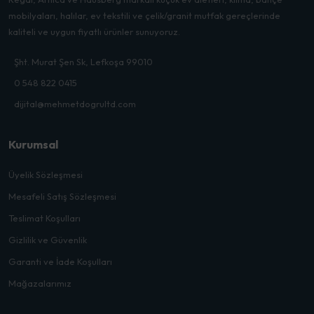
mobilyaları, halılar, ev tekstili ve çelik/granit mutfak gereçlerinde
kaliteli ve uygun fiyatlı ürünler sunuyoruz.
Şht. Murat Şen Sk, Lefkoşa 99010
0 548 822 0415
dijital@mehmetdogrultd.com
Kurumsal
Üyelik Sözleşmesi
Mesafeli Satış Sözleşmesi
Teslimat Koşulları
Gizlilik ve Güvenlik
Garanti ve İade Koşulları
Mağazalarımız