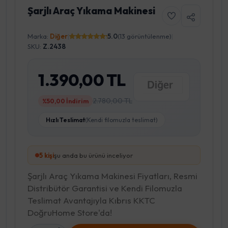
Şarjlı Araç Yıkama Makinesi
Marka:
Diğer
|
5.0
(13 görüntülenme)
|
SKU:
Z.2438
1.390,00 TL
2.780,00 TL
%50,00 İndirim
Hızlı Teslimat
(Kendi filomuzla teslimat)
5
kişi
şu anda bu ürünü inceliyor
Şarjlı Araç Yıkama Makinesi Fiyatları, Resmi
Distribütör Garantisi ve Kendi Filomuzla
Teslimat Avantajıyla Kıbrıs KKTC
DoğruHome Store'da!