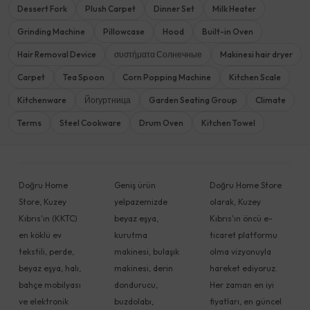
Dessert Fork
Plush Carpet
Dinner Set
Milk Heater
Grinding Machine
Pillowcase
Hood
Built-in Oven
Hair Removal Device
συστήματα Солнечные
Makinesi hair dryer
Carpet
Tea Spoon
Corn Popping Machine
Kitchen Scale
Kitchenware
Йогуртница
Garden Seating Group
Climate
Terms
Steel Cookware
Drum Oven
Kitchen Towel
Doğru Home
Geniş ürün
Doğru Home Store
Store, Kuzey
yelpazemizde
olarak, Kuzey
Kıbrıs'ın (KKTC)
beyaz eşya,
Kıbrıs'ın öncü e-
en köklü ev
kurutma
ticaret platformu
tekstili, perde,
makinesi, bulaşık
olma vizyonuyla
beyaz eşya, halı,
makinesi, derin
hareket ediyoruz.
bahçe mobilyası
dondurucu,
Her zaman en iyi
ve elektronik
buzdolabı,
fiyatları, en güncel