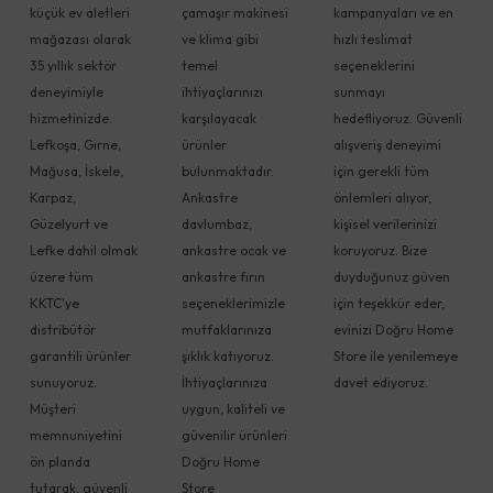
küçük ev aletleri
çamaşır makinesi
kampanyaları ve en
mağazası olarak
ve klima gibi
hızlı teslimat
35 yıllık sektör
temel
seçeneklerini
deneyimiyle
ihtiyaçlarınızı
sunmayı
hizmetinizde.
karşılayacak
hedefliyoruz. Güvenli
Lefkoşa, Girne,
ürünler
alışveriş deneyimi
Mağusa, İskele,
bulunmaktadır.
için gerekli tüm
Karpaz,
Ankastre
önlemleri alıyor,
Güzelyurt ve
davlumbaz,
kişisel verilerinizi
Lefke dahil olmak
ankastre ocak ve
koruyoruz. Bize
üzere tüm
ankastre fırın
duyduğunuz güven
KKTC'ye
seçeneklerimizle
için teşekkür eder,
distribütör
mutfaklarınıza
evinizi Doğru Home
garantili ürünler
şıklık katıyoruz.
Store ile yenilemeye
sunuyoruz.
İhtiyaçlarınıza
davet ediyoruz.
Müşteri
uygun, kaliteli ve
memnuniyetini
güvenilir ürünleri
ön planda
Doğru Home
tutarak, güvenli
Store