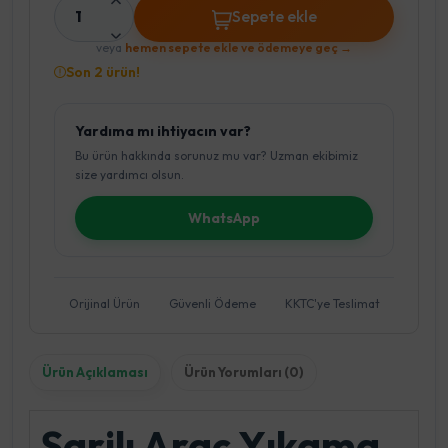
1
Sepete ekle
veya
hemen sepete ekle ve ödemeye geç →
Son 2 ürün!
Yardıma mı ihtiyacın var?
Bu ürün hakkında sorunuz mu var? Uzman ekibimiz
size yardımcı olsun.
WhatsApp
Orijinal Ürün
Güvenli Ödeme
KKTC'ye Teslimat
Ürün Açıklaması
Ürün Yorumları (0)
Şarjlı Araç Yıkama