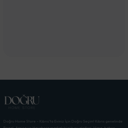
Doğru Home Store – Kıbrıs’ta Eviniz İçin Doğru Seçim! Kıbrıs genelinde
Regal, Arnica ve Hausberg markalı küçük ev aletleri, klima, bahçe