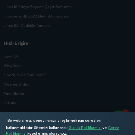
Lines 18 Parça Zeycan Çeyiz Seti Altın
Hausberg HB 2822 Elektrikli Süpürge
Lines 8Lt Düdüklü Tencere
Hızlı Erişim
Kayıt Ol
Giriş Yap
Siparişim Ne Durumda?
Ödeme Bildirimi
Favorilerim
İletişim
1
Bu web sitesi, deneyiminizi iyileştirmek için çerezleri
kullanmaktadır. Sitemizi kullanarak
Gizlilik Politikamızı
ve
Çerez
Politikamızı
kabul etmiş olursunuz.