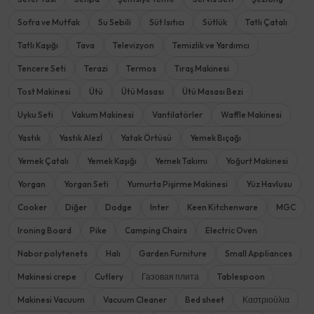
Sofra ve Mutfak
Su Sebili
Süt Isıtıcı
Sütlük
Tatlı Çatalı
Tatlı Kaşığı
Tava
Televizyon
Temizlik ve Yardımcı
Tencere Seti
Terazi
Termos
Tıraş Makinesi
Tost Makinesi
Ütü
Ütü Masası
Ütü Masası Bezi
Uyku Seti
Vakum Makinesi
Vantilatörler
Waffle Makinesi
Yastık
Yastık Alezİ
Yatak Örtüsü
Yemek Bıçağı
Yemek Çatalı
Yemek Kaşığı
Yemek Takımı
Yoğurt Makinesi
Yorgan
Yorgan Seti
Yumurta Pişirme Makinesi
Yüz Havlusu
Cooker
Diğer
Dodge
Inter
Keen Kitchenware
MGC
Ironing Board
Pike
Camping Chairs
Electric Oven
Nabor polytenets
Halı
Garden Furniture
Small Appliances
Makinesi crepe
Cutlery
Газовая плита
Tablespoon
Makinesi Vacuum
Vacuum Cleaner
Bed sheet
Καστριούλια