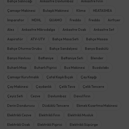
Bahçe Salıncağı
Ankastre Davlumbaz
Ankastre Fırın
Çamaşır Makinesi
Bulaşık Makinesi
Klima
HEATASHEA
İmparator
MDHL
QUAMO
Freddo
Freddo
Airfryer
Alez
Ankastre Mikrodalga
Ankastre Ocak
Ankastre Set
Aspiratör
ATV-UTV
Bahçe Masa Seti
Bahçe Masası
Bahçe Oturma Grubu
Bahçe Sandalyesi
Banyo Baskülü
Banyo Havlusu
Battaniye
Battaniye Seti
Blender
Buharlı Mop
Buharlı Pişirici
Buz Makinesi
Buzdolabı
Çamaşır Kurutmalık
Çatal Kaşık Bıçak
Çay Kaşığı
Çay Makinesi
Çaydanlık
Çelik Tava
Çelik Tencere
Çeyiz Seti
Cezve
Davlumbaz
Davul Fırın
Derin Dondurucu
Düdüklü Tencere
Ekmek Kızartma Makinesi
Elektrikli Cezve
Elektrikli Fırın
Elektrikli Musluk
Elektrikli Ocak
Elektrikli Pişirici
Elektrikli Süpürge