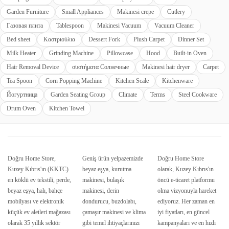
Garden Furniture
Small Appliances
Makinesi crepe
Cutlery
Газовая плита
Tablespoon
Makinesi Vacuum
Vacuum Cleaner
Bed sheet
Καστριούλια
Dessert Fork
Plush Carpet
Dinner Set
Milk Heater
Grinding Machine
Pillowcase
Hood
Built-in Oven
Hair Removal Device
συστήματα Солнечные
Makinesi hair dryer
Carpet
Tea Spoon
Corn Popping Machine
Kitchen Scale
Kitchenware
Йогуртница
Garden Seating Group
Climate
Terms
Steel Cookware
Drum Oven
Kitchen Towel
Doğru Home Store,
Geniş ürün yelpazemizde
Doğru Home Store
Kuzey Kıbrıs'ın (KKTC)
beyaz eşya, kurutma
olarak, Kuzey Kıbrıs'ın
en köklü ev tekstili, perde,
makinesi, bulaşık
öncü e-ticaret platformu
beyaz eşya, halı, bahçe
makinesi, derin
olma vizyonuyla hareket
mobilyası ve elektronik
dondurucu, buzdolabı,
ediyoruz. Her zaman en
küçük ev aletleri mağazası
çamaşır makinesi ve klima
iyi fiyatları, en güncel
olarak 35 yıllık sektör
gibi temel ihtiyaçlarınızı
kampanyaları ve en hızlı