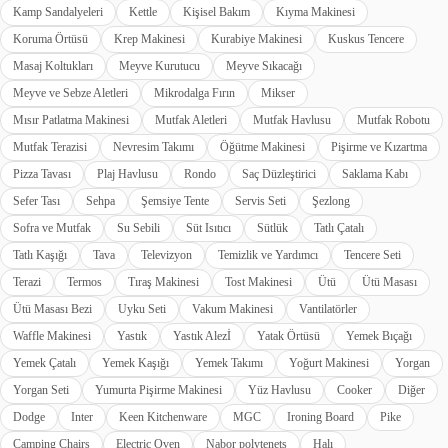
Kamp Sandalyeleri
Kettle
Kişisel Bakım
Kıyma Makinesi
Koruma Örtüsü
Krep Makinesi
Kurabiye Makinesi
Kuskus Tencere
Masaj Koltukları
Meyve Kurutucu
Meyve Sıkacağı
Meyve ve Sebze Aletleri
Mikrodalga Fırın
Mikser
Mısır Patlatma Makinesi
Mutfak Aletleri
Mutfak Havlusu
Mutfak Robotu
Mutfak Terazisi
Nevresim Takımı
Öğütme Makinesi
Pişirme ve Kızartma
Pizza Tavası
Plaj Havlusu
Rondo
Saç Düzleştirici
Saklama Kabı
Sefer Tası
Sehpa
Şemsiye Tente
Servis Seti
Şezlong
Sofra ve Mutfak
Su Sebili
Süt Isıtıcı
Sütlük
Tatlı Çatalı
Tatlı Kaşığı
Tava
Televizyon
Temizlik ve Yardımcı
Tencere Seti
Terazi
Termos
Tıraş Makinesi
Tost Makinesi
Ütü
Ütü Masası
Ütü Masası Bezi
Uyku Seti
Vakum Makinesi
Vantilatörler
Waffle Makinesi
Yastık
Yastık Alezİ
Yatak Örtüsü
Yemek Bıçağı
Yemek Çatalı
Yemek Kaşığı
Yemek Takımı
Yoğurt Makinesi
Yorgan
Yorgan Seti
Yumurta Pişirme Makinesi
Yüz Havlusu
Cooker
Diğer
Dodge
Inter
Keen Kitchenware
MGC
Ironing Board
Pike
Camping Chairs
Electric Oven
Nabor polytenets
Halı