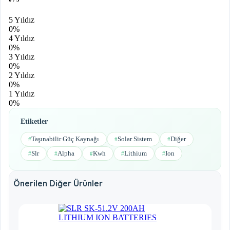
5 Yıldız
0%
4 Yıldız
0%
3 Yıldız
0%
2 Yıldız
0%
1 Yıldız
0%
Etiketler
Taşınabilir Güç Kaynağı
Solar Sistem
Diğer
#
#
#
Slr
Alpha
Kwh
Lithium
Ion
#
#
#
#
#
Önerilen Diğer Ürünler