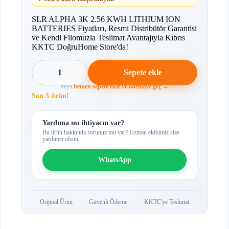
SLR ALPHA 3K 2.56 KWH LITHIUM ION
BATTERIES Fiyatları, Resmi Distribütör Garantisi
ve Kendi Filomuzla Teslimat Avantajıyla Kıbrıs
KKTC DoğruHome Store'da!
1
Sepete ekle
veya
hemen sepete ekle ve ödemeye geç →
Son 5 ürün!
Yardıma mı ihtiyacın var?
Bu ürün hakkında sorunuz mu var? Uzman ekibimiz size
yardımcı olsun.
WhatsApp
Orijinal Ürün
Güvenli Ödeme
KKTC'ye Teslimat