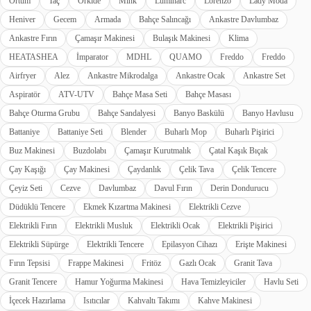
Örtüm
Taç
Orkide
Mink
Luminarc
Lorenzo
Lady Moda
Heniver
Gecem
Armada
Bahçe Salıncağı
Ankastre Davlumbaz
Ankastre Fırın
Çamaşır Makinesi
Bulaşık Makinesi
Klima
HEATASHEA
İmparator
MDHL
QUAMO
Freddo
Freddo
Airfryer
Alez
Ankastre Mikrodalga
Ankastre Ocak
Ankastre Set
Aspiratör
ATV-UTV
Bahçe Masa Seti
Bahçe Masası
Bahçe Oturma Grubu
Bahçe Sandalyesi
Banyo Baskülü
Banyo Havlusu
Battaniye
Battaniye Seti
Blender
Buharlı Mop
Buharlı Pişirici
Buz Makinesi
Buzdolabı
Çamaşır Kurutmalık
Çatal Kaşık Bıçak
Çay Kaşığı
Çay Makinesi
Çaydanlık
Çelik Tava
Çelik Tencere
Çeyiz Seti
Cezve
Davlumbaz
Davul Fırın
Derin Dondurucu
Düdüklü Tencere
Ekmek Kızartma Makinesi
Elektrikli Cezve
Elektrikli Fırın
Elektrikli Musluk
Elektrikli Ocak
Elektrikli Pişirici
Elektrikli Süpürge
Elektrikli Tencere
Epilasyon Cihazı
Erişte Makinesi
Fırın Tepsisi
Frappe Makinesi
Fritöz
Gazlı Ocak
Granit Tava
Granit Tencere
Hamur Yoğurma Makinesi
Hava Temizleyiciler
Havlu Seti
İçecek Hazırlama
Isıtıcılar
Kahvaltı Takımı
Kahve Makinesi