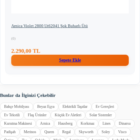
Arnica Violet 2800 Ut62041 Şok Buharlı Ütü
(0)
2.290,00 TL
Sepete Ekle
Bunlar da İlginizi Çekebilir
Bahçe Mobilyası
Beyaz Eşya
Elektrikli Taşıtlar
Ev Gereçleri
Ev Tekstili
Flaş Ürünler
Küçük Ev Aletleri
Solar Sistemler
Kurutma Makinesi
Arnica
Hausberg
Korkmaz
Lines
Dinarsu
Padişah
Merinos
Queen
Regal
Skyworth
Soley
Visco