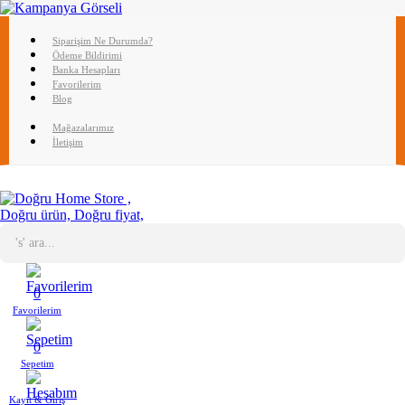
Siparişim Ne Durumda?
Ödeme Bildirimi
Banka Hesapları
Favorilerim
Blog
Mağazalarımız
İletişim
0
Favorilerim
0
Sepetim
Kayıt & Giriş