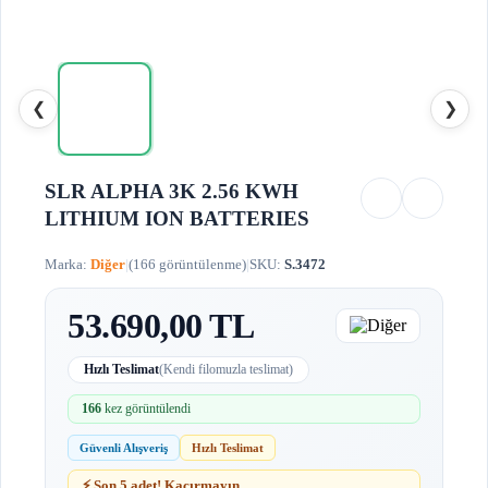
❮
❯
SLR ALPHA 3K 2.56 KWH
LITHIUM ION BATTERIES
Marka:
Diğer
|
(166 görüntülenme)
|
SKU:
S.3472
53.690,00 TL
Hızlı Teslimat
(Kendi filomuzla teslimat)
166
kez görüntülendi
Güvenli Alışveriş
Hızlı Teslimat
⚡ Son 5 adet! Kaçırmayın.