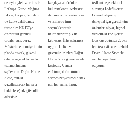
deneyimiyle hizmetinizde.
karşılayacak ürünler
teslimat seçeneklerini
Lefkoşa, Girne, Mağusa,
bulunmaktadır. Ankastre
sunmayı hedefliyoruz.
İskele, Karpaz, Güzelyurt
davlumbaz, ankastre ocak
Güvenli alışveriş
ve Lefke dahil olmak
ve ankastre fırın
deneyimi için gerekli tüm
üzere tüm KKTC'ye
seçeneklerimizle
önlemleri alıyor, kişisel
distribütör garantili
mutfaklarınıza şıklık
verilerinizi koruyoruz.
ürünler sunuyoruz.
katıyoruz. İhtiyaçlarınıza
Bize duyduğunuz güven
Müşteri memnuniyetini ön
uygun, kaliteli ve
için teşekkür eder, evinizi
planda tutarak, güvenli
güvenilir ürünleri Doğru
Doğru Home Store ile
ödeme seçenekleri ve hızlı
Home Store güvencesiyle
yenilemeye davet
teslimat imkanı
keşfedin. Uzman
ediyoruz.
sağlıyoruz. Doğru Home
ekibimiz, doğru ürünü
Store, evinizi
seçmenize yardımcı olmak
güzelleştirecek her şeyi
için her zaman hazır.
bulabileceğiniz güvenilir
adresiniz.