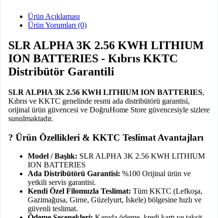
Ürün Açıklaması
Ürün Yorumları (0)
SLR ALPHA 3K 2.56 KWH LITHIUM
ION BATTERIES - Kıbrıs KKTC
Distribütör Garantili
SLR ALPHA 3K 2.56 KWH LITHIUM ION BATTERIES
,
Kıbrıs ve KKTC genelinde resmi ada distribütörü garantisi,
orijinal ürün güvencesi ve DoğruHome Store güvencesiyle sizlere
sunulmaktadır.
? Ürün Özellikleri & KKTC Teslimat Avantajları
Model / Başlık:
SLR ALPHA 3K 2.56 KWH LITHIUM
ION BATTERIES
Ada Distribütörü Garantisi:
%100 Orijinal ürün ve
yetkili servis garantisi.
Kendi Özel Filomuzla Teslimat:
Tüm KKTC (Lefkoşa,
Gazimağusa, Girne, Güzelyurt, İskele) bölgesine hızlı ve
güvenli teslimat.
Ödeme Seçenekleri:
Kapıda ödeme, kredi kartı ve taksit