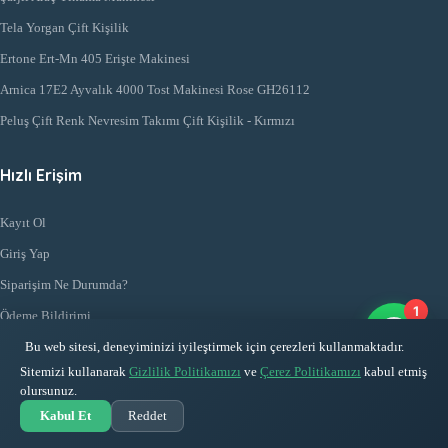
Tela Yorgan Çift Kişilik
Ertone Ert-Mn 405 Erişte Makinesi
Arnica 17E2 Ayvalık 4000 Tost Makinesi Rose GH26112
Peluş Çift Renk Nevresim Takımı Çift Kişilik - Kırmızı
Hızlı Erişim
Kayıt Ol
Giriş Yap
Siparişim Ne Durumda?
1
Ödeme Bildirimi
Favorilerim
Bu web sitesi, deneyiminizi iyileştirmek için çerezleri kullanmaktadır.
Sitemizi kullanarak
Gizlilik Politikamızı
ve
Çerez Politikamızı
kabul etmiş
İletişim
olursunuz.
Kabul Et
Reddet