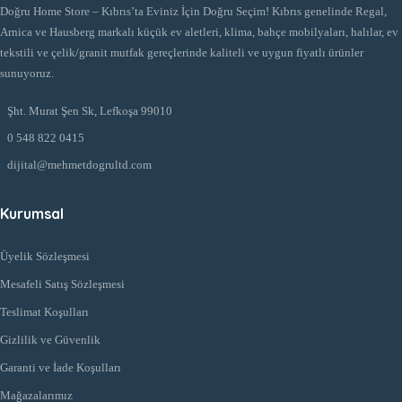
Doğru Home Store – Kıbrıs’ta Eviniz İçin Doğru Seçim! Kıbrıs genelinde Regal,
Arnica ve Hausberg markalı küçük ev aletleri, klima, bahçe mobilyaları, halılar, ev
tekstili ve çelik/granit mutfak gereçlerinde kaliteli ve uygun fiyatlı ürünler
sunuyoruz.
Şht. Murat Şen Sk, Lefkoşa 99010
0 548 822 0415
dijital@mehmetdogrultd.com
Kurumsal
Üyelik Sözleşmesi
Mesafeli Satış Sözleşmesi
Teslimat Koşulları
Gizlilik ve Güvenlik
Garanti ve İade Koşulları
Mağazalarımız