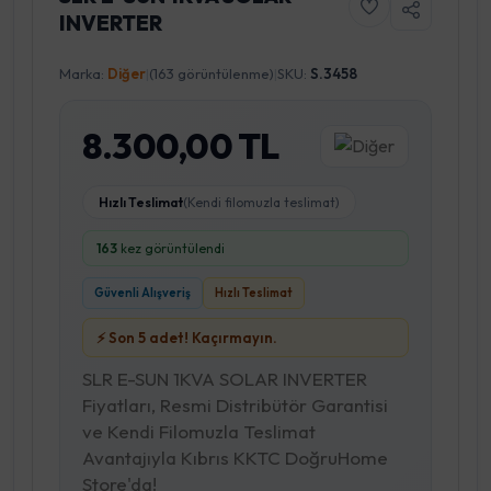
INVERTER
Marka:
Diğer
|
(163 görüntülenme)
|
SKU:
S.3458
8.300,00 TL
Hızlı Teslimat
(Kendi filomuzla teslimat)
163
kez görüntülendi
Güvenli Alışveriş
Hızlı Teslimat
⚡ Son 5 adet! Kaçırmayın.
SLR E-SUN 1KVA SOLAR INVERTER
Fiyatları, Resmi Distribütör Garantisi
ve Kendi Filomuzla Teslimat
Avantajıyla Kıbrıs KKTC DoğruHome
Store'da!