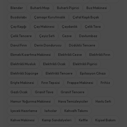
Blender
Buharlı Mop
Buharlı Pişirici
Buz Makinesi
Buzdolabı
Çamaşır Kurutmalık
Çatal Kaşık Bıçak
Çay Kaşığı
Çay Makinesi
Çaydanlık
Çelik Tava
Çelik Tencere
Çeyiz Seti
Cezve
Davlumbaz
Davul Fırın
Derin Dondurucu
Düdüklü Tencere
Ekmek Kızartma Makinesi
Elektrikli Cezve
Elektrikli Fırın
Elektrikli Musluk
Elektrikli Ocak
Elektrikli Pişirici
Elektrikli Süpürge
Elektrikli Tencere
Epilasyon Cihazı
Erişte Makinesi
Fırın Tepsisi
Frappe Makinesi
Fritöz
Gazlı Ocak
Granit Tava
Granit Tencere
Hamur Yoğurma Makinesi
Hava Temizleyiciler
Havlu Seti
İçecek Hazırlama
Isıtıcılar
Kahvaltı Takımı
Kahve Makinesi
Kamp Sandalyeleri
Kettle
Kişisel Bakım