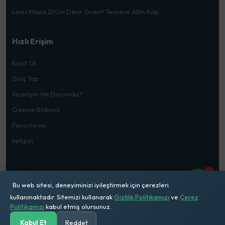
Lines Maya 22Cm Derin Granit Tencere Altın Kulp
Hızlı Erişim
Kayıt Ol
Giriş Yap
Siparişim Ne Durumda?
Ödeme Bildirimi
Favorilerim
İletişim
1
Bu web sitesi, deneyiminizi iyileştirmek için çerezleri
kullanmaktadır. Sitemizi kullanarak
Gizlilik Politikamızı
ve
Çerez
© 2026
Mehmet Doğru Ticaret
. Tüm Hakları Saklıdır
Politikamızı
kabul etmiş olursunuz.
Kabul Et
Reddet