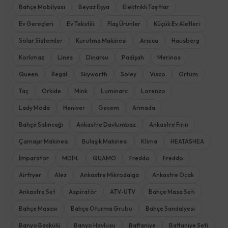
Bahçe Mobilyası
Beyaz Eşya
Elektrikli Taşıtlar
Ev Gereçleri
Ev Tekstili
Flaş Ürünler
Küçük Ev Aletleri
Solar Sistemler
Kurutma Makinesi
Arnica
Hausberg
Korkmaz
Lines
Dinarsu
Padişah
Merinos
Queen
Regal
Skyworth
Soley
Visco
Örtüm
Taç
Orkide
Mink
Luminarc
Lorenzo
Lady Moda
Heniver
Gecem
Armada
Bahçe Salıncağı
Ankastre Davlumbaz
Ankastre Fırın
Çamaşır Makinesi
Bulaşık Makinesi
Klima
HEATASHEA
İmparator
MDHL
QUAMO
Freddo
Freddo
Airfryer
Alez
Ankastre Mikrodalga
Ankastre Ocak
Ankastre Set
Aspiratör
ATV-UTV
Bahçe Masa Seti
Bahçe Masası
Bahçe Oturma Grubu
Bahçe Sandalyesi
Banyo Baskülü
Banyo Havlusu
Battaniye
Battaniye Seti