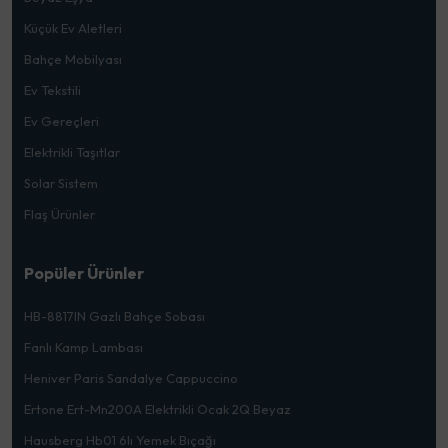
Küçük Ev Aletleri
Bahçe Mobilyası
Ev Tekstili
Ev Gereçleri
Elektrikli Taşıtlar
Solar Sistem
Flaş Ürünler
Popüler Ürünler
HB-8817IN Gazlı Bahçe Sobası
Fanlı Kamp Lambası
Heniver Paris Sandalye Cappuccino
Ertone Ert-Mn200A Elektrikli Ocak 2Q Beyaz
Hausberg Hb01 6lı Yemek Bıçağı