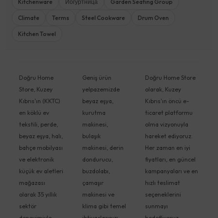
Kitchenware
Йогуртница
Garden Seating Group
Climate
Terms
Steel Cookware
Drum Oven
Kitchen Towel
Doğru Home
Geniş ürün
Doğru Home Store
Store, Kuzey
yelpazemizde
olarak, Kuzey
Kıbrıs'ın (KKTC)
beyaz eşya,
Kıbrıs'ın öncü e-
en köklü ev
kurutma
ticaret platformu
tekstili, perde,
makinesi,
olma vizyonuyla
beyaz eşya, halı,
bulaşık
hareket ediyoruz.
bahçe mobilyası
makinesi, derin
Her zaman en iyi
ve elektronik
dondurucu,
fiyatları, en güncel
küçük ev aletleri
buzdolabı,
kampanyaları ve en
mağazası
çamaşır
hızlı teslimat
olarak 35 yıllık
makinesi ve
seçeneklerini
sektör
klima gibi temel
sunmayı
deneyimiyle
ihtiyaçlarınızı
hedefliyoruz.