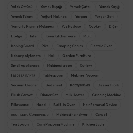
Yatak Örtüsü
Yemek Bıçağı
Yemek Çatalı
Yemek Kaşığı
Yemek Takımı
Yoğurt Makinesi
Yorgan
Yorgan Seti
Yumurta Pişirme Makinesi
Yüz Havlusu
Cooker
Diğer
Dodge
Inter
Keen Kitchenware
MGC
Ironing Board
Pike
Camping Chairs
Electric Oven
Nabor polytenets
Halı
Garden Furniture
Small Appliances
Makinesi crepe
Cutlery
Газовая плита
Tablespoon
Makinesi Vacuum
Vacuum Cleaner
Bed sheet
Καστριούλια
Dessert Fork
Plush Carpet
Dinner Set
Milk Heater
Grinding Machine
Pillowcase
Hood
Built-in Oven
Hair Removal Device
συστήματα Солнечные
Makinesi hair dryer
Carpet
Tea Spoon
Corn Popping Machine
Kitchen Scale