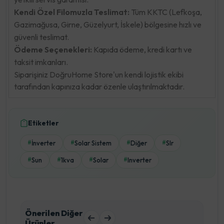
Kendi Özel Filomuzla Teslimat:
Tüm KKTC (Lefkoşa,
Gazimağusa, Girne, Güzelyurt, İskele) bölgesine hızlı ve
güvenli teslimat.
Ödeme Seçenekleri:
Kapıda ödeme, kredi kartı ve
taksit imkanları.
Siparişiniz DoğruHome Store'un kendi lojistik ekibi
tarafından kapınıza kadar özenle ulaştırılmaktadır.
Etiketler
İnverter
Solar Sistem
Diğer
Slr
#
#
#
#
Sun
1kva
Solar
Inverter
#
#
#
#
Önerilen Diğer
Ürünler