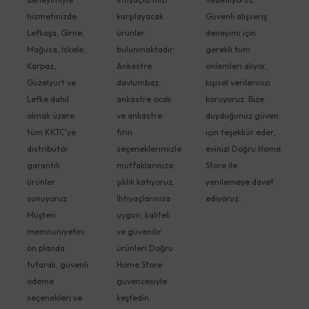
hizmetinizde.
karşılayacak
Güvenli alışveriş
Lefkoşa, Girne,
ürünler
deneyimi için
Mağusa, İskele,
bulunmaktadır.
gerekli tüm
Karpaz,
Ankastre
önlemleri alıyor,
Güzelyurt ve
davlumbaz,
kişisel verilerinizi
Lefke dahil
ankastre ocak
koruyoruz. Bize
olmak üzere
ve ankastre
duyduğunuz güven
tüm KKTC'ye
fırın
için teşekkür eder,
distribütör
seçeneklerimizle
evinizi Doğru Home
garantili
mutfaklarınıza
Store ile
ürünler
şıklık katıyoruz.
yenilemeye davet
sunuyoruz.
İhtiyaçlarınıza
ediyoruz.
Müşteri
uygun, kaliteli
memnuniyetini
ve güvenilir
ön planda
ürünleri Doğru
tutarak, güvenli
Home Store
ödeme
güvencesiyle
seçenekleri ve
keşfedin.