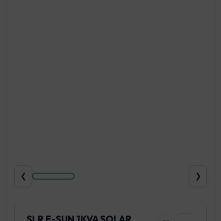
❮
❯
SLR E-SUN 1KVA SOLAR