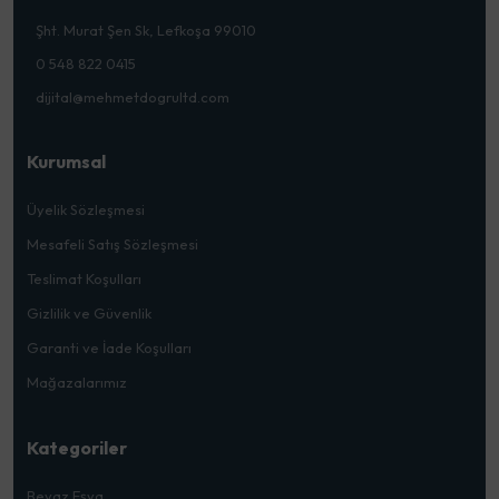
Şht. Murat Şen Sk, Lefkoşa 99010
0 548 822 0415
dijital@mehmetdogrultd.com
Kurumsal
Üyelik Sözleşmesi
Mesafeli Satış Sözleşmesi
Teslimat Koşulları
Gizlilik ve Güvenlik
Garanti ve İade Koşulları
Mağazalarımız
Kategoriler
Beyaz Eşya