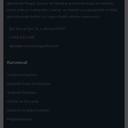
genelinde Regal, Arnica ve Hausberg markalı küçük ev aletleri,
klima, bahçe mobilyaları, halılar, ev tekstili ve çelik/granit mutfak
gereçlerinde kaliteli ve uygun fiyatlı ürünler sunuyoruz.
Şht. Murat Şen Sk, Lefkoşa 99010
0 548 822 0415
dijital@mehmetdogrultd.com
Kurumsal
Üyelik Sözleşmesi
Mesafeli Satış Sözleşmesi
Teslimat Koşulları
Gizlilik ve Güvenlik
Garanti ve İade Koşulları
Mağazalarımız