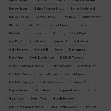
Ankastre Set
Aspiratör
ATV-UTV
Bahçe Masa Seti
Bahçe Masası
Bahçe Oturma Grubu
Bahçe Sandalyesi
Banyo Baskülü
Banyo Havlusu
Battaniye
Battaniye Seti
Blender
Buharlı Mop
Buharlı Pişirici
Buz Makinesi
Buzdolabı
Çamaşır Kurutmalık
Çatal Kaşık Bıçak
Çay Kaşığı
Çay Makinesi
Çaydanlık
Çelik Tava
Çelik Tencere
Çeyiz Seti
Cezve
Davlumbaz
Davul Fırın
Derin Dondurucu
Düdüklü Tencere
Ekmek Kızartma Makinesi
Elektrikli Cezve
Elektrikli Fırın
Elektrikli Musluk
Elektrikli Ocak
Elektrikli Pişirici
Elektrikli Süpürge
Elektrikli Tencere
Epilasyon Cihazı
Erişte Makinesi
Fırın Tepsisi
Frappe Makinesi
Fritöz
Gazlı Ocak
Granit Tava
Granit Tencere
Hamur Yoğurma Makinesi
Hava Temizleyiciler
Havlu Seti