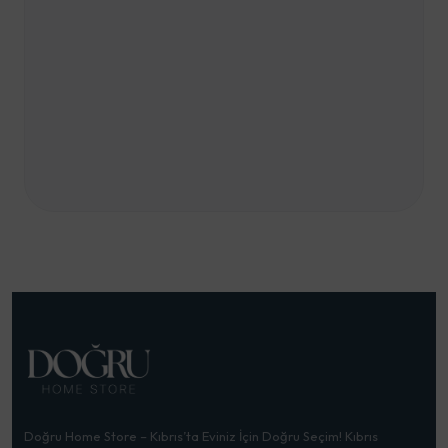
Doğru Home Store – Kıbrıs’ta Eviniz İçin Doğru Seçim! Kıbrıs