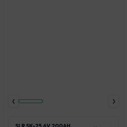
❮
❯
SLR SK-25.6V 200AH