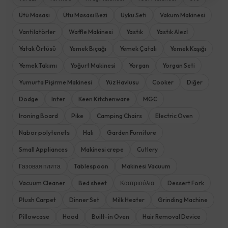
Ütü Masası
Ütü Masası Bezi
Uyku Seti
Vakum Makinesi
Vantilatörler
Waffle Makinesi
Yastık
Yastık Alezİ
Yatak Örtüsü
Yemek Bıçağı
Yemek Çatalı
Yemek Kaşığı
Yemek Takımı
Yoğurt Makinesi
Yorgan
Yorgan Seti
Yumurta Pişirme Makinesi
Yüz Havlusu
Cooker
Diğer
Dodge
Inter
Keen Kitchenware
MGC
Ironing Board
Pike
Camping Chairs
Electric Oven
Nabor polytenets
Halı
Garden Furniture
Small Appliances
Makinesi crepe
Cutlery
Газовая плита
Tablespoon
Makinesi Vacuum
Vacuum Cleaner
Bed sheet
Καστριούλια
Dessert Fork
Plush Carpet
Dinner Set
Milk Heater
Grinding Machine
Pillowcase
Hood
Built-in Oven
Hair Removal Device