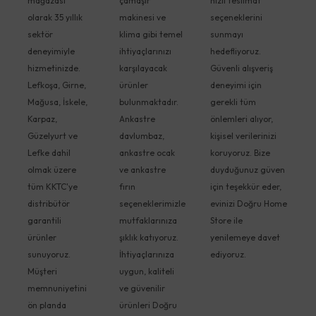
mağazası
çamaşır
hızlı teslimat
olarak 35 yıllık
makinesi ve
seçeneklerini
sektör
klima gibi temel
sunmayı
deneyimiyle
ihtiyaçlarınızı
hedefliyoruz.
hizmetinizde.
karşılayacak
Güvenli alışveriş
Lefkoşa, Girne,
ürünler
deneyimi için
Mağusa, İskele,
bulunmaktadır.
gerekli tüm
Karpaz,
Ankastre
önlemleri alıyor,
Güzelyurt ve
davlumbaz,
kişisel verilerinizi
Lefke dahil
ankastre ocak
koruyoruz. Bize
olmak üzere
ve ankastre
duyduğunuz güven
tüm KKTC'ye
fırın
için teşekkür eder,
distribütör
seçeneklerimizle
evinizi Doğru Home
garantili
mutfaklarınıza
Store ile
ürünler
şıklık katıyoruz.
yenilemeye davet
sunuyoruz.
İhtiyaçlarınıza
ediyoruz.
Müşteri
uygun, kaliteli
memnuniyetini
ve güvenilir
ön planda
ürünleri Doğru