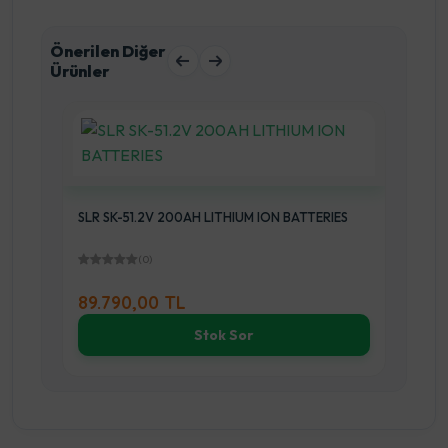
Önerilen Diğer
Ürünler
SLR SK-51.2V 200AH LITHIUM ION BATTERIES
SLR
(0)
89.790,00 TL
48
Stok Sor