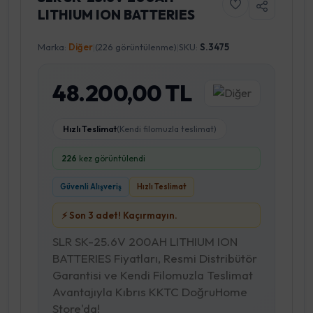
LITHIUM ION BATTERIES
Marka:
Diğer
|
(226 görüntülenme)
|
SKU:
S.3475
48.200,00 TL
Hızlı Teslimat
(Kendi filomuzla teslimat)
226
kez görüntülendi
Güvenli Alışveriş
Hızlı Teslimat
⚡ Son 3 adet! Kaçırmayın.
SLR SK-25.6V 200AH LITHIUM ION
BATTERIES Fiyatları, Resmi Distribütör
Garantisi ve Kendi Filomuzla Teslimat
Avantajıyla Kıbrıs KKTC DoğruHome
Store'da!