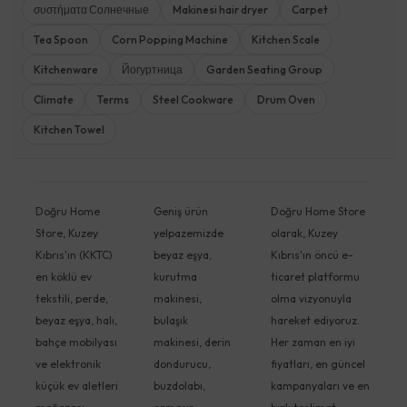
συστήματα Солнечные
Makinesi hair dryer
Carpet
Tea Spoon
Corn Popping Machine
Kitchen Scale
Kitchenware
Йогуртница
Garden Seating Group
Climate
Terms
Steel Cookware
Drum Oven
Kitchen Towel
Doğru Home
Geniş ürün
Doğru Home Store
Store, Kuzey
yelpazemizde
olarak, Kuzey
Kıbrıs'ın (KKTC)
beyaz eşya,
Kıbrıs'ın öncü e-
en köklü ev
kurutma
ticaret platformu
tekstili, perde,
makinesi,
olma vizyonuyla
beyaz eşya, halı,
bulaşık
hareket ediyoruz.
bahçe mobilyası
makinesi, derin
Her zaman en iyi
ve elektronik
dondurucu,
fiyatları, en güncel
küçük ev aletleri
buzdolabı,
kampanyaları ve en