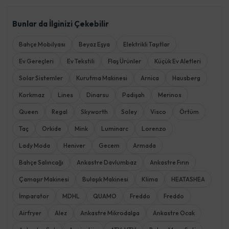
Bunlar da İlginizi Çekebilir
Bahçe Mobilyası
Beyaz Eşya
Elektrikli Taşıtlar
Ev Gereçleri
Ev Tekstili
Flaş Ürünler
Küçük Ev Aletleri
Solar Sistemler
Kurutma Makinesi
Arnica
Hausberg
Korkmaz
Lines
Dinarsu
Padişah
Merinos
Queen
Regal
Skyworth
Soley
Visco
Örtüm
Taç
Orkide
Mink
Luminarc
Lorenzo
Lady Moda
Heniver
Gecem
Armada
Bahçe Salıncağı
Ankastre Davlumbaz
Ankastre Fırın
Çamaşır Makinesi
Bulaşık Makinesi
Klima
HEATASHEA
İmparator
MDHL
QUAMO
Freddo
Freddo
Airfryer
Alez
Ankastre Mikrodalga
Ankastre Ocak