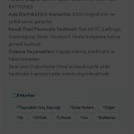
BATTERIES
Ada Distribütörü Garantisi:
%100 Orijinal ürün ve
yetkili servis garantisi.
Kendi Özel Filomuzla Teslimat:
Tüm KKTC (Lefkoşa,
Gazimağusa, Girne, Güzelyurt, İskele) bölgesine hızlı ve
güvenli teslimat.
Ödeme Seçenekleri:
Kapıda ödeme, kredi kartı ve
taksit imkanları.
Siparişiniz DoğruHome Store'un kendi lojistik ekibi
tarafından kapınıza kadar özenle ulaştırılmaktadır.
Etiketler
Taşınabilir Güç Kaynağı
Solar Sistem
Diğer
#
#
#
Slr
200ah
Lithium
Ion
Batteries
#
#
#
#
#