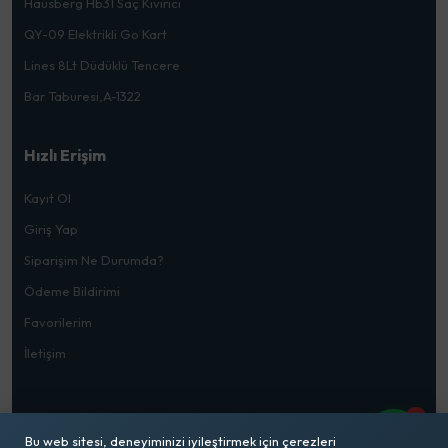
Hausberg Hb31 Saç Kıvırıcı
QY-09 Elektrikli Go Kart
Lines 8Lt Düdüklü Tencere
Bar Taburesi,A-1322
Hızlı Erişim
Kayıt Ol
Giriş Yap
Siparişim Ne Durumda?
Ödeme Bildirimi
Favorilerim
İletişim
1
Bu web sitesi, deneyiminizi iyileştirmek için çerezleri