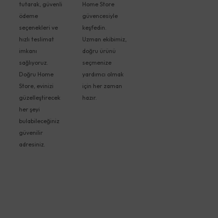
tutarak, güvenli
Home Store
ödeme
güvencesiyle
seçenekleri ve
keşfedin.
hızlı teslimat
Uzman ekibimiz,
imkanı
doğru ürünü
sağlıyoruz.
seçmenize
Doğru Home
yardımcı olmak
Store, evinizi
için her zaman
güzelleştirecek
hazır.
her şeyi
bulabileceğiniz
güvenilir
adresiniz.