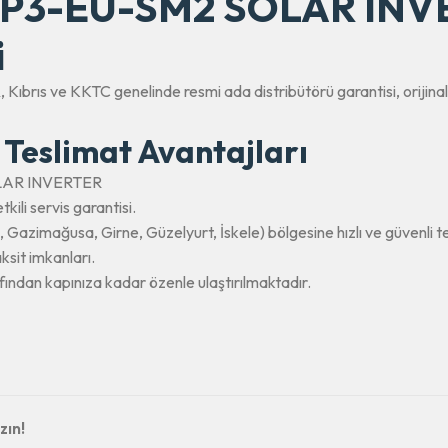
P3-EU-SM2 SOLAR INVER
i
R
, Kıbrıs ve KKTC genelinde resmi ada distribütörü garantisi, orij
 Teslimat Avantajları
LAR INVERTER
kili servis garantisi.
azimağusa, Girne, Güzelyurt, İskele) bölgesine hızlı ve güvenli te
ksit imkanları.
fından kapınıza kadar özenle ulaştırılmaktadır.
zın!