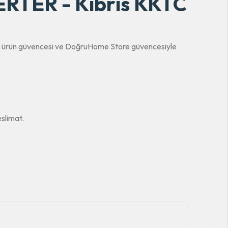
TER - Kıbrıs KKTC
inal ürün güvencesi ve DoğruHome Store güvencesiyle
slimat.