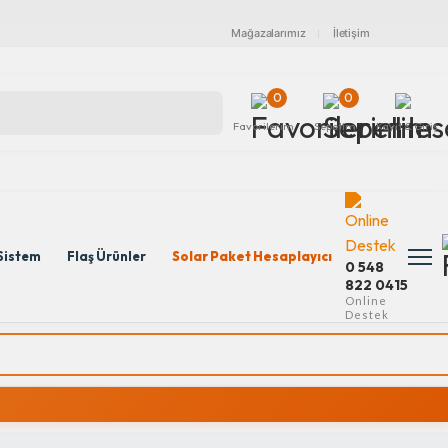
Mağazalarımız
İletişim
0
0
Favorilerim
Sepetim
Kayıt & Giriş
Sistem
Flaş Ürünler
Solar Paket Hesaplayıcı
0 548
822 0415
Online
Destek