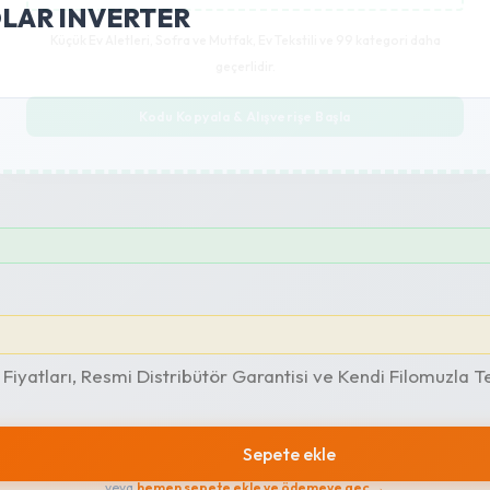
OLAR INVERTER
Küçük Ev Aletleri, Sofra ve Mutfak, Ev Tekstili ve 99 kategori daha
geçerlidir.
Kodu Kopyala & Alışverişe Başla
tları, Resmi Distribütör Garantisi ve Kendi Filomuzla T
Sepete ekle
veya
hemen sepete ekle ve ödemeye geç →