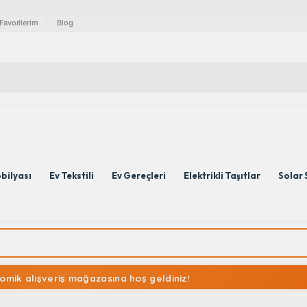
Favorilerim
Blog
bilyası
Ev Tekstili
Ev Gereçleri
Elektrikli Taşıtlar
Solar 
omik alışveriş mağazasına hoş geldiniz!
omik alışveriş mağazasına hoş geldiniz!