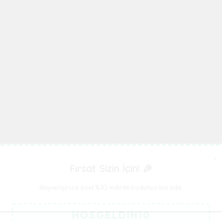
×
Fırsat Sizin İçin! 🎉
Alışverişinize özel %10 indirim kodunuz burada.
HOSGELDIN10