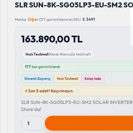
SLR SUN-8K-SG05LP3-EU-SM2 S
Marka:
Diğer
|
(177 görüntülenme)
|
SKU:
S.3491
163.890,00 TL
Hızlı Teslimat
(Kendi filomuzla teslimat)
177
kez görüntülendi
Güvenli Alışveriş
Hızlı Teslimat
Kolay İade
⚡ Son 5 adet! Kaçırmayın.
SLR SUN-8K-SG05LP3-EU-SM2 SOLAR INVERTER Fiya
Store'da!
1