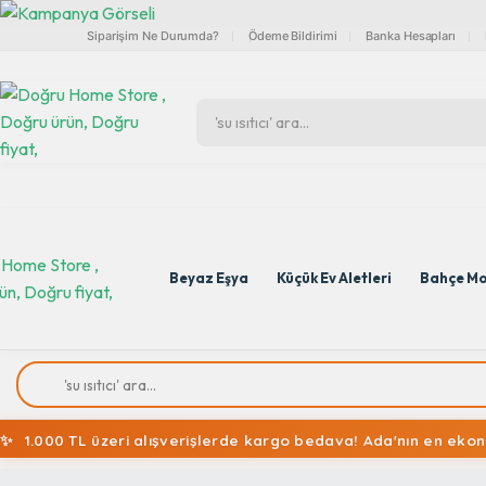
Siparişim Ne Durumda?
Ödeme Bildirimi
Banka Hesapları
Beyaz Eşya
Küçük Ev Aletleri
Bahçe Mo
✨
1.000 TL üzeri alışverişlerde kargo bedava! Ada'nın en ekon
✨
1.000 TL üzeri alışverişlerde kargo bedava! Ada'nın en ekon