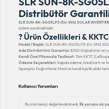
SLR SUN-8K-SG05L
Distribütör Garantil
SLR SUN-8K-SG05LP3-EU-SM2 SOLAR INVERTE
sizlere sunulmaktadır.
? Ürün Özellikleri & KKTC
Model / Başlık:
SLR SUN-8K-SG05LP3-EU-SM2 SO
Ada Distribütörü Garantisi:
%100 Orijinal ürün ve yet
Kendi Özel Filomuzla Teslimat:
Tüm KKTC (Lefkoşa, G
Ödeme Seçenekleri:
Kapıda ödeme, kredi kartı ve ta
Siparişiniz DoğruHome Store'un kendi lojistik ekibi tara
Kullanıcı Yorumları
Bu ürün henüz değerlendirilmedi.
İlk yorumu siz ya