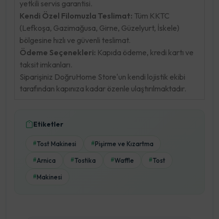
yetkili servis garantisi.
Kendi Özel Filomuzla Teslimat:
Tüm KKTC
(Lefkoşa, Gazimağusa, Girne, Güzelyurt, İskele)
bölgesine hızlı ve güvenli teslimat.
Ödeme Seçenekleri:
Kapıda ödeme, kredi kartı ve
taksit imkanları.
Siparişiniz DoğruHome Store'un kendi lojistik ekibi
tarafından kapınıza kadar özenle ulaştırılmaktadır.
Etiketler
Tost Makinesi
Pişirme ve Kızartma
#
#
Arnica
Tostika
Waffle
Tost
#
#
#
#
Makinesi
#