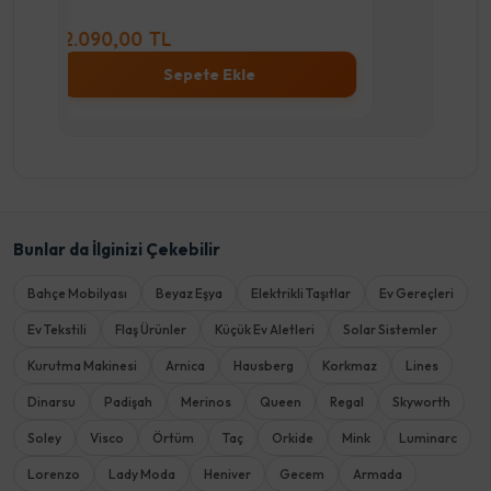
5.290,00 TL
3.8
Sepete Ekle
Bunlar da İlginizi Çekebilir
Bahçe Mobilyası
Beyaz Eşya
Elektrikli Taşıtlar
Ev Gereçleri
Ev Tekstili
Flaş Ürünler
Küçük Ev Aletleri
Solar Sistemler
Kurutma Makinesi
Arnica
Hausberg
Korkmaz
Lines
Dinarsu
Padişah
Merinos
Queen
Regal
Skyworth
Soley
Visco
Örtüm
Taç
Orkide
Mink
Luminarc
Lorenzo
Lady Moda
Heniver
Gecem
Armada