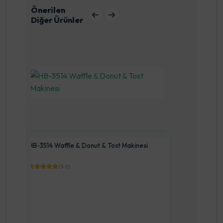
Önerilen
Diğer Ürünler
Arnic
si
Arnica 17E8 Diamond Tost Makinesi Mor
Rose
Gh26253
(5.0)