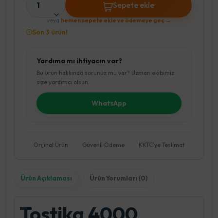
1
Sepete ekle
veya
hemen sepete ekle ve ödemeye geç →
Son 3 ürün!
Yardıma mı ihtiyacın var?
Bu ürün hakkında sorunuz mu var? Uzman ekibimiz
size yardımcı olsun.
WhatsApp
Orijinal Ürün
Güvenli Ödeme
KKTC'ye Teslimat
Ürün Açıklaması
Ürün Yorumları (0)
Tostika 4000