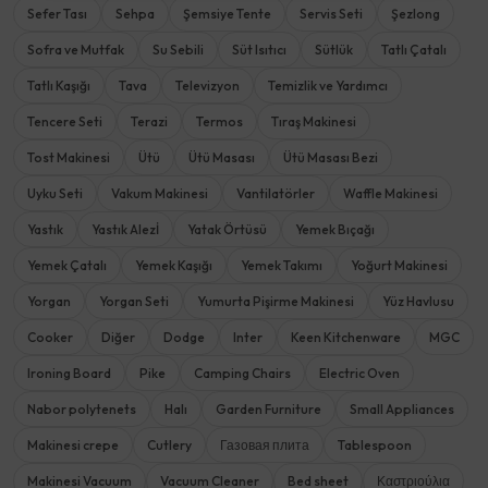
Sefer Tası
Sehpa
Şemsiye Tente
Servis Seti
Şezlong
Sofra ve Mutfak
Su Sebili
Süt Isıtıcı
Sütlük
Tatlı Çatalı
Tatlı Kaşığı
Tava
Televizyon
Temizlik ve Yardımcı
Tencere Seti
Terazi
Termos
Tıraş Makinesi
Tost Makinesi
Ütü
Ütü Masası
Ütü Masası Bezi
Uyku Seti
Vakum Makinesi
Vantilatörler
Waffle Makinesi
Yastık
Yastık Alezİ
Yatak Örtüsü
Yemek Bıçağı
Yemek Çatalı
Yemek Kaşığı
Yemek Takımı
Yoğurt Makinesi
Yorgan
Yorgan Seti
Yumurta Pişirme Makinesi
Yüz Havlusu
Cooker
Diğer
Dodge
Inter
Keen Kitchenware
MGC
Ironing Board
Pike
Camping Chairs
Electric Oven
Nabor polytenets
Halı
Garden Furniture
Small Appliances
Makinesi crepe
Cutlery
Газовая плита
Tablespoon
Makinesi Vacuum
Vacuum Cleaner
Bed sheet
Καστριούλια