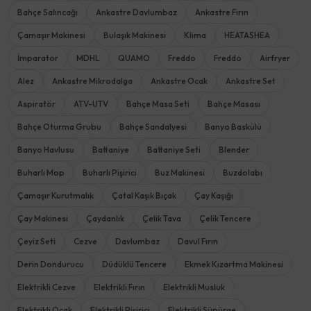
Bahçe Salıncağı
Ankastre Davlumbaz
Ankastre Fırın
Çamaşır Makinesi
Bulaşık Makinesi
Klima
HEATASHEA
İmparator
MDHL
QUAMO
Freddo
Freddo
Airfryer
Alez
Ankastre Mikrodalga
Ankastre Ocak
Ankastre Set
Aspiratör
ATV-UTV
Bahçe Masa Seti
Bahçe Masası
Bahçe Oturma Grubu
Bahçe Sandalyesi
Banyo Baskülü
Banyo Havlusu
Battaniye
Battaniye Seti
Blender
Buharlı Mop
Buharlı Pişirici
Buz Makinesi
Buzdolabı
Çamaşır Kurutmalık
Çatal Kaşık Bıçak
Çay Kaşığı
Çay Makinesi
Çaydanlık
Çelik Tava
Çelik Tencere
Çeyiz Seti
Cezve
Davlumbaz
Davul Fırın
Derin Dondurucu
Düdüklü Tencere
Ekmek Kızartma Makinesi
Elektrikli Cezve
Elektrikli Fırın
Elektrikli Musluk
Elektrikli Ocak
Elektrikli Pişirici
Elektrikli Süpürge