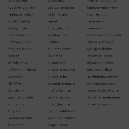
ve elektronik
buzdolabı,
fiyatları, en güncel
küçük ev aletleri
çamaşır makinesi
kampanyaları ve en
mağazası olarak
ve klima gibi
hızlı teslimat
35 yıllık sektör
temel
seçeneklerini
deneyimiyle
ihtiyaçlarınızı
sunmayı
hizmetinizde.
karşılayacak
hedefliyoruz. Güvenli
Lefkoşa, Girne,
ürünler
alışveriş deneyimi
Mağusa, İskele,
bulunmaktadır.
için gerekli tüm
Karpaz,
Ankastre
önlemleri alıyor,
Güzelyurt ve
davlumbaz,
kişisel verilerinizi
Lefke dahil olmak
ankastre ocak ve
koruyoruz. Bize
üzere tüm
ankastre fırın
duyduğunuz güven
KKTC'ye
seçeneklerimizle
için teşekkür eder,
distribütör
mutfaklarınıza
evinizi Doğru Home
garantili ürünler
şıklık katıyoruz.
Store ile yenilemeye
sunuyoruz.
İhtiyaçlarınıza
davet ediyoruz.
Müşteri
uygun, kaliteli ve
memnuniyetini
güvenilir ürünleri
ön planda
Doğru Home