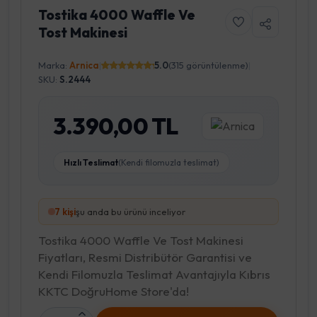
Tostika 4000 Waffle Ve
Tost Makinesi
Marka:
Arnica
|
5.0
(315 görüntülenme)
|
SKU:
S.2444
3.390,00 TL
Hızlı Teslimat
(Kendi filomuzla teslimat)
7
kişi
şu anda bu ürünü inceliyor
Tostika 4000 Waffle Ve Tost Makinesi
Fiyatları, Resmi Distribütör Garantisi ve
Kendi Filomuzla Teslimat Avantajıyla Kıbrıs
KKTC DoğruHome Store'da!