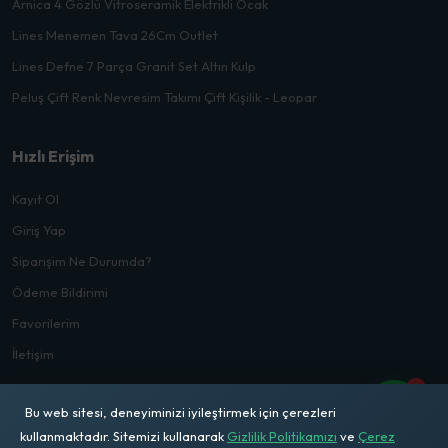
Arnica 4 Gözlü Vitroseramik Elektrikli Ocak
Lines Menemen Tava 26Cm Outlet
Lines Defne 7 Parça Granit Set Altın Kulp
Peluş Çift Renk Nevresim Takımı Çift Kişilik - Leopar
Hızlı Erişim
Kayıt Ol
Giriş Yap
Siparişim Ne Durumda?
Ödeme Bildirimi
Favorilerim
İletişim
1
Bu web sitesi, deneyiminizi iyileştirmek için çerezleri
kullanmaktadır. Sitemizi kullanarak
Gizlilik Politikamızı
ve
Çerez