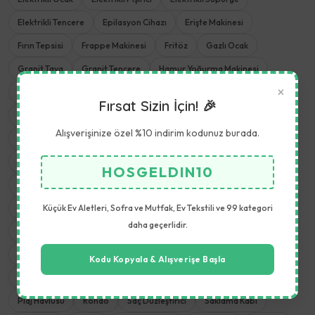
Elektrikli Tencere
Epilasyon Cihazı
Erişte Makinesi
Fırın Tepsisi
Frappe Makinesi
Fritöz
Gazlı Ocak
Granit Tava
Granit Tencere
Hamur Yoğurma Makinesi
×
Hava Temizleyiciler
Havlu Seti
İçecek Hazırlama
Isıtıcılar
Fırsat Sizin İçin! 🎉
Kahvaltı Takımı
Kahve Makinesi
Kamp Sandalyeleri
Kettle
Alışverişinize özel %10 indirim kodunuz burada.
Kişisel Bakım
Kıyma Makinesi
Koruma Örtüsü
Krep Makinesi
Kurabiye Makinesi
Kuskus Tencere
HOSGELDIN10
Masaj Koltukları
Meyve Kurutucu
Meyve Sıkacağı
Küçük Ev Aletleri, Sofra ve Mutfak, Ev Tekstili ve 99 kategori
Meyve ve Sebze Aletleri
Mikrodalga Fırın
Mikser
daha geçerlidir.
Mısır Patlatma Makinesi
Mutfak Aletleri
Mutfak Havlusu
Mutfak Robotu
Mutfak Terazisi
Nevresim Takımı
Kodu Kopyala & Alışverişe Başla
Öğütme Makinesi
Pişirme ve Kızartma
Pizza Tavası
Plaj Havlusu
Rondo
Saç Düzleştirici
Saklama Kabı