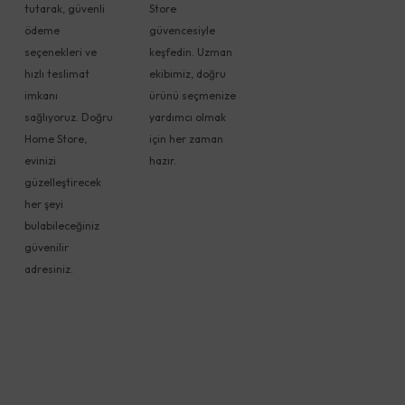
tutarak, güvenli
Store
ödeme
güvencesiyle
seçenekleri ve
keşfedin. Uzman
hızlı teslimat
ekibimiz, doğru
imkanı
ürünü seçmenize
sağlıyoruz. Doğru
yardımcı olmak
Home Store,
için her zaman
evinizi
hazır.
güzelleştirecek
her şeyi
bulabileceğiniz
güvenilir
adresiniz.