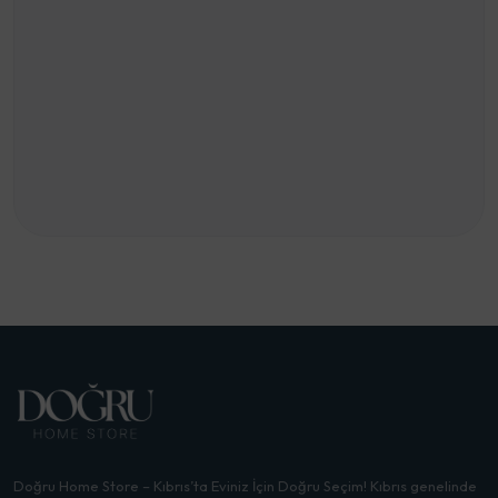
Doğru Home Store – Kıbrıs’ta Eviniz İçin Doğru Seçim! Kıbrıs genelinde