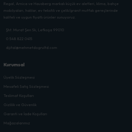
Regal, Arnica ve Hausberg markalı küçük ev aletleri, klima, bahçe
mobilyaları, halılar, ev tekstili ve çelik/granit mutfak gereçlerinde
kaliteli ve uygun fiyatlı ürünler sunuyoruz.
Şht. Murat Şen Sk, Lefkoşa 99010
0 548 822 0415
dijital@mehmetdogrultd.com
Kurumsal
Üyelik Sözleşmesi
Mesafeli Satış Sözleşmesi
Teslimat Koşulları
Gizlilik ve Güvenlik
Garanti ve İade Koşulları
Mağazalarımız