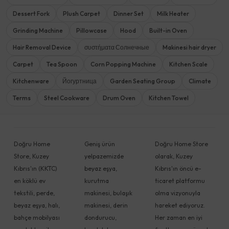
Dessert Fork
Plush Carpet
Dinner Set
Milk Heater
Grinding Machine
Pillowcase
Hood
Built-in Oven
Hair Removal Device
συστήματα Солнечные
Makinesi hair dryer
Carpet
Tea Spoon
Corn Popping Machine
Kitchen Scale
Kitchenware
Йогуртница
Garden Seating Group
Climate
Terms
Steel Cookware
Drum Oven
Kitchen Towel
Doğru Home
Geniş ürün
Doğru Home Store
Store, Kuzey
yelpazemizde
olarak, Kuzey
Kıbrıs'ın (KKTC)
beyaz eşya,
Kıbrıs'ın öncü e-
en köklü ev
kurutma
ticaret platformu
tekstili, perde,
makinesi, bulaşık
olma vizyonuyla
beyaz eşya, halı,
makinesi, derin
hareket ediyoruz.
bahçe mobilyası
dondurucu,
Her zaman en iyi