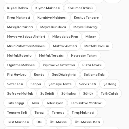
Kişisel Bakım
Kıyma Makinesi
Koruma Örtüsü
Krep Makinesi
Kurabiye Makinesi
Kuskus Tencere
Masaj Koltukları
Meyve Kurutucu
Meyve Sıkacağı
Meyve ve Sebze Aletleri
Mikrodalga Fırın
Mikser
Mısır Patlatma Makinesi
Mutfak Aletleri
Mutfak Havlusu
Mutfak Robotu
Mutfak Terazisi
Nevresim Takımı
Öğütme Makinesi
Pişirme ve Kızartma
Pizza Tavası
Plaj Havlusu
Rondo
Saç Düzleştirici
Saklama Kabı
Sefer Tası
Sehpa
Şemsiye Tente
Servis Seti
Şezlong
Sofra ve Mutfak
Su Sebili
Süt Isıtıcı
Sütlük
Tatlı Çatalı
Tatlı Kaşığı
Tava
Televizyon
Temizlik ve Yardımcı
Tencere Seti
Terazi
Termos
Tıraş Makinesi
Tost Makinesi
Ütü
Ütü Masası
Ütü Masası Bezi