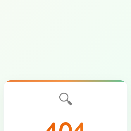
🔍
404