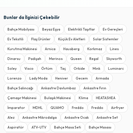
Bunlar da İlginizi Çekebilir
Bahçe Mobilyası
Beyaz Eşya
Elektrikli Taşıtlar
Ev Gereçleri
Ev Tekstili
Flaş Ürünler
Küçük Ev Aletleri
Solar Sistemler
Kurutma Makinesi
Arnica
Hausberg
Korkmaz
Lines
Dinarsu
Padişah
Merinos
Queen
Regal
Skyworth
Soley
Visco
Örtüm
Taç
Orkide
Mink
Luminarc
Lorenzo
Lady Moda
Heniver
Gecem
Armada
Bahçe Salıncağı
Ankastre Davlumbaz
Ankastre Fırın
Çamaşır Makinesi
Bulaşık Makinesi
Klima
HEATASHEA
İmparator
MDHL
QUAMO
Freddo
Freddo
Airfryer
Alez
Ankastre Mikrodalga
Ankastre Ocak
Ankastre Set
Aspiratör
ATV-UTV
Bahçe Masa Seti
Bahçe Masası