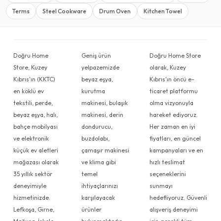
Terms
Steel Cookware
Drum Oven
Kitchen Towel
Doğru Home
Geniş ürün
Doğru Home Store
Store, Kuzey
yelpazemizde
olarak, Kuzey
Kıbrıs'ın (KKTC)
beyaz eşya,
Kıbrıs'ın öncü e-
en köklü ev
kurutma
ticaret platformu
tekstili, perde,
makinesi, bulaşık
olma vizyonuyla
beyaz eşya, halı,
makinesi, derin
hareket ediyoruz.
bahçe mobilyası
dondurucu,
Her zaman en iyi
ve elektronik
buzdolabı,
fiyatları, en güncel
küçük ev aletleri
çamaşır makinesi
kampanyaları ve en
mağazası olarak
ve klima gibi
hızlı teslimat
35 yıllık sektör
temel
seçeneklerini
deneyimiyle
ihtiyaçlarınızı
sunmayı
hizmetinizde.
karşılayacak
hedefliyoruz. Güvenli
Lefkoşa, Girne,
ürünler
alışveriş deneyimi