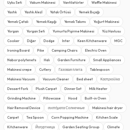
Uyku Seti
Vakum Makinesi
Vantilatörler
Waffle Makinesi
Yastık
Yastık Alezİ
Yatak Örtüsü
Yemek Bıçağı
Yemek Çatalı
Yemek Kaşığı
Yemek Takımı
Yoğurt Makinesi
Yorgan
Yorgan Seti
Yumurta Pişirme Makinesi
Yüz Havlusu
Cooker
Diğer
Dodge
Inter
Keen Kitchenware
MGC
Ironing Board
Pike
Camping Chairs
Electric Oven
Nabor polytenets
Halı
Garden Furniture
Small Appliances
Makinesi crepe
Cutlery
Газовая плита
Tablespoon
Makinesi Vacuum
Vacuum Cleaner
Bed sheet
Καστριούλια
Dessert Fork
Plush Carpet
Dinner Set
Milk Heater
Grinding Machine
Pillowcase
Hood
Built-in Oven
Hair Removal Device
συστήματα Солнечные
Makinesi hair dryer
Carpet
Tea Spoon
Corn Popping Machine
Kitchen Scale
Kitchenware
Йогуртница
Garden Seating Group
Climate