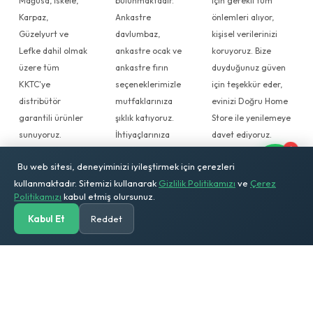
Mağusa, İskele,
bulunmaktadır.
için gerekli tüm
Karpaz,
Ankastre
önlemleri alıyor,
Güzelyurt ve
davlumbaz,
kişisel verilerinizi
Lefke dahil olmak
ankastre ocak ve
koruyoruz. Bize
üzere tüm
ankastre fırın
duyduğunuz güven
KKTC'ye
seçeneklerimizle
için teşekkür eder,
distribütör
mutfaklarınıza
evinizi Doğru Home
garantili ürünler
şıklık katıyoruz.
Store ile yenilemeye
sunuyoruz.
İhtiyaçlarınıza
davet ediyoruz.
1
Müşteri
uygun, kaliteli ve
Bu web sitesi, deneyiminizi iyileştirmek için çerezleri
memnuniyetini
güvenilir ürünleri
kullanmaktadır. Sitemizi kullanarak
Gizlilik Politikamızı
ve
Çerez
ön planda
Doğru Home
Politikamızı
kabul etmiş olursunuz.
tutarak, güvenli
Store
ödeme
güvencesiyle
Kabul Et
Reddet
Anasayfa
Kategoriler
Ara
Solar Hesap
Sepetim
Hesabım
seçenekleri ve
keşfedin. Uzman
hızlı teslimat
ekibimiz, doğru
imkanı
ürünü seçmenize
sağlıyoruz. Doğru
yardımcı olmak
Home Store,
için her zaman