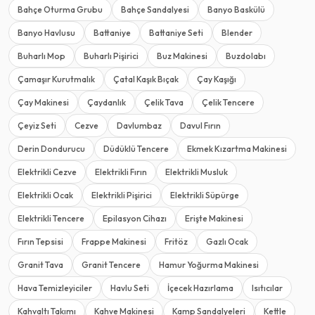
Bahçe Oturma Grubu
Bahçe Sandalyesi
Banyo Baskülü
Banyo Havlusu
Battaniye
Battaniye Seti
Blender
Buharlı Mop
Buharlı Pişirici
Buz Makinesi
Buzdolabı
Çamaşır Kurutmalık
Çatal Kaşık Bıçak
Çay Kaşığı
Çay Makinesi
Çaydanlık
Çelik Tava
Çelik Tencere
Çeyiz Seti
Cezve
Davlumbaz
Davul Fırın
Derin Dondurucu
Düdüklü Tencere
Ekmek Kızartma Makinesi
Elektrikli Cezve
Elektrikli Fırın
Elektrikli Musluk
Elektrikli Ocak
Elektrikli Pişirici
Elektrikli Süpürge
Elektrikli Tencere
Epilasyon Cihazı
Erişte Makinesi
Fırın Tepsisi
Frappe Makinesi
Fritöz
Gazlı Ocak
Granit Tava
Granit Tencere
Hamur Yoğurma Makinesi
Hava Temizleyiciler
Havlu Seti
İçecek Hazırlama
Isıtıcılar
Kahvaltı Takımı
Kahve Makinesi
Kamp Sandalyeleri
Kettle