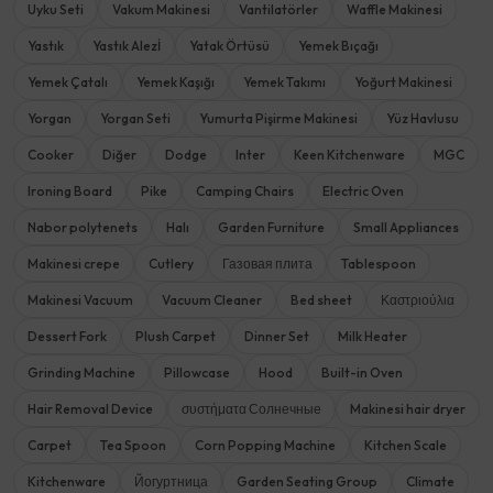
Uyku Seti
Vakum Makinesi
Vantilatörler
Waffle Makinesi
Yastık
Yastık Alezİ
Yatak Örtüsü
Yemek Bıçağı
Yemek Çatalı
Yemek Kaşığı
Yemek Takımı
Yoğurt Makinesi
Yorgan
Yorgan Seti
Yumurta Pişirme Makinesi
Yüz Havlusu
Cooker
Diğer
Dodge
Inter
Keen Kitchenware
MGC
Ironing Board
Pike
Camping Chairs
Electric Oven
Nabor polytenets
Halı
Garden Furniture
Small Appliances
Makinesi crepe
Cutlery
Газовая плита
Tablespoon
Makinesi Vacuum
Vacuum Cleaner
Bed sheet
Καστριούλια
Dessert Fork
Plush Carpet
Dinner Set
Milk Heater
Grinding Machine
Pillowcase
Hood
Built-in Oven
Hair Removal Device
συστήματα Солнечные
Makinesi hair dryer
Carpet
Tea Spoon
Corn Popping Machine
Kitchen Scale
Kitchenware
Йогуртница
Garden Seating Group
Climate