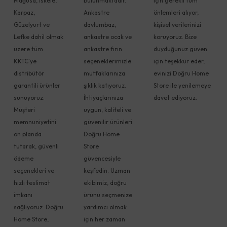
Mağusa, İskele,
bulunmaktadır.
için gerekli tüm
Karpaz,
Ankastre
önlemleri alıyor,
Güzelyurt ve
davlumbaz,
kişisel verilerinizi
Lefke dahil olmak
ankastre ocak ve
koruyoruz. Bize
üzere tüm
ankastre fırın
duyduğunuz güven
KKTC'ye
seçeneklerimizle
için teşekkür eder,
distribütör
mutfaklarınıza
evinizi Doğru Home
garantili ürünler
şıklık katıyoruz.
Store ile yenilemeye
sunuyoruz.
İhtiyaçlarınıza
davet ediyoruz.
Müşteri
uygun, kaliteli ve
memnuniyetini
güvenilir ürünleri
ön planda
Doğru Home
tutarak, güvenli
Store
ödeme
güvencesiyle
seçenekleri ve
keşfedin. Uzman
hızlı teslimat
ekibimiz, doğru
imkanı
ürünü seçmenize
sağlıyoruz. Doğru
yardımcı olmak
Home Store,
için her zaman