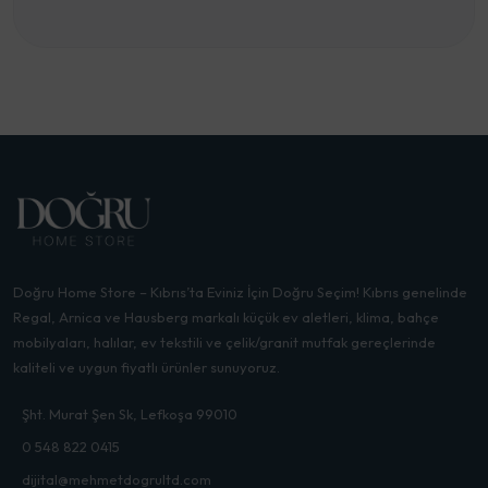
Doğru Home Store – Kıbrıs’ta Eviniz İçin Doğru Seçim! Kıbrıs genelinde
Regal, Arnica ve Hausberg markalı küçük ev aletleri, klima, bahçe
mobilyaları, halılar, ev tekstili ve çelik/granit mutfak gereçlerinde
kaliteli ve uygun fiyatlı ürünler sunuyoruz.
Şht. Murat Şen Sk, Lefkoşa 99010
0 548 822 0415
dijital@mehmetdogrultd.com