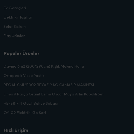
Ev Gereçleri
Elektrikli Taşıtlar
Solar Sistem
Flaş Ürünler
Popüler Ürünler
Davina 6m2 (200*290cm) Kışlık Makina Halısı
Ortopedik Visco Yastık
REGAL CMI 91002 BEYAZ 9 KG CAMASIR MAKINESI
Lines 9 Parça Granit Ezme Oscar Maya Altın Kapaklı Set
HB-8817IN Gazlı Bahçe Sobası
QY-09 Elektrikli Go Kart
Hızlı Erişim