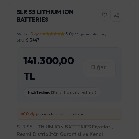
SLR S5 LITHIUM ION
BATTERIES
Marka:
Diğer
|
5.0
(173 görüntülenme)
|
SKU:
S.3447
141.300,00
TL
Hızlı Teslimat
(Kendi filomuzla teslimat)
10
kişi
şu anda bu ürünü inceliyor
SLR S5 LITHIUM ION BATTERIES Fiyatları,
Resmi Distribütör Garantisi ve Kendi