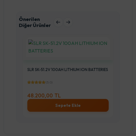
Önerilen
Diğer Ürünler
SLR SK-51.2V 100AH LITHIUM ION BATTERIES
SLR S
BATT
(5.0)
48.200,00 TL
31.
Sepete Ekle