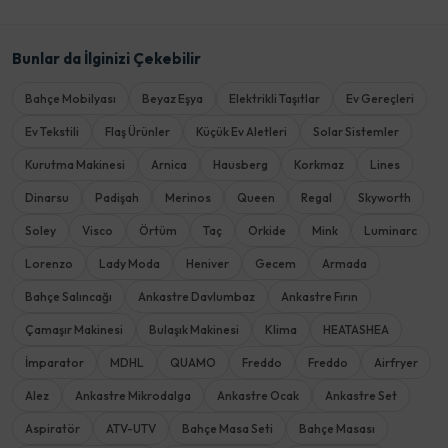
Bunlar da İlginizi Çekebilir
Bahçe Mobilyası
Beyaz Eşya
Elektrikli Taşıtlar
Ev Gereçleri
Ev Tekstili
Flaş Ürünler
Küçük Ev Aletleri
Solar Sistemler
Kurutma Makinesi
Arnica
Hausberg
Korkmaz
Lines
Dinarsu
Padişah
Merinos
Queen
Regal
Skyworth
Soley
Visco
Örtüm
Taç
Orkide
Mink
Luminarc
Lorenzo
Lady Moda
Heniver
Gecem
Armada
Bahçe Salıncağı
Ankastre Davlumbaz
Ankastre Fırın
Çamaşır Makinesi
Bulaşık Makinesi
Klima
HEATASHEA
İmparator
MDHL
QUAMO
Freddo
Freddo
Airfryer
Alez
Ankastre Mikrodalga
Ankastre Ocak
Ankastre Set
Aspiratör
ATV-UTV
Bahçe Masa Seti
Bahçe Masası