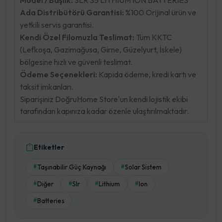
Ada Distribütörü Garantisi:
%100 Orijinal ürün ve
yetkili servis garantisi.
Kendi Özel Filomuzla Teslimat:
Tüm KKTC
(Lefkoşa, Gazimağusa, Girne, Güzelyurt, İskele)
bölgesine hızlı ve güvenli teslimat.
Ödeme Seçenekleri:
Kapıda ödeme, kredi kartı ve
taksit imkanları.
Siparişiniz DoğruHome Store'un kendi lojistik ekibi
tarafından kapınıza kadar özenle ulaştırılmaktadır.
Etiketler
Taşınabilir Güç Kaynağı
Solar Sistem
#
#
Diğer
Slr
Lithium
Ion
#
#
#
#
Batteries
#