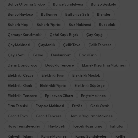
Bahçe Oturma Grubu
Bahçe Sandalyesi
Banyo Baskülü
Banyo Havlusu
Battaniye
Battaniye Seti
Blender
Buharlı Mop
Buharlı Pişirici
Buz Makinesi
Buzdolabı
Çamaşır Kurutmalık
Çatal Kaşık Bıçak
Çay Kaşığı
Çay Makinesi
Çaydanlık
Çelik Tava
Çelik Tencere
Çeyiz Seti
Cezve
Davlumbaz
Davul Fırın
Derin Dondurucu
Düdüklü Tencere
Ekmek Kızartma Makinesi
Elektrikli Cezve
Elektrikli Fırın
Elektrikli Musluk
Elektrikli Ocak
Elektrikli Pişirici
Elektrikli Süpürge
Elektrikli Tencere
Epilasyon Cihazı
Erişte Makinesi
Fırın Tepsisi
Frappe Makinesi
Fritöz
Gazlı Ocak
Granit Tava
Granit Tencere
Hamur Yoğurma Makinesi
Hava Temizleyiciler
Havlu Seti
İçecek Hazırlama
Isıtıcılar
Kahvaltı Takımı
Kahve Makinesi
Kamp Sandalyeleri
Kettle