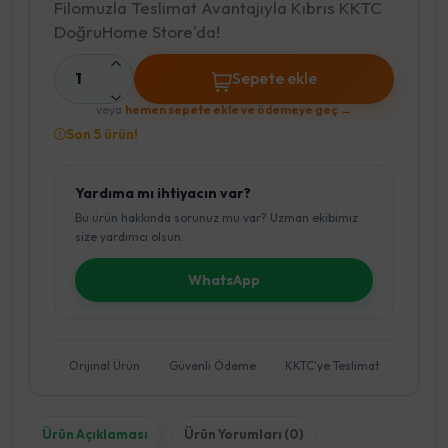
Filomuzla Teslimat Avantajıyla Kıbrıs KKTC
DoğruHome Store'da!
1
Sepete ekle
veya
hemen sepete ekle ve ödemeye geç →
Son 5 ürün!
Yardıma mı ihtiyacın var?
Bu ürün hakkında sorunuz mu var? Uzman ekibimiz
size yardımcı olsun.
WhatsApp
Orijinal Ürün
Güvenli Ödeme
KKTC'ye Teslimat
Ürün Açıklaması
Ürün Yorumları (0)