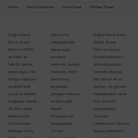
Terms
Steel Cookware
Drum Oven
Kitchen Towel
Doğru Home
Geniş ürün
Doğru Home Store
Store, Kuzey
yelpazemizde
olarak, Kuzey
Kıbrıs'ın (KKTC)
beyaz eşya,
Kıbrıs'ın öncü e-
en köklü ev
kurutma
ticaret platformu
tekstili, perde,
makinesi, bulaşık
olma vizyonuyla
beyaz eşya, halı,
makinesi, derin
hareket ediyoruz.
bahçe mobilyası
dondurucu,
Her zaman en iyi
ve elektronik
buzdolabı,
fiyatları, en güncel
küçük ev aletleri
çamaşır makinesi
kampanyaları ve en
mağazası olarak
ve klima gibi
hızlı teslimat
35 yıllık sektör
temel
seçeneklerini
deneyimiyle
ihtiyaçlarınızı
sunmayı
hizmetinizde.
karşılayacak
hedefliyoruz. Güvenli
Lefkoşa, Girne,
ürünler
alışveriş deneyimi