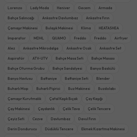
Lorenzo
Lady Moda
Heniver
Gecem
Armada
Bahçe Salıncağı
Ankastre Davlumbaz
Ankastre Fırın
Çamaşır Makinesi
Bulaşık Makinesi
Klima
HEATASHEA
İmparator
MDHL
QUAMO
Freddo
Freddo
Airfryer
Alez
Ankastre Mikrodalga
Ankastre Ocak
Ankastre Set
Aspiratör
ATV-UTV
Bahçe Masa Seti
Bahçe Masası
Bahçe Oturma Grubu
Bahçe Sandalyesi
Banyo Baskülü
Banyo Havlusu
Battaniye
Battaniye Seti
Blender
Buharlı Mop
Buharlı Pişirici
Buz Makinesi
Buzdolabı
Çamaşır Kurutmalık
Çatal Kaşık Bıçak
Çay Kaşığı
Çay Makinesi
Çaydanlık
Çelik Tava
Çelik Tencere
Çeyiz Seti
Cezve
Davlumbaz
Davul Fırın
Derin Dondurucu
Düdüklü Tencere
Ekmek Kızartma Makinesi