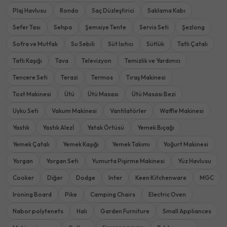
Plaj Havlusu
Rondo
Saç Düzleştirici
Saklama Kabı
Sefer Tası
Sehpa
Şemsiye Tente
Servis Seti
Şezlong
Sofra ve Mutfak
Su Sebili
Süt Isıtıcı
Sütlük
Tatlı Çatalı
Tatlı Kaşığı
Tava
Televizyon
Temizlik ve Yardımcı
Tencere Seti
Terazi
Termos
Tıraş Makinesi
Tost Makinesi
Ütü
Ütü Masası
Ütü Masası Bezi
Uyku Seti
Vakum Makinesi
Vantilatörler
Waffle Makinesi
Yastık
Yastık Alezİ
Yatak Örtüsü
Yemek Bıçağı
Yemek Çatalı
Yemek Kaşığı
Yemek Takımı
Yoğurt Makinesi
Yorgan
Yorgan Seti
Yumurta Pişirme Makinesi
Yüz Havlusu
Cooker
Diğer
Dodge
Inter
Keen Kitchenware
MGC
Ironing Board
Pike
Camping Chairs
Electric Oven
Nabor polytenets
Halı
Garden Furniture
Small Appliances