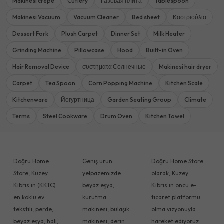
Makinesi crepe
Cutlery
Газовая плита
Tablespoon
Makinesi Vacuum
Vacuum Cleaner
Bed sheet
Καστριούλια
Dessert Fork
Plush Carpet
Dinner Set
Milk Heater
Grinding Machine
Pillowcase
Hood
Built-in Oven
Hair Removal Device
συστήματα Солнечные
Makinesi hair dryer
Carpet
Tea Spoon
Corn Popping Machine
Kitchen Scale
Kitchenware
Йогуртница
Garden Seating Group
Climate
Terms
Steel Cookware
Drum Oven
Kitchen Towel
Doğru Home
Geniş ürün
Doğru Home Store
Store, Kuzey
yelpazemizde
olarak, Kuzey
Kıbrıs'ın (KKTC)
beyaz eşya,
Kıbrıs'ın öncü e-
en köklü ev
kurutma
ticaret platformu
tekstili, perde,
makinesi, bulaşık
olma vizyonuyla
beyaz eşya, halı,
makinesi, derin
hareket ediyoruz.