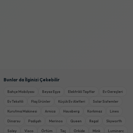
Bunlar da İlginizi Çekebilir
Bahçe Mobilyası
Beyaz Eşya
Elektrikli Taşıtlar
Ev Gereçleri
Ev Tekstili
Flaş Ürünler
Küçük Ev Aletleri
Solar Sistemler
Kurutma Makinesi
Arnica
Hausberg
Korkmaz
Lines
Dinarsu
Padişah
Merinos
Queen
Regal
Skyworth
Soley
Visco
Örtüm
Taç
Orkide
Mink
Luminarc